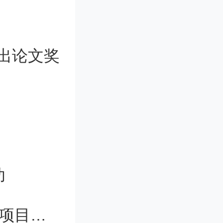
注册、迁
业的，在
出论文奖
总部企业
事一议方
户奖励按
功
且连续两
1563项，安徽发布自然科学基金到期项目结题通知