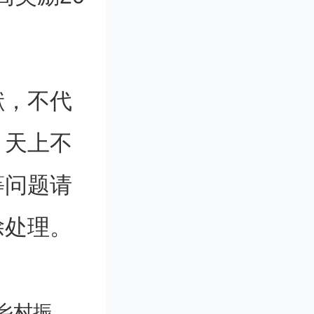
企业10
亿级总部
端要素集聚
献，不代
成为全球
。天上不
等问题请
除处理。
8平方公
集聚区。
何深意？