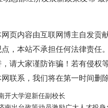
加、总部功能更为多元，新增总部
上，千亿级总部企业达10家，百
100家。到2030年，总部高
本网页内容由互联网博主自发贡
运筹能力、辐射能力显著跃升，
观点，本站不承担任何法律责任
总部集聚地。
饼，请大家谨防诈骗！若有侵权
本网联系，我们将在第一时间删
济集聚区总规划面积约94.0
南开大学迎新任副校长
每个区都有规划不同的总部经济
济南出台政策动员激励广大人才投身乡村振兴，济南有