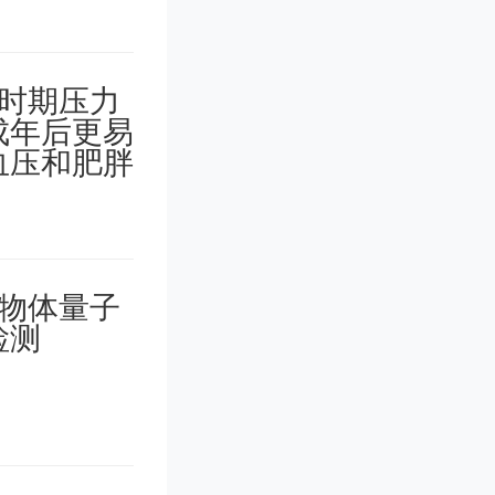
合申请总
定享受地
许一部分
例的政策
产业发展
务，具体