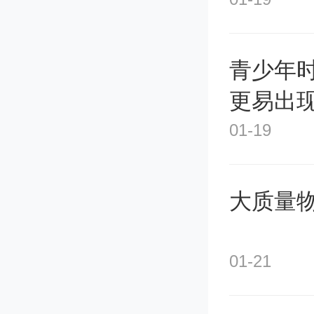
加总计
符合条
青少年
更易出
部用地
01-19
价优惠
进行租
大质量
性优惠
01-21
战略和