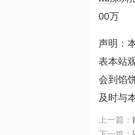
稳步增
00万
0家以
企业突破
声明：
能力、
表本站
一流的
会到馅
及时与
总部经
上一篇：
里。在
下一篇：