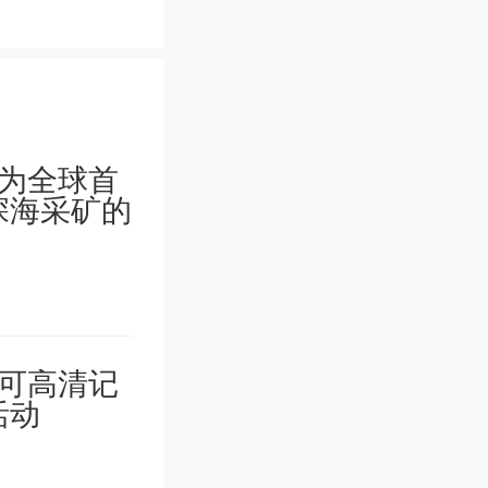
可以申请
未来产业
综合经济
上一年度
。奖励金
业固定资产
四项指标