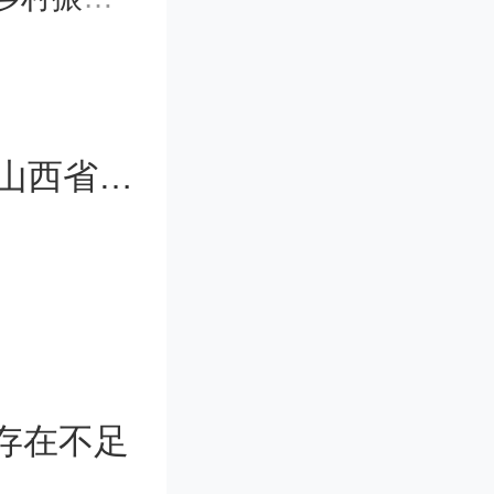
制造业类
个、金融
85后中北大学教授王志坚获公示拟任山西省级开发区正职
、创意与
经济及滨
存在不足