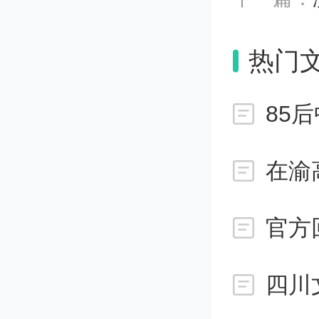
按行业
热门
7个、
业类4
工程设
在渝
海文旅类
官方
落户奖
四川