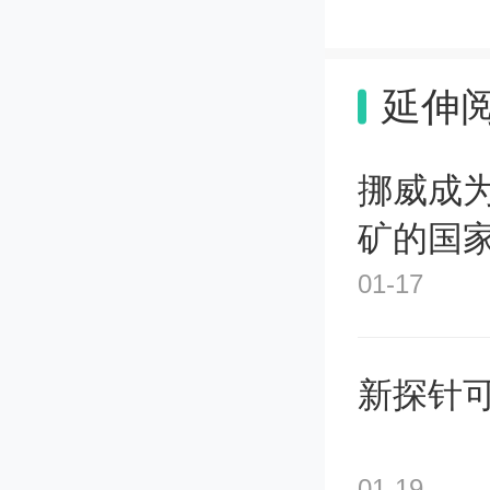
年在本
该奖励
延伸
领域的
挪威成
贡献增
矿的国
01-17
在本市
额最高2
新探针
折旧、
01-19