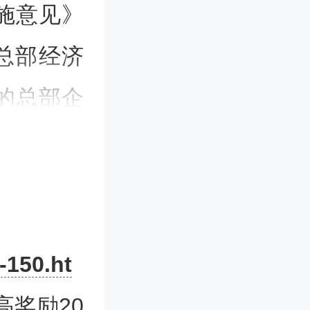
施意见》
总部经济
的总部企
部经济，
。
部经济政
-150.ht
企业数量
高奖励20