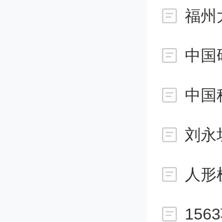
《意见
福州
入企业
中国
认定当
中国
复核条
式通过
刘永
照协议
人形
连续两