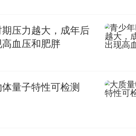
算。
件的总部企业可以独立或联
时期压力越大，成年后
现高血压和肥胖
建设自用总部大厦，并按相关规
。总部大厦以自用为主，同时允
售，其中租售部分须包含一定比
物体量子特性可检测
商业办公用房，主要为符合深圳
产业政策的企业提供落户优惠服