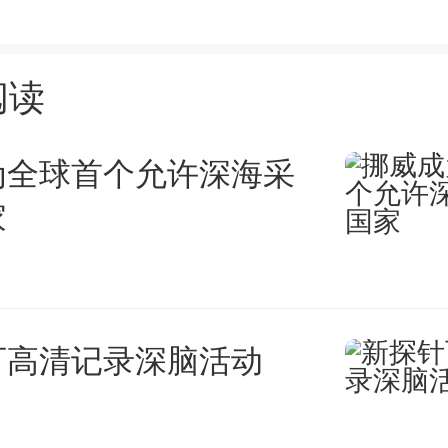
市形成综合经济贡献的总部企业
。对涉及本市战略性新兴产业和
阅读
总部企业，按照上一年度在本市
为全球首个允许深海采
量的5‰给予奖励；其他企业按照
家
综合经济贡献增量的2‰给予奖励
000万元。综合经济贡献由企
可高清记录深脑活动
工资薪酬、企业利润、研发投入