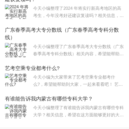
今天小编整理了2024 年将实行新高考地区的高
考生，今年没考好还建议复读吗？相关信息，希
望在这方面能够更好帮助到大家。 对于这些地
广东春季高考大专分数线（广东春季高考专科分数
区的高考生来说，现在的确是一个非常困难的时
线）
期。在即将实施新高考
今天小编整理了广东春季高考大专分数线（广东
春季高考专科分数线）相关内容，希望能帮助到
大家，一起来看下吧。 22022广东春季高考最低
艺考空乘专业都考什么?
录取分数线如下： 1、本科院校招收中等职业学
校毕业生：文化
今天小编为大家带来了艺考空乘专业都考什
么?，希望能帮助到大家，一起来看看吧！ 艺考
规则重点（一）：根据教育部文件指示，2024
有谁能告诉我内蒙古有哪些专科大学？
年以后，艺术类校考依然允许存在，只是需要在
省级统考基础上组织校考，积极采用线上
今天小编整理了有谁能告诉我内蒙古有哪些专科
大学？相关信息，希望在这方面能够更好的大
家。 1 集宁师范高等专科学校 自治区政府 集宁