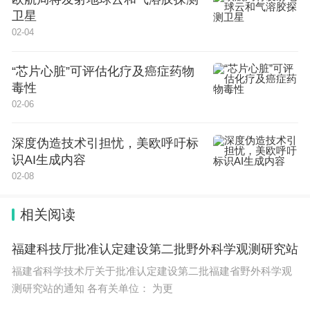
表》《2024年进出口非全税目对美加征关税排除延
卫星
期清单商品对应海关商品编号表》（详见公告附
02-04
件）。企业进出口符合上述有关进出口税收政策规定
“芯片心脏”可评估化疗及癌症药物
的商品时，应按照公告附件相应表格所列商品编号进
毒性
行申报，政策适用范围以《2024年关税调整方
02-06
案》、有关进口环节增值税和消费税政策等规定为
准。
深度伪造技术引担忧，美欧呼吁标
识AI生成内容
根据世界海关组织对2022年版《商品名称及编
02-08
码协调制度注释》相关修订情况，海关总署对《进出
相关阅读
口税则商品及品目注释》（2022年版）进行同步修
订，并调整部分翻译内容，已发布于海关总署门户网
福建科技厅批准认定建设第二批野外科学观测研究站
站。同时，因税目调整等原因失效的商品归类决定和
福建省科学技术厅关于批准认定建设第二批福建省野外科学观
行政裁定清单将发布于海关总署关税司门户网站htt
测研究站的通知 各有关单位： 为更