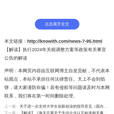
晶玻璃基板等部分商品进口关税。
（二）关税配额税率。
点击展开全文
继续对小麦等8类商品实施关税配额管理，税率
不变。其中，对尿素、复合肥、磷酸氢铵3种化肥的
本文链接：
http://knowith.com/news-7-95.html
配额税率继续实施1%的暂定税率。继续对配额外进
【解读】执行2024年关税调整方案等政策有关事宜
口的一定数量棉花实施滑准税。
公告的解读
（三）协定税率。
声明：本网页内容由互联网博主自发贡献，不代表本
站观点，本站不承担任何法律责任。天上不会到馅
根据我国与有关国家或者地区已签署并生效的自
饼，请大家谨防诈骗！若有侵权等问题请及时与本网
由贸易协定和优惠贸易安排，2024年将对20个协定
联系，我们将在第一时间删除处理。
项下、原产于30个国家或者地区的部分商品实施协
上一篇：
关于进一步支持大学生创新创业的指导意见（国办发〔2021〕35号）
定税率。中国-尼加拉瓜自由贸易协定自2024年1月1
下一篇：
【解读】《海关总署关于失信企业认定标准相关事项的公告》政策解读——案例篇