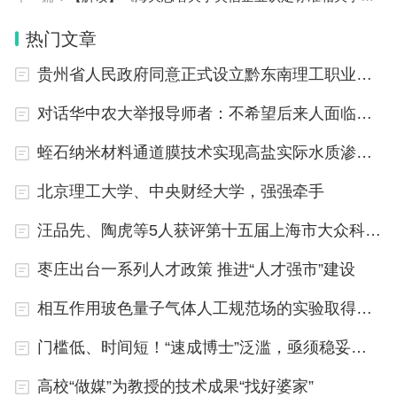
日起生效并实施降税。当最惠国税率低于或等于协定
税率时，协定有规定的，按相关协定的规定执行；协
热门文章
定无规定的，二者从低适用。
贵州省人民政府同意正式设立黔东南理工职业学院
（四）特惠税率。
对话华中农大举报导师者：不希望后来人面临同样情况
蛭石纳米材料通道膜技术实现高盐实际水质渗透回收
2024年继续给予43个与我建交并完成换文手续
的最不发达国家零关税待遇，实施特惠税率，适用商
北京理工大学、中央财经大学，强强牵手
品范围和税率维持不变。不再给与瓦努阿图零关税待
汪品先、陶虎等5人获评第十五届上海市大众科学传播杰出人物
遇。
枣庄出台一系列人才政策 推进“人才强市”建设
（四）出口关税。
相互作用玻色量子气体人工规范场的实验取得进展
自2024年1月1日起继续对铬铁等107项商品征收
门槛低、时间短！“速成博士”泛滥，亟须稳妥应对
出口关税，对其中68项商品实施出口暂定税率。为
高校“做媒”为教授的技术成果“找好婆家”
促进新材料产业发展，降低高纯铝出口关税。