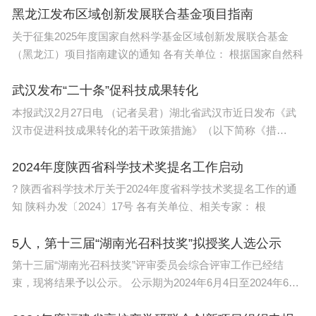
p://gszgs.customs.gov.cn/并动态更新。
黑龙江发布区域创新发展联合基金项目指南
根据《2024年关税调整方案》调整的关税税
关于征集2025年度国家自然科学基金区域创新发展联合基金
（黑龙江）项目指南建议的通知 各有关单位： 根据国家自然科
目、税率内容及海关进出口商品涉税规范申报目录
（2024年版）均可通过海关总署门户网站查询，供
武汉发布“二十条”促科技成果转化
申报参考。
本报武汉2月27日电 （记者吴君）湖北省武汉市近日发布《武
汉市促进科技成果转化的若干政策措施》（以下简称《措
供稿单位：关税司、税管局（上海、京津、广
施》），《措
州）
2024年度陕西省科学技术奖提名工作启动
? 陕西省科学技术厅关于2024年度省科学技术奖提名工作的通
知 陕科办发〔2024〕17号 各有关单位、相关专家： 根
相关政策：海关总署公告2023年第196号（关于
5人，第十三届“湖南光召科技奖”拟授奖人选公示
执行2024年关税调整方案等政策有关事宜的公告）
第十三届“湖南光召科技奖”评审委员会综合评审工作已经结
束，现将结果予以公示。 公示期为2024年6月4日至2024年6月
11日（