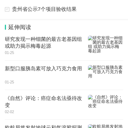
贵州省公示7个项目验收结果
二、税则税目
2024年根据国内需要，对部分税则税目、注释
延伸阅读
进行调整，增列装饰原纸、高端钢铁产品等税目。调
研究发现一种细菌的最古老基因组
整后，税则税目总数为8957个。
或助力揭示梅毒起源
01-25
三、有关事项
新型口服胰岛素可放入巧克力食用
海关总署为非全税目适用部分进出口环节税收政
策的商品拆分了10位海关商品编号，并编制了《202
01-25
4年进出口非全税目信息技术产品对应海关商品编号
《自然》评论：癌症命名法亟待改
表》《2024年进出口非全税目暂定税率商品对应海
变
关商品编号表》《2024年进出口非全税目适用进口
02-02
环节增值税、消费税政策部分商品对应海关商品编号
欧航局将发射地球云和气溶胶探测