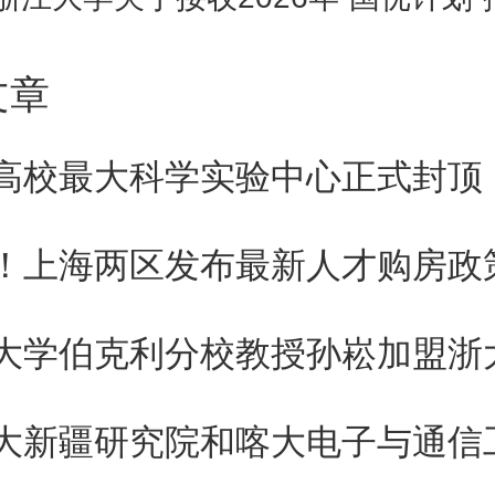
，后来曾经是两江优级师范学堂
学校、国立东南大学、国立第四
文章
苏大学、国立中央大学、国立南
高校最大科学实验中心正式封顶
师范大学，一路走来充满艰辛，
！上海两区发布最新人才购房政
大学伯克利分校教授孙崧加盟浙
范大学出了很多名师，如著名教
秉文、陈鹤琴等曾先后在此主政