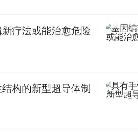
寐以求的，很多人坚信，随着时
遇肯定会提高，说不定会进入体
辑新疗法或能治愈危险
个更重要的原因，是今年就业形
科生找不到工作很正常，硕士研
也不那么好找工作了。
性结构的新型超导体制
失业”成了司空见惯。