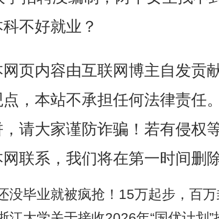
。
本科不好就业？
大学是211和双一流大学，还
本网页内容由互联网博主自发贡
教育的发祥地之一。在江苏有名
观点，本站不承担任何法律责任
，排名全国师范类大学前五。
饼，请大家谨防诈骗！若有侵权
本网联系，我们将在第一时间删
百年老校，1902年创办，当时
还没毕业就被疯抢！15万起步，百万封顶，2025最值
浙江大学关于接收2026年“国优计划”推荐免试硕士研究生预