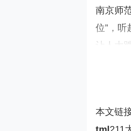
南京师
位”，听
让人大
1.此岗
存在人
本文链
2.扣除
tml
21