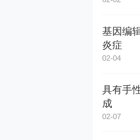
多人梦
移，待
基因编
炎症
还有一
02-04
了，本
博士生
具有手
成
“毕业即
02-07