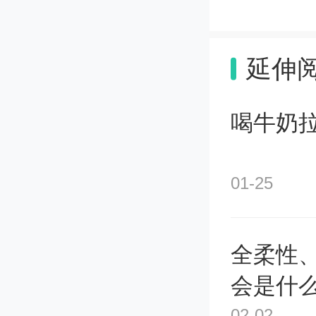
许多人都
延伸
知南京
方最美丽
喝牛奶
就这么一
01-25
工，月薪
全柔性
因为南
会是什
02-02