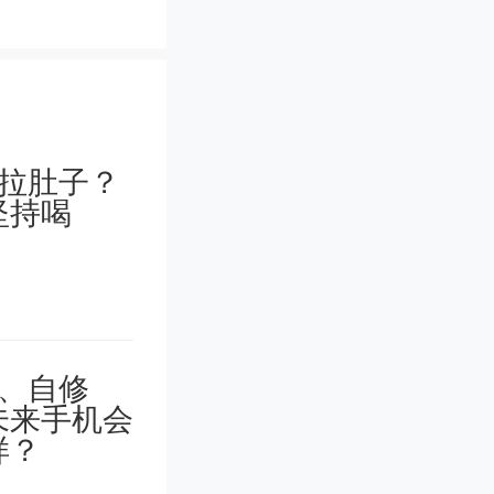
”，殊不
有着“东
聘临时
若鹜”。
工作是许