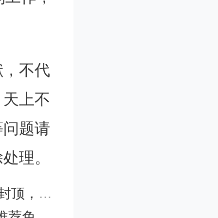
是中国高
献，不代
，在全国
。天上不
等问题请
除处理。
叫三江师
钱专业来了
报名的通知