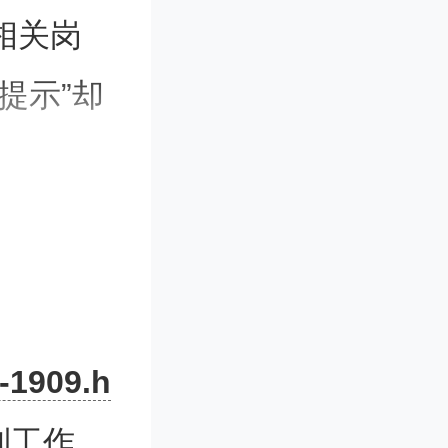
相关岗
提示”却
师范大学不
-1909.h
只有300
到工作，