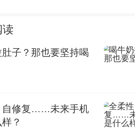
说武汉大学是“全国最美的大学
阅读
师范大学的老校区随园校区，一直
的校园”之美誉。
拉肚子？那也要坚持喝
所“东方美丽的大学”，竟然招
只有3000元，据说应聘者“趋之
、自修复……未来手机
京师范大学名气大，能够到大学
么样？