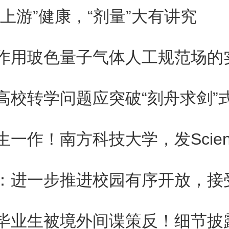
“上游”健康，“剂量”大有讲究
育家陶行知、吴贻芳，艺术大师
、傅抱石等诸多名家大师曾在此
京师范大学共有在职教职工327
高校转学问题应突破“刻舟求剑”
生19387人，在校研究生1344
生一作！南方科技大学，发Scien
学生千余名。
毕业生被境外间谍策反！细节披