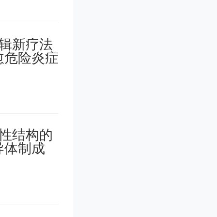
间的推
制内。
势太严峻
究生甚至