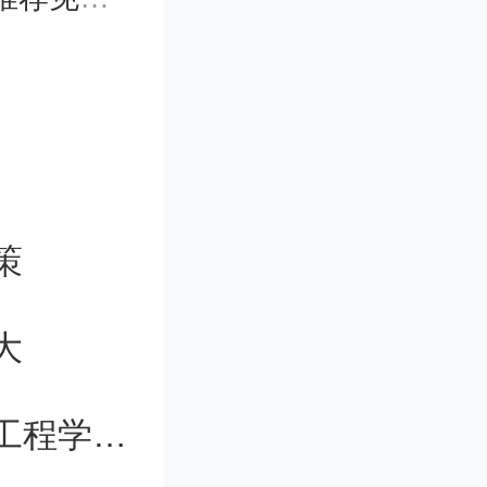
、南京高
中山大
京大学以
也充满辉
策
大
育家李瑞
；
电科大新疆研究院和喀大电子与通信工程学院揭牌筹建