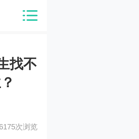
生找不
业？
6175次浏览