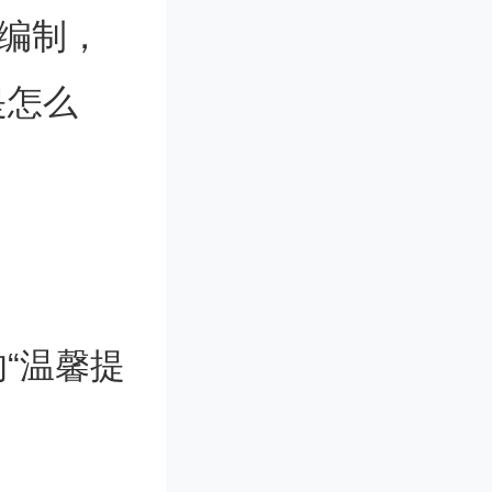
给编制，
是怎么
“温馨提