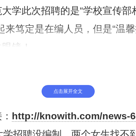
范大学此次招聘的是“学校宣传部
起来笃定是在编人员，但是“温馨
跌眼镜！
位属于“劳务派遣用工”，与南京
事关系。
点击展开全文
接：
http://knowith.com/news-6
五险一金之后，每个月到手的薪水
1大学招聘没编制，两个女生找不