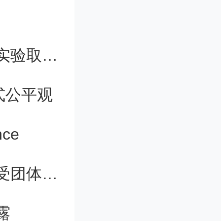
徐悲鸿、
执教。
相互作用玻色量子气体人工规范场的实验取得进展
1人，有
式公平观
8人，在
ce
北大：进一步推进校园有序开放，接受团体预约
露