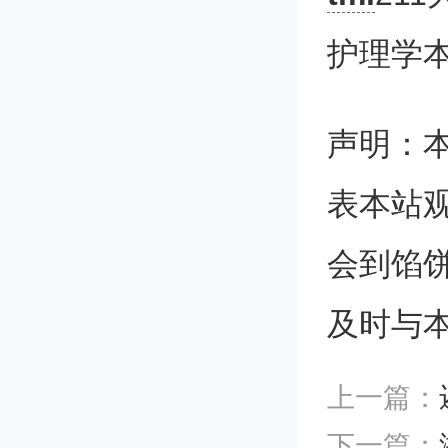
0元左右
护理学
南京师范
声明：
等师范
表本站
也有名
会到馅
及时与
它是一所
上一篇：
下一篇：