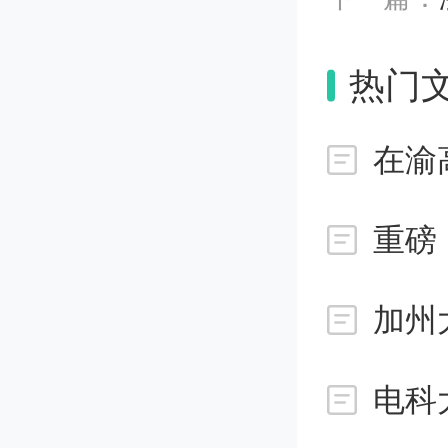
范学堂
等师范
热门
学、江
在渝
至南京
重磅
煌。
加州
南京师
清、郭