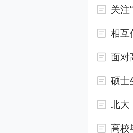
关注
著名教
张大千
今天的南
面对
在校本科
硕士
校国际
高校