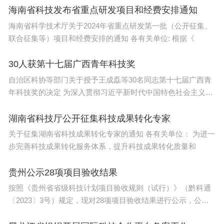
海南省科技发布省重点研发项目和经费安排通知
海南省科学技术厅关于2024年省重点研发第一批（公开征集、
联合征集等）项目和经费安排的通知 各有关单位: 根据《
机器人工程：自动化时代的新宠儿
30人获第十七届广西青年科技奖
机器人工程专业在2025年的就业率超过了90%，成
自治区科协等部门关于授予王成磊等30名同志第十七届广西青
为了自动化时代的新宠儿。随着工业4.0的推进，工
年科技奖的决定 为深入贯彻习近平新时代中国特色社会主义思
厂自动化程度越来越高，对机器人的需求也越来越
想
大。
湖南省科技厅公开征集科技成果转化专家
关于征集湖南省科技成果转化专家的通知 各有关单位： 为进一
机器人工程专业的学生需要掌握机械设计、电子技
步完善科技成果转化服务体系，提升科技成果转化质量和
术、控制理论等多方面的知识，能够设计和开发出高
贵州公示28项项目验收结果
性能的机器人。例如，在汽车制造工厂中，机器人可
按照《贵州省省级科技计划项目验收规则（试行）》（黔科通
以完成焊接、装配等工作，提高生产效率和产品质
〔2023〕3号）规定，现对28项项目验收结果进行公示，公示
量。目前，工厂自动化领域对机器人工程专业的人才
时间为5个工作日(