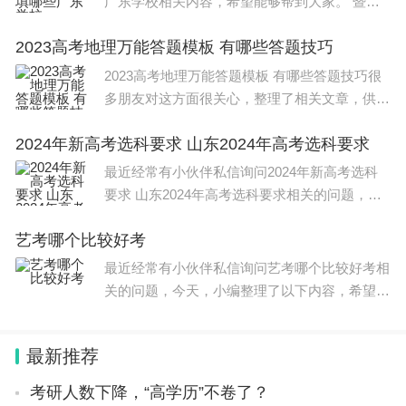
广东学校相关内容，希望能够帮到大家。 暨南
大学分数线如下：1、海南：综合674分，浙
(
责任编辑
：卢其龙 CU002)
2023高考地理万能答题模板 有哪些答题技巧
江：综合642分，天津：综合621分，江苏：物
理类598分、历史类594分，广东：物理类586分
2023高考地理万能答题模板 有哪些答题技巧很
多朋友对这方面很关心，整理了相关文章，供大
家参考，一起来看一下吧！ 会学习，和会答题
2024年新高考选科要求 山东2024年高考选科要求
是两回事。如果你感觉上课听懂了，答题又答不
好，这时你要多研究答题的方
最近经常有小伙伴私信询问2024年新高考选科
要求 山东2024年高考选科要求相关的问题，今
天，小编整理了以下内容，希望可以对大家有所
艺考哪个比较好考
帮助。 2024年新高考选科要求如下： 教育部要
求同一高校相
最近经常有小伙伴私信询问艺考哪个比较好考相
关的问题，今天，小编整理了以下内容，希望可
以对大家有所帮助。 艺考比较好考是美术、表
演艺术考试和舞蹈艺术。 1、美术专业难度，通
最新推荐
过率高 美术
考研人数下降，“高学历”不卷了？