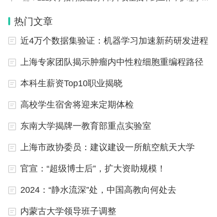
统，提高用户的购买转化率。
热门文章
近4万个数据集验证：机器学习加速新药研发进程
计算机相关专业：老牌劲旅的持续辉煌
上海专家团队揭示肿瘤内中性粒细胞重编程路径
本科生薪资Top10职业揭晓
计算机领域的云计算和网络安全专业一直是老牌劲
旅。云计算作为一种新兴的计算模式，为企业提供了
高校学生宿舍将迎来定期体检
更加灵活、高效的计算资源。云计算专家和资深架构
东南大学揭牌一教育部重点实验室
师在市场上供不应求，他们的年薪往往能够突破百
上海市政协委员：建议建设一所航空航天大学
万。
官宣：“超级博士后”，扩大资助规模！
网络安全领域同样不容忽视，随着互联网的普及和数
字化程度的加深，网络安全问题日益突出。政府机
2024：“静水流深”处，中国高教向何处去
关、企业等都对网络安全人才有着迫切的需求。
内蒙古大学领导班子调整