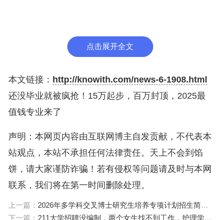
优秀的算法工程师提供高额的薪酬和良好的发展空
间。
点击展开全文
数据科学专业更是夸张。据权威数据显示，中国目前
本文链接：
http://knowith.com/news-6-1908.html
数据科学领域的人才缺口高达230万人。大数据架构
还没毕业就被疯抢！15万起步，百万封顶，2025最
师作为该领域的核心岗位，50万的年薪仅仅是起步
值钱专业来了
价。
声明：本网页内容由互联网博主自发贡献，不代表本
数据科学专业之所以如此热门，是因为在数字化时
站观点，本站不承担任何法律责任。天上不会到馅
代，数据成为了企业最重要的资产之一。企业需要专
饼，请大家谨防诈骗！若有侵权等问题请及时与本网
业的数据科学家来对海量的数据进行分析和挖掘，以
联系，我们将在第一时间删除处理。
获取有价值的信息和商业洞察。例如，电商企业可以
上一篇：
2026年多学科交叉博士研究生培养专项计划招生简章（更新中）
通过分析用户的购买行为数据，来优化商品推荐系
下一篇：
211大学招聘没编制，两个女生找不到工作，护理学本科不好就业？