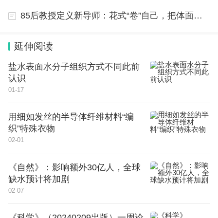
85后教授定义新导师：花式“卷”自己，把体面还给学生
目前，网络安全领域的人才缺口高达200万，政府机
延伸阅读
关甚至亲自下场抢人。信息安全专业的毕业生在毕业
盐水表面水分子组织方式不同此前
半年后的平均薪资就达到了7599元，领跑众多专
认识
业。如果能够获得CISSP等相关证书，更是如开挂一
01-17
般，在职场上能够获得更高的薪酬和更好的发展机
会。
用细如发丝的半导体纤维材料“编
织”特殊衣物
电气工程与微电子：能源与科技的双轮驱动
02-01
电气工程专业已经连续四年被评为绿牌专业，这意味
《自然》：影响额外30亿人，全球
缺水预计将加剧
着该专业的就业前景非常乐观。新能源车企和国家电
02-07
网等大型企业对电气工程专业的人才需求量极大，他
们会排着队给毕业生送offer。
《科学》（20240209出版）一周论