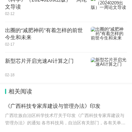
文导读
02-12
随着新能源汽车的快速发展，对电气工程专业的人才
出圈的“减肥神药”有着怎样的前世
提出了更高的要求。例如，新能源汽车的电池管理系
今生和未来
02-17
统、电机控制系统等都需要专业的电气工程人才来进
行研发和维护。
新型芯片开启光速AI计算之门
微电子专业则赶上了芯片国产化的浪潮。在中美贸易
02-18
摩擦的背景下，芯片国产化成为了国家的重要战略。
微电子专业的毕业生在毕业后能够获得25万+的高
相关阅读
薪。芯片作为现代科技的核心部件，广泛应用于手
《广西科技专家库建设与管理办法》印发
机、电脑、汽车等各个领域。我国在芯片领域的自主
广西壮族自治区科学技术厅关于印发《广西科技专家库建设与
研发能力还有待提高，因此对微电子专业的人才需求
管理办法》的通知 各市科技局，自治区有关部门，各有关单
十分迫切。
位： 现