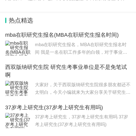
校是广大考生和家长朋友们十分关心的问题，以下是大学生必
备网为大家整理的丹东所有
热点精选
mba在职研究生报名(MBA在职研究生报名时间)
mba在职研究生报名，MBA在职研究生报名时
间 我是一名在职工作多年的白领，对于事业的
发展一直抱有追求。在工作中，我渐渐感到自己
西双版纳研究生院 研究生考事业单位是不是免笔试
的知识储备有些滞后并不能满足我进一步发展的
啊
需求。于是，我决定报考MBA在职研究生，为
自
大家好，关于西双版纳研究生院很多朋友都还不
太明白，今天小编就来为大家分享关于研究生考
事业单位是不是免笔试啊的知识，希望对各位有
37岁考上研究生(37岁考上研究生有用吗)
所帮助！本文目录2023年西双版纳事业单位考
试须知在版纳***研究生考事业单位是不
37岁考上研究生，37岁考上研究生有用吗 37岁
考上研究生(37岁考上研究生有用吗)