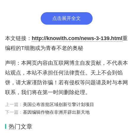
低，新陈代谢和糖耐量改善，体力活动也增加，而且
没有任何组织损伤或毒性。
点击展开全文
“如果我们将它用于年老的小鼠，它们会恢复活力；
本文链接：
http://knowith.com/news-3-139.html
重
如果把它用于年轻的小鼠，它们衰老得更慢。目前没
编程的T细胞或为青春不老的奥秘
有其他治疗方法可以实现这一点。”Amor Vegas说。
声明：本网页内容由互联网博主自发贡献，不代表本
也许CAR-T细胞最大的力量是它们的长效。研究小
站观点，本站不承担任何法律责任。天上不会到馅
组发现，年轻时服用一剂就可能产生终生效果。这种
饼，请大家谨防诈骗！若有侵权等问题请及时与本网
单一的治疗方法可以预防人类晚年常见的疾病，比如
联系，我们将在第一时间删除处理。
肥胖症和糖尿病。
上一篇：
美国公布首批区域创新引擎计划项目
下一篇：
基因编辑作物在非洲开辟出新天地
“T细胞有能力发展记忆，并在你的身体中持续很长一
热门文章
段时间，这与化学药物非常不同。”Amo Vegas解释