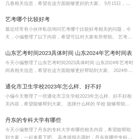
几卷相关信息，希望在这方面能够更好的大家。 9月15日，黑
龙江省政府发布了《黑龙江省深化高等学校考试招生综合改革
实施方案》。明确，202
艺考哪个比较好考
最近经常有小伙伴私信询问艺考哪个比较好考相关的问题，今
天，小编整理了以下内容，希望可以对大家有所帮助。 艺考比
较好考是美术、表演艺术考试和舞蹈艺术。 1、美术专业难
度，通过率高 美术
山东艺考时间2023具体时间 山东2024年艺考时间表
今天小编整理了山东艺考时间2023具体时间 山东2024年艺考时
间表相关信息，希望在这方面能够更好帮助到大家。 2024年山
东省公务员考试公共科目笔试时间安排为2023年12月10日，具
体安排为上午9:0
通化市卫生学校2023年怎么样、好不好
小编今天整理了一些通化市卫生学校2023年怎么样、好不好相
关内容，希望能够帮到大家。 选择什么样的 学校 能够帮助到
同学们，读书能够改变命运，很多人都听说过这句话，虽然不
一定完全正确，但是
丹东的专科大学有哪些
今天小编整理了丹东的专科大学有哪些相关内容，希望能帮助
到大家，一起来看下吧。 高考填报志愿时，丹东有哪些专科学