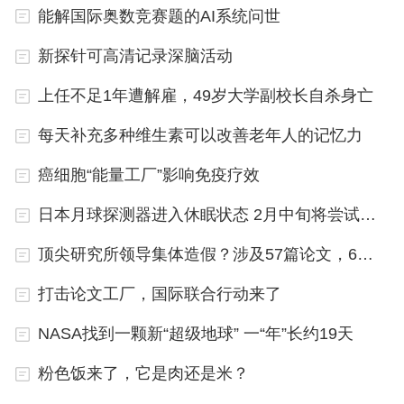
说，“对于慢性疾病来说，这是一个巨大的优势。与
能解国际奥数竞赛题的AI系统问世
那些每天需要多次治疗的患者相比，你只需要治疗一
新探针可高清记录深脑活动
次，疗效就可以持续多年。”
上任不足1年遭解雇，49岁大学副校长自杀身亡
CAR-T细胞已被用于治疗多种血癌，并于2017年获
每天补充多种维生素可以改善老年人的记忆力
得美国食品药品监督管理局的批准。但Amor Vegas
癌细胞“能量工厂”影响免疫疗效
是最早表明CAR-T细胞的医学潜力比治疗癌症更大
日本月球探测器进入休眠状态 2月中旬将尝试重启
的科学家之一。
顶尖研究所领导集体造假？涉及57篇论文，6篇正撤回
Amor Vegas的实验室目前正在研究CAR-T细胞能否
打击论文工厂，国际联合行动来了
让小鼠不仅活得更健康而且活得更长久。如果真的如
此，人们就离梦寐以求的青春不老又近了一步。
NASA找到一颗新“超级地球” 一“年”长约19天
粉色饭来了，它是肉还是米？
相关论文信息：https://doi.org/10.1038/s43587-023-