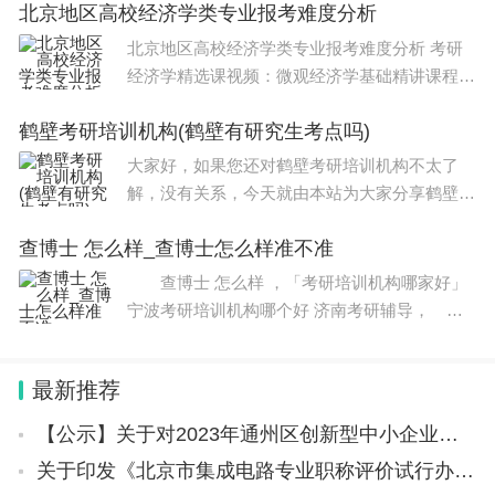
北京地区高校经济学类专业报考难度分析
北京地区高校经济学类专业报考难度分析 考研
经济学精选课视频：微观经济学基础精讲课程视
频：宏观经济学基础精讲课程视频：政治经济学
鹤壁考研培训机构(鹤壁有研究生考点吗)
基础课程视频：北京大学871经济学重难点精讲
课程视频：中国人民大学802经济学综合导
大家好，如果您还对鹤壁考研培训机构不太了
解，没有关系，今天就由本站为大家分享鹤壁考
研培训机构的知识，包括鹤壁有研究生考点吗的
查博士 怎么样_查博士怎么样准不准
问题都会给大家分析到，还望可以解决大家的问
题，下面我们就开始吧！本文目录河南省哪些大
查博士 怎么样 ，「考研培训机构哪家好」
宁波考研培训机构哪个好 济南考研辅导， 查
博士 怎么样 对于即将参加考研的学生而言，考
研资料是必不可少的学习工具之一，而如何获取
最新推荐
质量优良的资料也是一个重要的问题。
【公示】关于对2023年通州区创新型中小企业名单（第十二批）进行公示的通知
关于印发《北京市集成电路专业职称评价试行办法》的通知（京人社事业发〔2023〕41号）