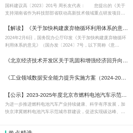
人，但是在2023年的数据中包含了广播电视编导考
国科建议高〔2023〕201号 周长友代表： 您提出的《关于
支持湖南省作为科技部部省联动高新技术领域重点研发项目试
生人数，而2024年编导类专业不再归属于艺考范
点省份的建议》收悉。经认真研究，现答复如下。 一、关
畴，而在2023年四川省编导类五分段表的数据来
于支持湖南省参加重点研
【解读】《关于加快构建废弃物循环利用体系的意见》
看，该类考生中文科生人数达到5083人、理科生人
2024年2月6日，国务院办公厅印发《关于加快构建废弃物循环
数也有2184人，两者合计规模达到7200余人。
利用体系的意见》（国办发〔2024〕7号，以下简称《意
见》）。日前，国家发展改革委有关负责同志就《意见》有关
四川省的招生政策：
情况回答了记者的提问。问：
《北京经济技术开发区关于巩固和增强经济回升向好态势的若干措施》
1、考试政策：四川省实行普通高考制度，主要采用
《工业领域数据安全能力提升实施方案（2024-2026年）》
全国卷进行考试。同时，四川省还组织了各哗岩派种
形式的单招考试，如高职单招、艺术类统考等。
【公示】2023-2025年度北京市燃料电池汽车示范应用项目拟承担“示范应用联合体” 牵头企业公示
为进一步推进燃料电池汽车产业持续健康、科学有序发展，加
2、录取政策：四川省的录取工作主要遵循公平、公
快京津冀燃料电池汽车示范城市群建设，促进实现碳达峰、碳
正、公开的原则，按照考生的成绩和志愿进行录取。
中和目标，根据《关于开展燃料电池汽车示范应用的通知》
同时，四川省还实行了多项特殊录取政策，如自主招
（财建〔2020〕394