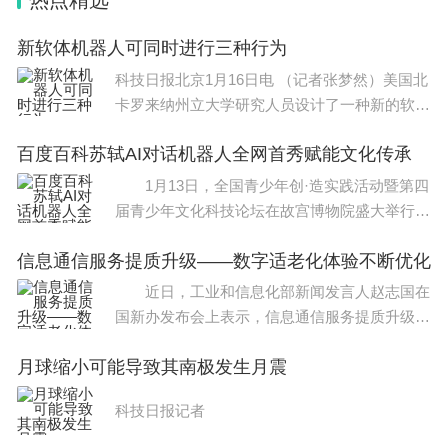
热点精选
生、特长生录取等。
新软体机器人可同时进行三种行为
3、招生计划：四川省的招生计划由各高校根据自身
科技日报北京1月16日电 （记者张梦然）美国北
情况和国家教育部的规定制定，并由四川省教育考试
卡罗来纳州立大学研究人员设计了一种新的软体
院统一发布。招生计划是考生填报志愿的重要参考。
机器人。它可同时进行3种行为
百度百科苏轼AI对话机器人全网首秀赋能文化传承
以上就是整理的2024年美术艺考难考吗 美术艺考好考么？相关
内容，想要了解更多信息，敬请查阅。
1月13日，全国青少年创·造实践活动暨第四
届青少年文化科技论坛在故宫博物院盛大举行。
在这个以科技与文化融合为主题的论坛上，由百
信息通信服务提质升级——数字适老化体验不断优化
度百科打造的苏轼AI对话机器人(以下简称百度
百科
近日，工业和信息化部新闻发言人赵志国在
国新办发布会上表示，信息通信服务提质升级，
持续赋能经济社会发展和民生改善，数字适老化
月球缩小可能导致其南极发生月震
体验不断优化，2577家网站和APP完成适老化
及无障碍改造，“一键呼
科技日报记者