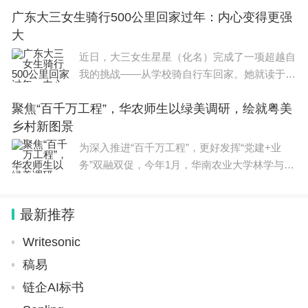
广东大三女生骑行500公里回家过年：内心变得更强
大
近日，大三女生星星（化名）完成了一项超越自
我的挑战——从学校骑自行车回家。她就读于广
东省广州城市理工学院，家住广东潮州市区，全
聚焦“百千万工程”，华农师生以绿美调研，绘就粤美
程503.4公里。戴上头盔，扎两条麻花辫，身穿
乡村新图景
速干衣加运动裤，带上换洗衣
为深入推进“百千万工程”，更好发挥“党建+业
务”双融双促，今年1月，华南农业大学林学与风
景园林学院党委通过党政领导牵头、专业教师业
务支撑、青年大学生广泛参与的形式，结合学院
最新推荐
学科优势和专业特
Writesonic
稿易
链企AI标书