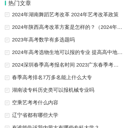
计算，比如美术类音乐类的折算方法为:综合分等于
热门文章
艺考生总分X50%+专业分X4.5X50%。
2024年湖南舞蹈艺考改革 2024年艺考改革政策
2024年陕西高考改革方案是怎样的？（2024年新高考赋分表）
美术艺考好考么？
美术艺考大多数省份一本的分数线在450分左右，比如中央美术
2023年高考数学有多选题吗
学院，文化分通常需要在470以上左右。美术艺考专业成绩230
分以上，美术艺考文化课成绩不少于380分，美术艺考走二大学
2024年高考选物生地可以报的专业 提高高中地理成绩的教辅书推荐
本科有希望。若美术艺考要走一本，必须二项各加10分，才能
达到门坎。一般一本的学校350之上，关键得400之上。
2024深圳春季高考报名时间 2023广东春季考试时间
一般的一本艺术类大学必须专业排行中等水平，美术艺考生的
文化艺术贴近350基本就能稳妥了，同样专业排行下美术学院则
需要350之上，重点一本在同等专业排行下必须400到450不
春季高考排名7万多名能上什么大专
一。不一样省区针对艺术生的录取分数线也有不同的规定。
湖南读专科历史类可以报机械专业吗
美术艺考一本大学情况
正常情况下,美术艺考生是比文化生好考一本的。因为艺术生的
空乘艺考考什么内容
文化课分数相对较低,只要你把专业课学好,专业课能够轻松的过
关,文化课在学一些, 基本上问题时不太大的,但是近年来,随着人
们生活水平的提高,学习艺术的人越来越的，各个院校会根据每
辽宁省都有哪些大学
年的报考人数来调整每年一本的录取分数线。
美术艺考考上一本挺容易的，但是美术的一本和文化生的一本
有谁能告诉我内蒙古有哪些专科大学？