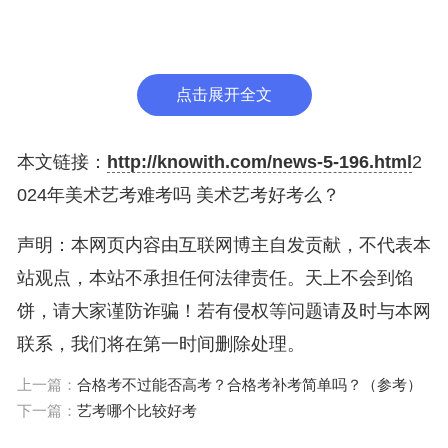
的要求身高达不到的直接不能报考。
艺考分数计算方法
点击展开全文
艺考分数是由文化课成绩和专业成绩按一定的比例计
算而来，不同院校的计算比例和录取原则不尽相同。
本文链接：
http://knowith.com/news-5-196.html
2
譬如:部分学校是按照文化分+专业分录取，两者的分
024年美术艺考难考吗 美术艺考好考么？
数各占一半但也有的学校是文化分占据百分之四十，
而专业分则是百分之六十;此外也有学校需要文化课
声明：本网页内容由互联网博主自发贡献，不代表本
达到控制线，按专业课排名由高到低录取。具体需参
站观点，本站不承担任何法律责任。天上不会到馅
见各院校招生简章。
饼，请大家谨防诈骗！若有侵权等问题请及时与本网
联系，我们将在第一时间删除处理。
艺术本科综合分是以750分为满分计算，比如美术
上一篇：
合格考不过能否高考？合格考补考简单吗？（参考）
类、音乐类折算方法为:综合分=考生总分X50%加专
下一篇：
艺考哪个比较好考
业分X7.5X50%;而艺术专科综合分是以450分为满分