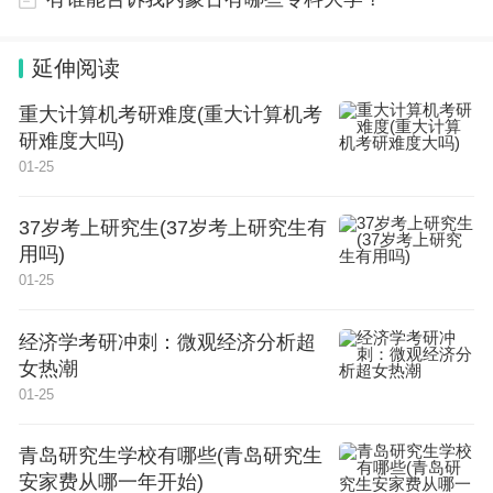
含金量并不一样，只有部分985211或者少数几个综合类大学美
术专业厉害的，真的好学校还是艺术类院校美院，但是这些学
校又得必须专业硬一点，不是专业随便学学然后靠文化课分就
能拉上去的。
延伸阅读
重大计算机考研难度(重大计算机考
2024四川艺考人数近6万人,美术联考占
研难度大吗)
比58%,本科录取率有多高?
01-25
2024四川艺考人数近6万人，美术联考占比58%，无
37岁考上研究生(37岁考上研究生有
法直接给出准确的本科录取率。
用吗)
01-25
2024年四川省普通高校招生艺术类统考已经逐步展
开，其中美术类考生占比达到58%，成为四川省艺考
经济学考研冲刺：微观经济分析超
的主要组成部分。然而，具体的本科录取率会受到多
女热潮
01-25
种因素的影响，如招生计划、报考人数、考试难度
等。因此，无法直接给出准确的本科录取率。
青岛研究生学校有哪些(青岛研究生
安家费从哪一年开始)
2024年四川省普通高校招生艺术类统考已经逐步展