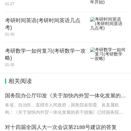
01-27
开，美术与设计类、音乐类、书法类、播音与主持
类、表（导）演类、舞蹈类等6个大类一共有近6万
考研时间英语(考研时间英语几点
考)
人参考，其中仅美术类就有3.5万余人在四川全省的
01-30
成都乱贺、内江、绵阳、达州、南充等9个地市考点
参加美术联考。
考研数学一如何复习(考研数学一攻
略)
美术生规模占全省艺考生总人数的58.33%，接近六
01-30
成的比例。美术与设计类艺考生2023年枣巧有近3.8
相关阅读
万人，2024年度减少了近3000人，降幅约为8%左
右。2023年四川全省有书法类考生1313人、音乐类
国务院办公厅印发《关于加快内外贸一体化发展的若干措施》的通知
考生0.96万人，而在成都理工大学参加考试的戏剧与
各省、自治区、直辖市人民政府，国务院各部委、各直属机
影视类、舞蹈类专业人数1.59万人。
构：《关于加快内外贸一体化发展的若干措施》已经国务院同
意，现印发给你们，请认真贯彻执行。国务院办公厅2023年12
2024年四川艺考生总规模较2023年减少了近0.5万
月7日（本文有删减）关于
对十四届全国人大一次会议第2188号建议的答复