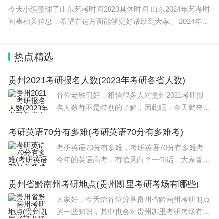
今天小编整理了山东艺考时间2023具体时间 山东2024年艺考时
间表相关信息，希望在这方面能够更好帮助到大家。 2024年山
东省公务员考试公共科目笔试时间安排为2023年12月10日，具
体安排为上午9:0
热点精选
贵州2021考研报名人数(2023年考研各省人数)
各位老铁们好，相信很多人对贵州2021考研报
名人数都不是特别的了解，因此呢，今天就来为
大家分享下关于贵州2021考研报名人数以及202
考研英语70分有多难(考研英语70分有多难考)
3年考研各省人数的问题知识，还望可以帮助大
家，解决大家的一些困惑，下面一起来看看吧！
考研英语70分有多难，考研英语70分有多难考
本
今年的英语高考，有啥风向？一句话，大家普遍
感觉有点难。事实上，高考英语一直不简单，想
贵州省黔南州考研地点(贵州凯里考研考场有哪些)
要拿到135+的高分，难度相当高。倒不是难在
考的偏，而是难在出题方向上。举个例子，大家
大家好，今天给各位分享贵州省黔南州考研地点
就明
的一些知识，其中也会对贵州凯里考研考场有哪