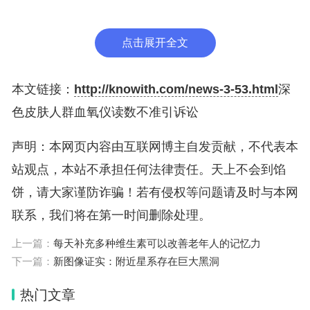
的测量数据不准确，因为深色皮肤中大量黑色素会干
扰设备性能。
点击展开全文
事实上，血氧仪的上述问题早就被研究人员发现并研
本文链接：
http://knowith.com/news-3-53.html
深
究过，但直到新冠疫情暴发后才受到关注。
色皮肤人群血氧仪读数不准引诉讼
研究人员对医疗器械行业和美国政府反应如此缓慢而
声明：本网页内容由互联网博主自发贡献，不代表本
表示失望。
站观点，本站不承担任何法律责任。天上不会到馅
饼，请大家谨防诈骗！若有侵权等问题请及时与本网
法律专家表示，这起诉讼为解决以前从未探索过的有
联系，我们将在第一时间删除处理。
争议设备的问题提供了一条途径。尽管这起诉讼是在
上一篇：
每天补充多种维生素可以改善老年人的记忆力
加利福尼亚州法院提起的，但鉴于该州的医疗器械市
下一篇：
新图像证实：附近星系存在巨大黑洞
场规模，可能会产生连锁反应。
热门文章