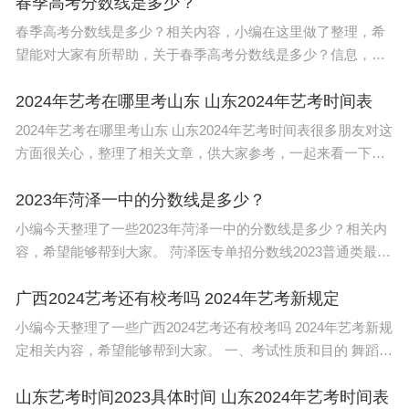
分，林果蔬菜生产类49
春季高考分数线是多少？
春季高考分数线是多少？相关内容，小编在这里做了整理，希
望能对大家有所帮助，关于春季高考分数线是多少？信息，一
起来了解一下吧！ 2022年春季高考批录取最低分数线在420-
440分之间(文史 475分,理工 46
2024年艺考在哪里考山东 山东2024年艺考时间表
2024年艺考在哪里考山东 山东2024年艺考时间表很多朋友对这
方面很关心，整理了相关文章，供大家参考，一起来看一下
吧！ 山东艺考：美术与设计类、书法类、音乐类、表（导）演
类的笔试科目考试时间为2023
2023年菏泽一中的分数线是多少？
小编今天整理了一些2023年菏泽一中的分数线是多少？相关内
容，希望能够帮到大家。 菏泽医专单招分数线2023普通类最低
录取分数线是215分。 2022年单招录取分数： 菏泽医学专科学
校2022
广西2024艺考还有校考吗 2024年艺考新规定
小编今天整理了一些广西2024艺考还有校考吗 2024年艺考新规
定相关内容，希望能够帮到大家。 一、考试性质和目的 舞蹈类
专业省级统考是考生进入高校相关专业学习应当具备的基本素
质和能力测试，旨
山东艺考时间2023具体时间 山东2024年艺考时间表