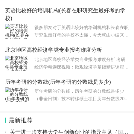
些进行解释，文章篇幅可能偏长，如果能碰巧解
英语比较好的培训机构(长春在职研究生最好考的学
决你现在面临的问题，别忘了关注本站，现在就
校)
马上开始吧！本文目录贵州凯里考研考场有哪
很多朋友对于英语比较好的培训机构和长春在职
研究生最好考的学校不太懂，今天就由小编来为
大家分享，希望可以帮助到大家，下面一起来看
北京地区高校经济学类专业报考难度分析
看吧！本文目录护理考研在职考研最容易的学校
长春应化所考研难度建筑学考长春的研
北京地区高校经济学类专业报考难度分析 考研
经济学精选课视频：微观经济学基础精讲课程视
频：宏观经济学基础精讲课程视频：政治经济学
历年考研的分数线(历年考研的分数线是多少)
基础课程视频：北京大学871经济学重难点精讲
课程视频：中国人民大学802经济学综合导
历年考研的分数线，历年考研的分数线是多少
（非全日制）技术转移硕士项目历年分数线202
2年情况分析：进复试52人，最终录取30人，录
取率仅为58%。经统计，最高分406分，最低分2
最新推荐
70分，平均分为336分。复试中，369分以上的
前十名刷了
关于进一步支持大学生创新创业的指导意见（国办发〔2021〕35号）