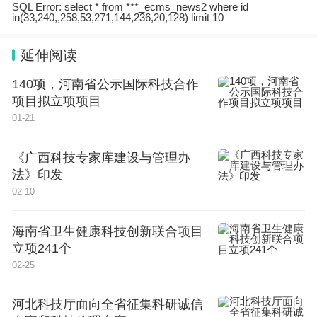
面对上述诉讼，总部位于明尼苏达州的医疗科技公司
SQL Error: select * from ***_ecms_news2 where id
in(33,240,,258,53,271,144,236,20,128) limit 10
美敦力表示，它将坚持自己的技术，且它们从来都是
达到甚至超过美国食品药品监督管理局（FDA）制定
延伸阅读
的所有性能测试指南的标准。
140项，河南省公示国际科技合作
项目拟立项项目
而总部位于加利福尼亚州医疗监测技术公司Masimo
01-21
则表示，其于2022年发表研究已经表明其血氧仪读
《广西科技专家库建设与管理办
数在黑人和白人之间没有显著差异。但约翰斯·霍普
法》印发
金斯大学医学院研究员Theodore（Jack）Iwashyna
02-10
在回顾其研究后，对此进行了驳斥。
海南省卫生健康科技创新联合项目
立项241个
“这是一个复杂的问题，FDA将继续从正在进行的临
02-25
床研究中收集信息，以做出决定。”FDA相关负责人
表示，他们还在探索如何改进研究，以对血氧仪性能
河北科技厅面向全省征集科研诚信