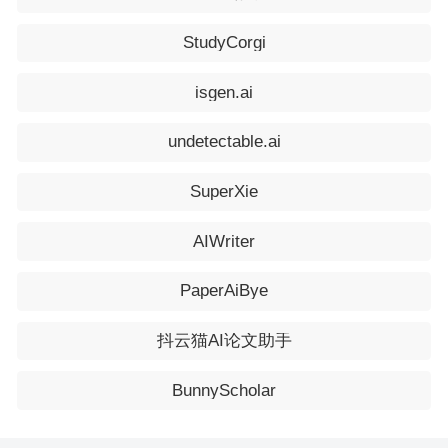
StudyCorgi
isgen.ai
undetectable.ai
SuperXie
AIWriter
PaperAiBye
抖云猫AI论文助手
BunnyScholar