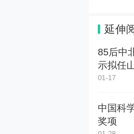
高通量
延伸
品进行
时，能
85后中
示拟任
足于仅
01-17
一“利器
化学反
中国科学
新药研
奖项
01-28