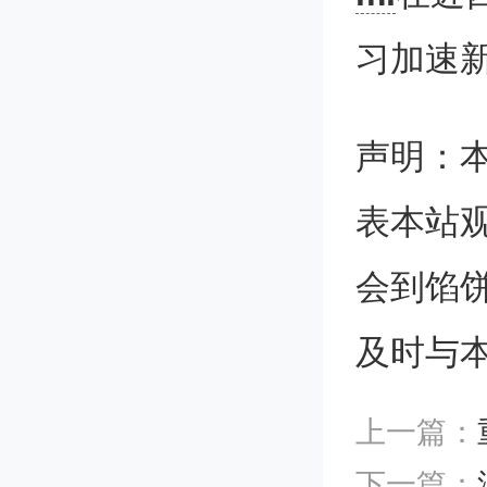
相关反
习加速
该方法
声明：
性能之
表本站
通量的
会到馅
量化学
及时与
方法，
上一篇：
是从高
下一篇：