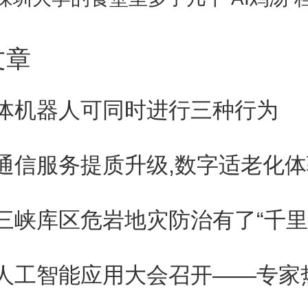
机器学习方法，就能允许化学家
文章
，再精确引入到分子的预先指定
药物设计速度。
体机器人可同时进行三种行为
习以往在化学中的应用经常受到
化学空间相比，其数据量实在太
三峡库区危岩地灾防治有了“千里
过“传授”给模型一般化学知识
微调，预测复杂的化学转化，从