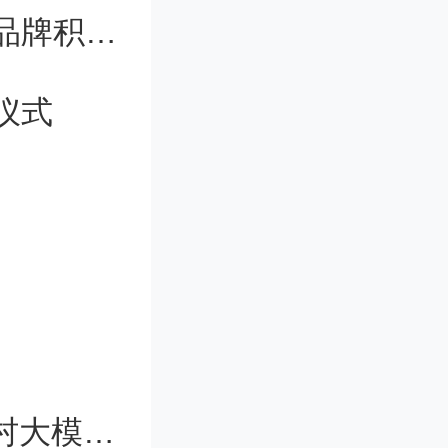
空间计算行业进入高速增长——国产品牌积极探索布局
仪式
的艾玛·
们对有机
可促使人
学品。
一分钟AI眼底健康筛查成果亮相中关村大模型论坛