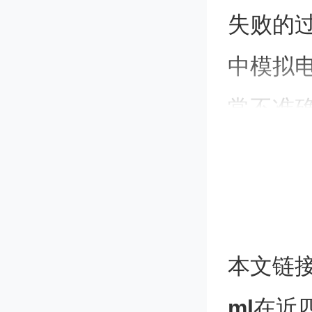
失败的
中模拟
常不准
现在，
据驱动
结合，
本文链
设计过程
ml
在近