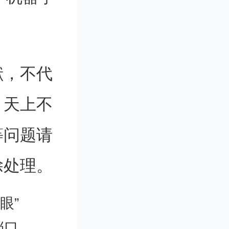
测试反应
献，不代
快速或高
。天上不
示，高通
等问题请
有一种新
除处理。
解，而不
眼”
此次开发
档口