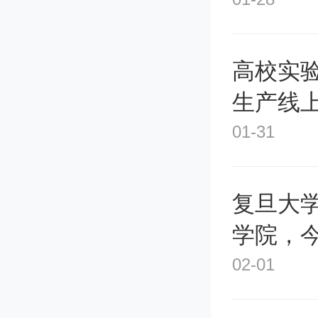
如大海捞
指出了可
高校实验
研发进
生产线上
01-31
复旦大
学院，
02-01