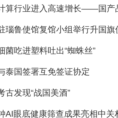
的局限性。
驻瑙鲁使馆复馆小组举行升国旗
一作者、剑桥大学卡文迪许实验室
密斯表示，这一成果可能会改变人
细菌吃进塑料吐出“蜘蛛丝”
看法。对化学的更深入理解，亦
与泰国签署互免签证协定
速制造药品和许多其他有用的化
考古发现“战国美酒”
圈点