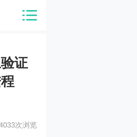
上验证
进程
4033次浏览