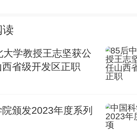
技术是利用高度自动化的系统，
阅读
快速检测和分析。在节省人力和
提高分析的准确性。不过，科研
北大学教授王志坚获公
山西省级开发区正职
使用高通量技术，还加上了人工
”。他们引入机器学习方法，预
应是如何进行的，以加快药物设
院颁发2023年度系列
发通常是一个漫长且充满挫折的