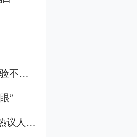
调整复杂
区域，从
信息通信服务提质升级,数字适老化体验不断优化
限制。与
小。但此
眼”
，然后对
首届人工智能应用大会召开——专家热议人工智能应用革新
而克服了