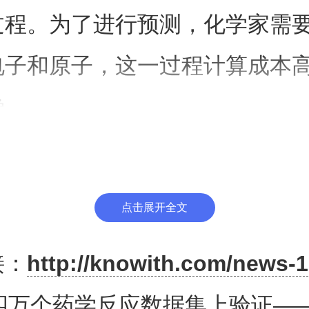
过程。为了进行预测，化学家需
电子和原子，这一过程计算成本
确。
研究人员开发了一种受基因组学
方法。该方法将自动化实验与机
点击展开全文
以了解化学反应性，从而大大加
接：
http://knowith.com/news-1
。他们称，该方法在超过3900
四万个药学反应数据集上验证—