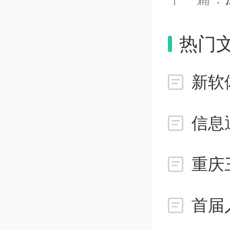
的这种
热门
的分子
而加快
新软
机器学
广阔的
重庆
次研究通
其进行