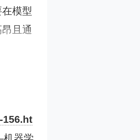
要在模型
高昂且通
启发的数
器学习相
快了新药
-156.ht
0个药学
—机器学