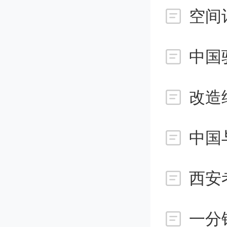
低数据
中国
论文第
金-史
改造
化学的
中国
们更快
西安
总编辑