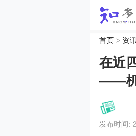
首页
>
资
在近
——
发布时间: 202