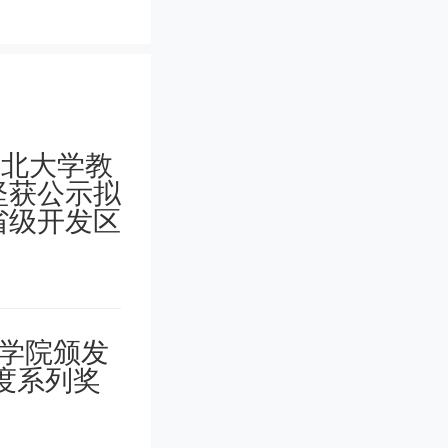
对大量样
时间的同
人员不满
智能这
测复杂的
计速度。
过程，犹