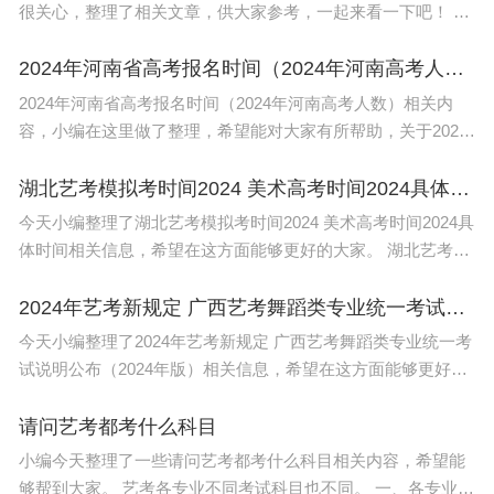
很关心，整理了相关文章，供大家参考，一起来看一下吧！ 会
学习，和会答题是两回事。如果你感觉上课听懂了，答题又答
不好，这时你要多研究答题的方
2024年河南省高考报名时间（2024年河南高考人数）
2024年河南省高考报名时间（2024年河南高考人数）相关内
容，小编在这里做了整理，希望能对大家有所帮助，关于2024
年河南省高考报名时间（2024年河南高考人数）信息，一起来
了解一下吧！ 2024年河南省高考报名
湖北艺考模拟考时间2024 美术高考时间2024具体时间
今天小编整理了湖北艺考模拟考时间2024 美术高考时间2024具
体时间相关信息，希望在这方面能够更好的大家。 湖北艺考时
间介绍如下： 1、表演类艺考2023年11月26日-27日。 2、播音
与主持
2024年艺考新规定 广西艺考舞蹈类专业统一考试说明公布（2024年版）
今天小编整理了2024年艺考新规定 广西艺考舞蹈类专业统一考
试说明公布（2024年版）相关信息，希望在这方面能够更好帮
助到大家。 艺考规则重点（一）：根据教育部文件指示，2024
年以后，艺术类校考依然允许存在
请问艺考都考什么科目
小编今天整理了一些请问艺考都考什么科目相关内容，希望能
够帮到大家。 艺考各专业不同考试科目也不同。 一、各专业考