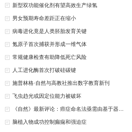
新型双功能催化剂有望高效生产绿氢
计在室温下产生多个量子比特的材料铺平了道路，也
为基于多种目标化合物的多量子门控制和量子传感打
男女预期寿命差距正在缩小
开了大门。
病毒进化竟是人类胚胎发育关键
氪原子首次捕获并形成一维气体
常规健康检查有助降低死亡风险
人工进化酶首次打破硅碳键
施普林格·自然与高教社推出数字教育新刊
飞虫趋光或因定位能力被破坏
《自然》最新评论：癌症命名法亟需由基于器官转变为基于分子分类
脑植入物成功控制癫痫和强迫症