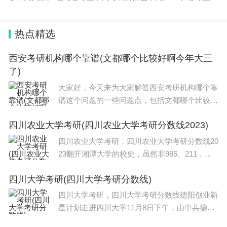
试科目： 1、美术类： 素描、写生、色彩、速写、创作设计和
面试
热点精选
西安考研机构哪个靠谱(文都哪个比较好啊今年大三
了)
大家好，今天来为大家解答西安考研机构哪个靠
谱这个问题的一些问题点，包括文都哪个比较好
啊今年大三了也一样很多人还不知道，因此呢，
四川农业大学考研(四川农业大学考研分数线2023)
今天就来为大家分析分析，现在让我们一起来看
看吧！如果解决了您的问题，还望您关注下本
四川农业大学考研，四川农业大学考研分数线20
23翻开湘潭大学的校史，虽然非985、211，但
好歹也是1978年全国首批88所重点大学之一。
四川大学考研(四川大学考研分数线)
好在，在刚刚过去的2022年第二轮双一流评
选，湘潭大学凭借数学学科，入选双一流，挽回
四川大学考研，四川大学考研分数线德阳创业新
了一
星计划走进四川大学11月8日下午，由中共德阳
市委组织部、市人社局共同举办的2022年“同德