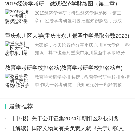
2015经济学考研：微观经济学脉络图（第二章）
同行”校园招聘系列活动正式启动，首场走进四
川大学，德阳市委常委、组织部部长、
2015经济学考研：微观经济学脉络图（第二
章） 经济学考研复习要把握知识脉络，形成系
统化知识框架，只有这样，大家才能把经济学的
重庆永川区大学(重庆市永川景圣中学录取分数2023)
各个知识点结合起来，不容易遗漏也方便记忆。
为此，小编建议2015年考研学习，要复习经济
大家好，今天给各位分享重庆永川区大学的一些
学首
知识，其中也会对重庆市永川景圣中学录取分数
2023进行解释，文章篇幅可能偏长，如果能碰
教育学考研学校排名榜(教育学考研学校排名榜单)
巧解决你现在面临的问题，别忘了关注本站，现
在就马上开始吧！本文目录重庆市永川萱花中学
教育学考研学校排名榜，教育学考研学校排名榜
单 作为一名考研党，我知道选择一所好的教育
学院校是非常重要的。在我进行各种调研之后，
我发现教育学考研学校排名前100名的院校都有
最新推荐
着自己独特的故事。这里我想分享几所
【申报】关于公开征集2024年朝阳区科技计划储备项目入库的通知
【解读】国家文物局有关负责人就《关于加强文物科技创新的意见》接受专访