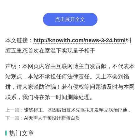
此前，科学家通过单线态裂变过程，在室温下用发色
团激发电子来获得电子自旋。但在室温下，量子信息
点击展开全文
会失去量子叠加和纠缠状态。因此，量子相干通常只
在液氮温度（-196℃）下才能实现。
本文链接：
http://knowith.com/news-3-24.html
纠
缠五重态首次在室温下实现量子相干
为抑制分子运动并实现室温量子相干，研究团队在有
声明：本网页内容由互联网博主自发贡献，不代表本
机金属框架中引入基于并五苯的发色团。结果显示，
站观点，本站不承担任何法律责任。天上不会到馅
有机金属框架促进了并五苯的运动，使电子从三重态
饼，请大家谨防诈骗！若有侵权等问题请及时与本网
能级跃迁为五重态能级，充分保持了五重多激子态的
联系，我们将在第一时间删除处理。
量子相干性。通过微波脉冲光激发电子，他们观察
到，该状态的量子相干在室温下持续超过100纳秒。
上一篇：
诺奖得主、基因编辑技术先驱拟开发罕见病治疗通用策略
下一篇：
AI无需人干预设计新蛋白质
这是纠缠五重态在室温下首次实现量子相干。
热门文章
研究人员表示，虽然持续时间很短，但最新发现为设