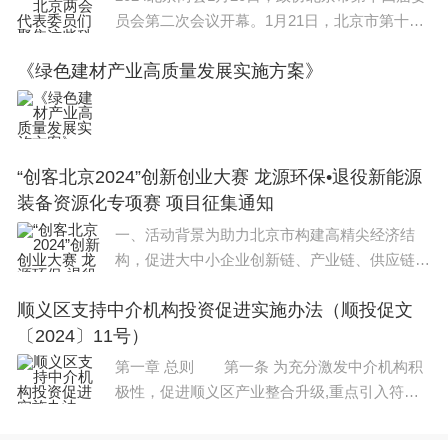
员会第二次会议开幕。1月21日，北京市第十六
届人民代表大会第二次会议开幕，市长殷勇代表
《绿色建材产业高质量发展实施方案》
市人民政府向大会报告政府工作。今年的政府工
作报告，内容丰富务实，处处蕴含着发展信心，
让来
“创客北京2024”创新创业大赛 龙源环保•退役新能源
装备资源化专项赛 项目征集通知
一、活动背景为助力北京市构建高精尖经济结
构，促进大中小企业创新链、产业链、供应链、
数据链、资金链、服务链、人才链全面融通，着
顺义区支持中介机构投资促进实施办法（顺投促文
力构建大中小企业相互依存、相互促进的企业发
〔2024〕11号）
展生态，打造
第一章 总则 第一条 为充分激发中介机构积
极性，促进顺义区产业整合升级,重点引入符合
我区产业定位的企业和人才入区发展，结合我区
实际情况，特制定本办法。 第二条 本办法