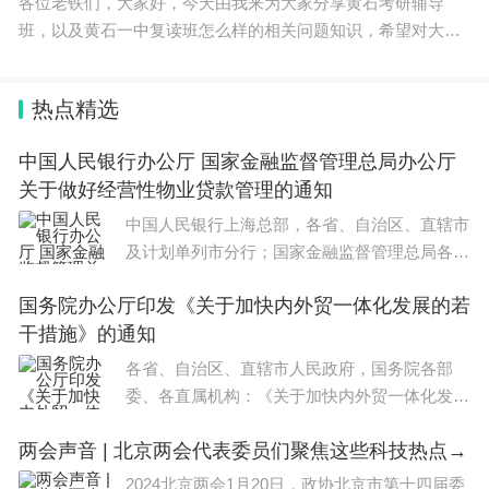
各位老铁们，大家好，今天由我来为大家分享黄石考研辅导
班，以及黄石一中复读班怎么样的相关问题知识，希望对大家
有所帮助。如果可以帮助到大家，还望关注收藏下本站，您的
支持是我们最大的动力，谢谢大家了哈，下面我们开始吧
热点精选
中国人民银行办公厅 国家金融监督管理总局办公厅
关于做好经营性物业贷款管理的通知
中国人民银行上海总部，各省、自治区、直辖市
及计划单列市分行；国家金融监督管理总局各监
管局；各国有商业银行，中国邮政储蓄银行，各
国务院办公厅印发《关于加快内外贸一体化发展的若
股份制商业银行：为促进房地产市场平稳健康发
干措施》的通知
展，充分发挥经营性
各省、自治区、直辖市人民政府，国务院各部
委、各直属机构：《关于加快内外贸一体化发展
的若干措施》已经国务院同意，现印发给你们，
两会声音 | 北京两会代表委员们聚焦这些科技热点→
请认真贯彻执行。国务院办公厅2023年12月7日
（本文有删减）关于
2024北京两会1月20日，政协北京市第十四届委