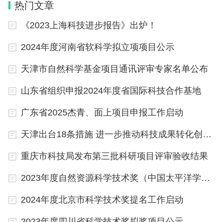
文信息栏需上传word版，文件名为：项目编号+项目
热门文章
名称），项目研究成果扫描上传（论文应上传全文、
《2023上海科技进步报告》出炉！
期刊封面、版权页，合并成一个PDF文件），承担单
2024年度河南省软科学拟立项项目公示
位、主管部门审核后提交至省科技厅，省科技厅受理
天津市自然科学基金项目通讯评审专家名单公布
后组织验收。
山东省组织申报2024年度省国际科技合作基地
（二）结项公示结束后，不再报送纸质结项报告，结
广东省2025杰青、面上项目申报工作启动
项证书在系统里下载打印。
天津出台18条措施 进一步推动科技成果转化创新改革
四、联系方式
重庆市科技局发布第三批科研项目评审验收结果
省科技厅规划政法处： 0371-65907334
2023年度自然资源科学技术奖（中国太平洋学会评审组）申报项目公示
2024年度北京市科学技术奖提名工作启动
附件：1.河南省软科学研究计划项目结项要求
2023年度四川省科学技术奖拟奖项目公示