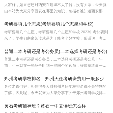
大家好，如果您还对西安在哪里不太了解，没有关系，今天就
由本站为大家分享西安在哪里的知识，包括有谁知道西安那个
考研书店不错的问题都会给大家分析到，还望可以解决大家的
问题，下面我们就开始吧！本文目录西安口碑最好的
考研要填几个志愿(考研要填几个志愿和学校)
考研要填几个志愿，考研要填几个志愿和学校 2023中考快要到
来了，学生们寒窗苦读就是为了能考个好学校，俗话说，考的
好不如填的好，也的确，填报志愿也是很关键的，2023年的中
考预计可以填报三到四个志愿。地区不同，志愿填报
普通二本考研还是考公务员(二本选择考研还是考公)
普通二本考研还是考公务员，二本选择考研还是考公几十年
前，小三就在一些场合听到一些国企的官员，好像摆故事一样
的摆，现在招公务员考试，真的是千个选一个，难上加难了，
竞争压力特别大。有的岗位几千个选一个，拉拉蓝蓝，说这
郑州考研学校排名，郑州天任考研班费用一般多少
各位老铁们好，相信很多人对郑州考研学校排名都不是特别的
了解，因此呢，今天就来为大家分享下关于郑州考研学校排名
以及郑州天任考研班费用一般多少的问题知识，还望可以帮助
大家，解决大家的一些困惑，下面一起来看看吧！本
黄石考研辅导班？黄石一中复读班怎么样