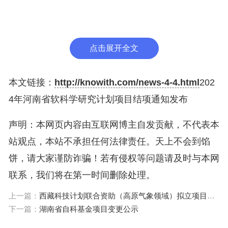
二、项目范围
（一）2022、2023、2024年度的省软科学研究计划
点击展开全文
项目。
本文链接：
http://knowith.com/news-4-4.html
202
（二）2023年集中结项未通过的项目。
4年河南省软科学研究计划项目结项通知发布
三、结项程序
声明：本网页内容由互联网博主自发贡献，不代表本
站观点，本站不承担任何法律责任。天上不会到馅
加大“放管服”力度，优化结项流程。重大重点软科学
饼，请大家谨防诈骗！若有侵权等问题请及时与本网
项目需要会议答辩验收。
联系，我们将在第一时间删除处理。
上一篇：
西藏科技计划联合资助（高原气象领域）拟立项目公示
（一）项目负责人登录“河南省科技业务综合管理平
下一篇：
湖南省自科基金项目变更公示
台”（http://xm.hnkjt.gov.cn）在线填写结项报告（正