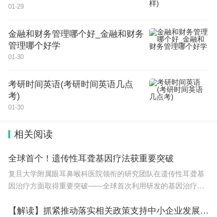
24 天津渤海职业技术学院 382 221
01-29
25 天津滨海职业学院 456 220
26 天津石油职业技术学院 380 245
27 天津艺术职业学院 370 220
金融和财务管理哪个好_金融和财务
管理哪个好学
天津中医药大学预科班分数线
01-30
2022年天津中医药大学在山东综合的最低录取分数
考研时间英语(考研时间英语几点
线为563分,对应的录取位次为44366。
考)
01-30
天津中医药大学（Tianjin University of Traditional C
hinese Medicine），简称“天中”，位于天津市，是国
相关阅读
家“双一流”建设高校， 教育部、国家中医药管理局、
全球首个！遗传性耳聋基因疗法获重要突破
天津市三方共建高校，是教育部高等学校中医学、医
复旦大学附属眼耳鼻喉科医院领衔的研究团队在遗传性耳聋基
学人文素质教指委主任委员单位。
因治疗方面取得重要突破——全球首次利用研发的基因治疗药
物恢复遗传性耳聋患者的听力和言语。相关临床研究结果1月25
世界中医药学会联合会教育指导委员会主任委员单
日发表于《柳叶刀》。全球先天性耳聋患
【解读】抓紧推动落实相关政策支持中小企业发展——四部门回应推动民营经济高质量发展