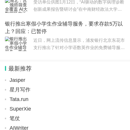
受访单位供图1月12日，“AI驱动的数字病理诊断
创新成果报告暨研讨会”在中南财经政法大学举
行。研讨会由中国工业经济学会人工智能与制度
银行推出寒假小学生作业辅导服务，要求存款5万以
建设专业委员会、中南财经政法大学工商管理学
上？回应：已暂停
院、数
近日，网上流传信息显示，浦发银行北京东花市
支行推出了针对小学语数英作业的免费辅导服
务，由该行员工带班，希望孩子们在温馨的环境
中学习，不虚度寒假。但报名条件为在该行存款
最新推荐
5万元以上的客户。对此
Jasper
星月写作
Tata.run
SuperXie
笔仗
AIWriter