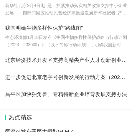
位，世界一流中医药大学建设联盟成员单位，是教育
新华社北京9月4日电 题：抓紧推动落实相关政策支持中小企业
部教育援外基地、中国-东盟教育培训中心、国家中
发展——四部门回应推动民营经济高质量发展新华社记者 严赋
医药管理局“中医药国际合作基地”和“中医药国际合作
憬 陈炜伟日前发布的《中共中央国务院关于促进民营经济
我国明确生物多样性保护“路线图”
专项建设单位”、世界中联“一带一路”。
生态环境部1月18日发布《中国生物多样性保护战略与行动计划
中医药教育师资培训基地（天津）；入选卓越医生
（2023—2030年）》（以下简称行动计划），明确我国新时期
生物多样性保护战略部署、优先领域和优先行动，为各部门各
（中医）教育培养计划、高等学校创新能力提升计
地区推进生物多样性保护提供指引。行动计划提出，到203
北京经济技术开发区支持高精尖产业人才创新创业实施办法（2.0版）
划、国家级大学生创新创业训练计划、国家建设高水
平大学公派研究生项目、中国政府奖学金来华留学生
进一步促进北京老字号创新发展的行动方案（2023-2025年）
接收院校。
昌平区加快独角兽、专精特新企业培育发展支持办法
天津中医药大学始建于1958年，原名天津中医学
院。2006年更名为天津中医药大学。2017年，学校
进入世界一流大学和一流学科建设高校行列。2020
热点精选
年，学校成为天津市人民政府、教育部、国家中医药
智谱AI发布基座大模型GLM-4