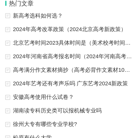
热门文章
现有在职在编教职工3346人，具有正高级专业技术
新高考选科如何选？
职务541人、副高级专业技术职务960人，全职中国
2024年高考改革政策（2024北京高考新政策）
工程院院士2人，国家重大人才工程项目人选62人，
享受国务院特殊津贴者29人。
北京艺考时间2023具体时间是（美术校考时间2023具体时间）
2024年河南省高考报名时间（2024年河南高考人数）
学科建设：
高考满分作文素材摘抄（高考必背作文素材10篇）
学校学科门类齐全，哲、经、法、教、文、理、工、
农、医、管、艺等11大门类，一级学科38个，2022
2024年艺考还有考声乐吗 广东艺考2024新政策
年招生本科专业66个，其中35个专业按15个大类招
安徽高考使用什么试卷？
生。现有1个“世界一流”建设学科、2个“部区合建”一
湖南读专科历史类可以报机械专业吗
流学科群，2个国家重点学科。
徐州大专有哪些专业学校?
以上数据出自无忧考网。
松原有什么大学