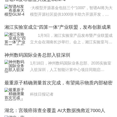
管理局共建高校。2022年，学校成为第二轮“双一
·大模型开源基金包括三个“1000”，智谱AI将为大
流”建设高校。
模型开源社区提供1000张卡助力开源开发，提
供1000万元现金支持与大
截至2022年9月，学校占地2600余亩，建筑面积60
湘江实验室成立“四算一体”产业联盟，发布创新成果
万平方米；设有12个学院、4个学部，31个本科专
1月9日，湘江实验室产品发布暨产业联盟成
立大会在湖南长沙举行。会上，湘江实验室与35
业；有3个博士后科研流动站。
家头部企业成立“四算一体”产业联盟，共促数智
神州数码国际业务总部入驻深圳
产业发展。同日，湘江实验室发布了智慧交通轩
3个一级学科博士学位授权点，6个一级学科硕士学
辕
1月18日，神州数码国际业务总部、2035实验室
位授权点，5个硕士专业学位授权点；有在编教职工
入驻深圳，人工智能计算中心项目同期启
3967人，全日制本科生12101人，研究生4019人，
动。“企业创新最重要的、最根本的目的在于不
留学生559人。
最重原子精确测量首次完成，有望揭示物质内部秘密
断累积数据资产，同时利用数据资产进行产品与
服务的重新编排，
以上就是小编给大家带来的天津春季高考预科班分数线 预科分
科技日报记者
数线？全部内容，希望对大家有所帮助！
湖北：宫颈癌筛查全覆盖 AI大数据挽救近7000人