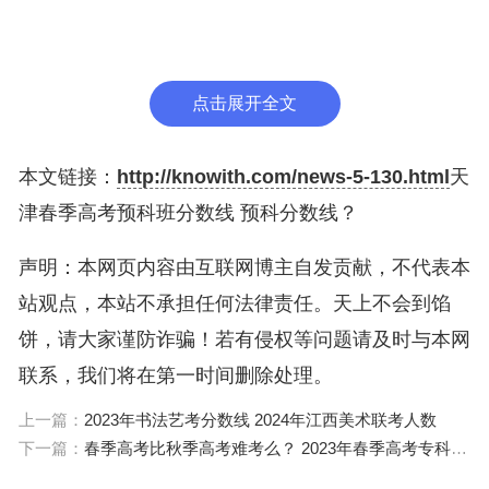
2022年广西大学预科班最低分数线427分；2021年
广西大学预科班最低分数线451分。
点击展开全文
广西大学学校概况、师资力量及学科建设：
学校概况：
本文链接：
http://knowith.com/news-5-130.html
天
津春季高考预科班分数线 预科分数线？
广西大学坐落于素有“中国绿城”之称的广西首府南
宁，是广西唯一的国家“211工程”建设学校，“双一
声明：本网页内容由互联网博主自发贡献，不代表本
流”建设高校，教育部和广西壮族自治区人民政府“部
站观点，本站不承担任何法律责任。天上不会到馅
区合建”高校。学校占地面积2.14万余亩。
饼，请大家谨防诈骗！若有侵权等问题请及时与本网
联系，我们将在第一时间删除处理。
其中，本校面积4550.7亩，广西亚热带农科新城1.69
上一篇：
2023年书法艺考分数线 2024年江西美术联考人数
万亩，校舍总建筑面积200余万平方米。
下一篇：
春季高考比秋季高考难考么？ 2023年春季高考专科分数线
师资力量：