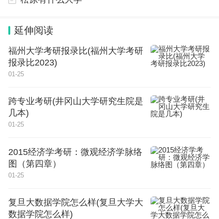
天津14年春考各大院校录取分数线
延伸阅读
录取分数线对比
序号 院校名称 2012年河北省录取分数线 2011年天津春季高考
录取分数线
福州大学考研报录比(福州大学考研
1 天津大学 640 509
报录比2023)
2 天津师范大学 600 480
3 天津职业大学 481 380
01-25
4 天津中德职业技术学院 493 360
5 天津城市建设管理职业技术学院 427 180
6 天津城市职业学院 339 160
7 天津电子信息职业技术学院 399 236
跨专业考研(井冈山大学研究生院是
8 天津工程职业技术学院 426 245
几本)
9 天津公安警官职业学院 371 287
10 天津广播影视职业学院 381 220
01-25
11 天津国土资源和房屋职业学院 396 221
12 天津海运职业学院 389 221
13 天津机电职业技术学院 289 220
14 天津交通职业学院 359 252
2015经济学考研：微观经济学脉络
15 天津开发区职业技术学院 390 220
图（第四章）
16 天津青年职业学院 328 220
17 天津轻工职业技术学院 354 232
01-25
18 天津商务职业学院 441 236
19 天津生物工程职业技术学院 243 220
20 天津铁道职业技术学院 442 221
复旦大数据学院怎么样(复旦大学大
21 天津现代职业技术学院 333 221
22 天津冶金职业技术学院 320 160
数据学院怎么样)
23 天津医学高等专科学校 502 410