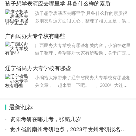
孩子想学表演应去哪里学 具备什么样的素质
考核。 由评委统一组织、统一测试，满分为100
分。基本功测试的内容
孩子想学表演应去哪里学 具备什么样的素质很
多朋友对这方面很关心，整理了相关文章，供大
家参考，一起来看一下吧！ 学艺考表演专业可
广西民办大专学校有哪些
以选择上海戏剧学院艺术课程班，是上戏继教院
引进国外众多名校的教育
广西民办大专学校有哪些相关内容，小编在这里
做了整理，希望能对大家有所帮助，关于广西民
办大专学校有哪些信息，一起来了解一下吧！
辽宁省民办大专学校有哪些
广西民办大专学校有广西理工职业技术学院、梧
州医学高等专科学校
小编给大家带来了辽宁省民办大专学校有哪些相
关文章，一起来看一下吧。 一、2020年大连比
较好的大专院校有哪些 序号 学校名称 主管部门
所在地 办学层次 备注 1 大连职业技术学院 辽宁
最新推荐
省 大连市
资阳考研在哪儿考，张韬几岁
贵州省黔南州考研地点，2023年贵州考研报名总人数