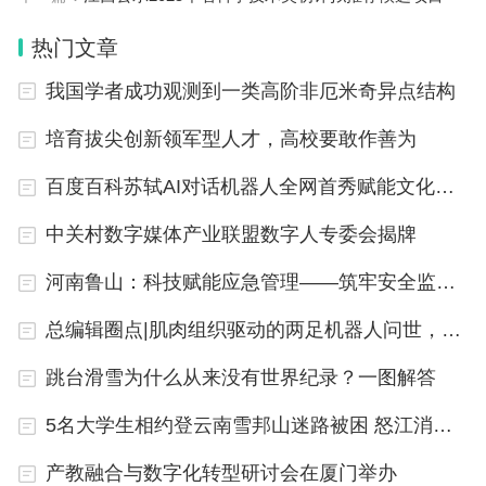
热门文章
我国学者成功观测到一类高阶非厄米奇异点结构
蒋一在致辞中表示，导师队伍建设是一项需要集思广
益、持续探索的事业。分委会应通过深入调研为教育
培育拔尖创新领军型人才，高校要敢作善为
部建言献策。他对委员工作提出三点建议：一是总结
百度百科苏轼AI对话机器人全网首秀赋能文化传承
各委员所在高校关于研究生导师队伍建设的特色，由
中关村数字媒体产业联盟数字人专委会揭牌
分委会形成报告；二是充分发挥地域优势，将先进的
理念、做法辐射周边高校；三是加强委员之间的交
河南鲁山：科技赋能应急管理——筑牢安全监管防线
流。蒋一介绍了中国科学技术大学关于学科交叉、科
总编辑圈点|肌肉组织驱动的两足机器人问世，能模仿人类步态行走和急转弯
教融合、导师和班主任协同工作等方面的特色做法，
跳台滑雪为什么从来没有世界纪录？一图解答
希望与各位委员进一步交流，把理学类研究生导师队
伍建设的工作做好，共同完成分委会的工作任务。
5名大学生相约登云南雪邦山迷路被困 怒江消防连夜搜救，5人被成功找到转移下山
产教融合与数字化转型研讨会在厦门举办
随后，蒋一与周正威共同为分委会委员颁发聘书。