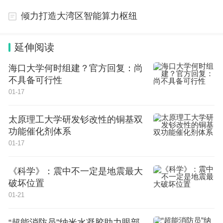
倾力打造大湾区智能算力枢纽
会上，周正威传达了《教育部教师队伍建设专家指导
委员会研究生导师队伍建设分委会工作规程》与202
延伸阅读
6年工作计划。理学类研究生导师队伍建设分委会围
海口大学何时组建？官方回复：尚
绕“聚焦现阶段导师队伍建设发展中的重难点问题，
不具备可行性
开展系列专题研究，形成系列高质量咨政报告”和“开
01-17
展导师系统化培训与发展体系研究”两项任务对分委
会本年度工作进行了部署。
太原理工大学研发钐改性的铜基双
功能催化剂体系
分委会委员围绕研究生导师队伍建设展开深入讨论。
01-17
副主任委员、北京大学化学与分子工程学院教授吴凯
《科学》：震中不一定是地震最大
提出应注重队伍建设的多元化，尊重各学校特色与培
破坏位置
养侧重；副主任委员、云南大学副校长唐年胜建议建
01-21
立从国家、地区到学校的分类评价制度，避免“一刀
“超能消防员”纳米水凝胶助力眼部