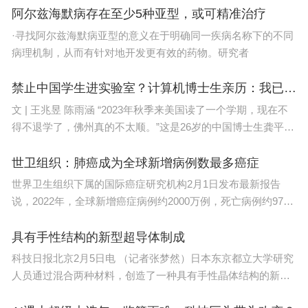
科特点、学校层次和地域属性。
阿尔兹海默病存在至少5种亚型，或可精准治疗
·寻找阿尔兹海默病亚型的意义在于明确同一疾病名称下的不同
会议特别设置高校代表报告环节。合肥工业大学研究
病理机制，从而有针对地开发更有效的药物。研究者
生院副院长、研究生培养办公室主任黄飞，安徽师范
禁止中国学生进实验室？计算机博士生亲历：我已被迫退学
大学研究生院院长、党委研究生工作部部长徐彬，安
文 | 王兆昱 陈雨涵 “2023年秋季来美国读了一个学期，现在不
徽大学研究生院副院长白玮，中国科学技术大学研究
得不退学了，佛州真的不太顺。”这是26岁的中国博士生龚平
生院副院长、校学位委员会办公室主任张一飞，中国
（化名
科学技术大学党委教师工作部副部长程根莲等高校代
世卫组织：肺癌成为全球新增病例数最多癌症
表，围绕理学类研究生导师队伍规模结构、能力素
世界卫生组织下属的国际癌症研究机构2月1日发布最新报告
说，2022年，全球新增癌症病例约2000万例，死亡病例约970
质、生师配置、评聘机制、导学关系、考核激励、系
万例。这
统化培训与发展体系、导师综合评价体系、导师发展
具有手性结构的新型超导体制成
中心建设作专题报告。
科技日报北京2月5日电 （记者张梦然）日本东京都立大学研究
人员通过混合两种材料，创造了一种具有手性晶体结构的新型
下午，与会人员前往合肥国家实验室参观，调研教育
超导