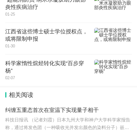
切”，并深入研究导学矛盾的成因、形成正确导向；
炎性疾病治疗
武汉大学地球与空间科学技术学院院长倪彬彬强调发
01-25
挥分委会平台优势，促进跨校交流与学科交叉；复旦
江西省这些博士硕士学位授权点，
大学研究生院常务副院长陈焱建议借助人才培养规划
或将限制申报
数据作为导师队伍建设研究的参考依据；上海交通大
01-30
学致远学院常务副院长何峰提出年轻导师培训体系建
设和未来研究生规模变动应对预案两大工作要点；华
科学家惰性烷烃转化实现“百步穿
杨”
东师范大学化学与分子工程学院教授姜雪峰提出学生
02-07
发展和老师发展目标一致性是破解导学矛盾的关键，
提出“导师扎根学科、学生连接交叉”的目标导向型学
相关阅读
科交叉；华南师范大学研究生院院长水玲玲建议对中
纠缠五重态首次在室温下实现量子相干
外合作办学进行深度调研；东北师范大学研究生院院
科技日报讯 （记者刘霞）日本九州大学和神户大学科学家报告
长马剑钢提出加强课程思政的培训；哈尔滨工程大学
称，通过将发色团（一种吸收光并发出颜色的染料分子）嵌入
数学科学学院院长樊赵兵建议咨政报告应充分考虑学
金属有机