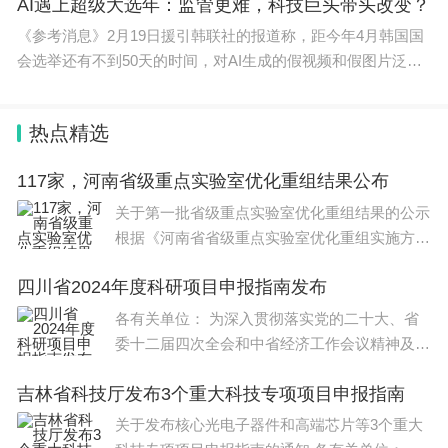
科技人才体制机制一体改革，并就导师分类管理、师
AI遇上超级大选年：监管更难，科技巨头带头改变？
资建设、交叉学科培养、导学关系等议题进行了座谈
《参考消息》2月19日援引韩联社的报道称，距今年4月韩国国
会选举还有不到50天的时间，对AI生成的假视频和假图片泛滥
交流。
的
本次会议为分委会2026年度工作奠定了坚实基础，
热点精选
明确了工作方向与任务安排。与会代表一致表示，将
117家，河南省级重点实验室优化重组结果公布
以此次会议为新起点，凝聚智慧、深化研究、协同发
关于第一批省级重点实验室优化重组结果的公示
力，共同推动新时代理学类研究生导师队伍建设迈上
根据《河南省省级重点实验室优化重组实施方
新台阶，为加快建设教育强国、科技强国、人才强国
案》（以下简称《方案》）（豫科〔20
贡献力量。
四川省2024年度科研项目申报指南发布
各有关单位： 为深入贯彻落实党的二十大、省
委十二届四次全会和中省经济工作会议精神及省
委、省政府有关决策部署，按照《
吉林省科技厅发布3个重大科技专项项目申报指南
关于发布核心光电子器件和高端芯片等3个重大