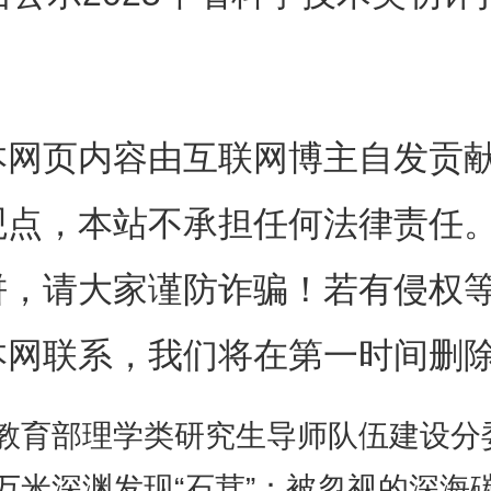
单位名称、联系人、联系电话和
单位法定代表人签字并加盖本单
出异议的，须签署本人真实姓名
本网页内容由互联网博主自发贡
（有效期内的身份证、护照等复
观点，本站不承担任何法律责任
位、联系电话和详细地址；以匿
饼，请大家谨防诈骗！若有侵权
议一般不予受理。
本网联系，我们将在第一时间删
、我厅承诺按有关规定对异议者
教育部理学类研究生导师队伍建设分委会2026年度第一次工作会
万米深渊发现“石茸”：被忽视的深海碳