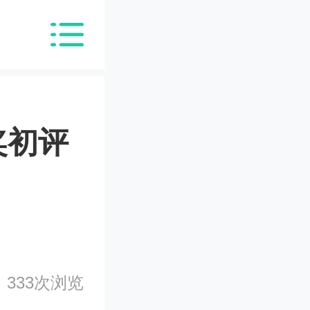
奖初评
333次浏览