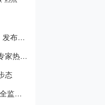
件送达。
湘江实验室成立“四算一体”产业联盟，发布创新成果
府大院北
第四届中国血液学科发展大会召开，专家热议—— 开展协同创新，走通中国血液领域原创成果孵化之路
步态
成人和完
公示。最
河南鲁山：科技赋能应急管理,筑牢安全监管防线