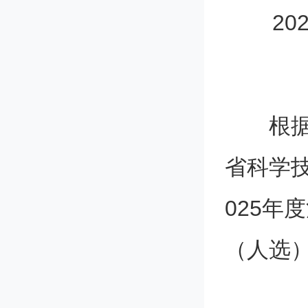
2
根
省科学
025年
（人选