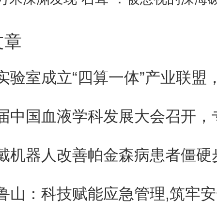
保护。
文章
、异议材料请于公示期内以纸质
、报送地址为南昌市东湖区省政
号，邮编：330046。
戴机器人改善帕金森病患者僵硬
、有关事项说明：本公示中的完
数量，均以其申报时的数量进行