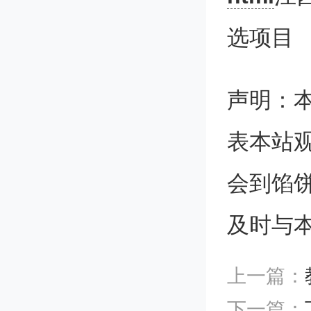
须写明
选项目
址，由
个人提
声明：
份证明
表本站
工作单
会到馅
出的异
及时与
三
上一篇：
下一篇：