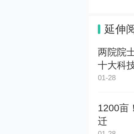
8
延伸
附
两院院士
2
十大科技
项目（
日发布
01-28
1200
迁
01-28