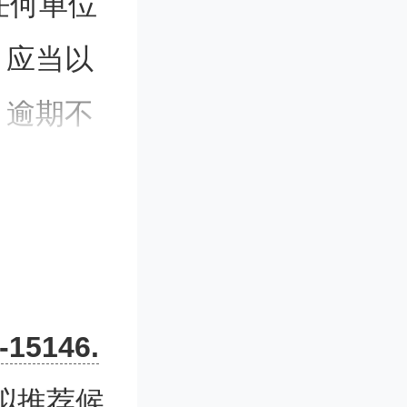
任何单位
，应当以
，逾期不
正处理异
实身份，
-15146.
异议的，
拟推荐候