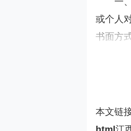
一
或个人
书面方
予受理
二
议，提
本文链
并提供
html
江