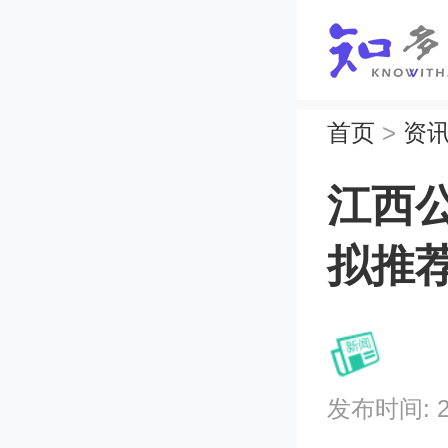
首页
>
资
江西公
拟推
发布时间: 202