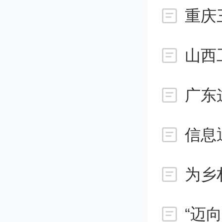
终授奖
重庆
完成人
联
广东
省科
8
省科