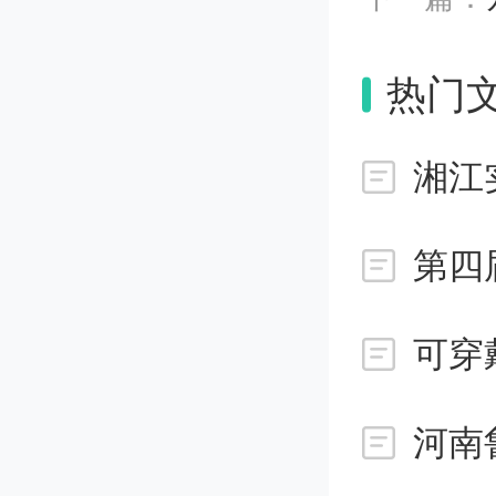
息予以
热门
四
五
二路53
可穿
六
成单位