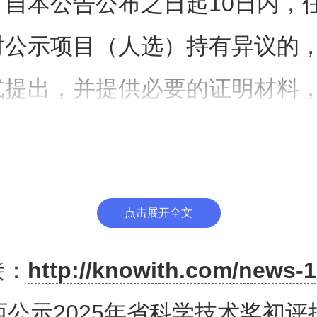
、自本公告公布之日起10日内，
对公示项目（人选）持有异议的
式提出，并提供必要的证明材料
。
、为便于核实查证，确保客观公
点击展开全文
出异议的单位或个人应当表明真
接：
http://knowith.com/news-1
有效联系方式。以单位名义提出
西公示2025年省科学技术奖初评