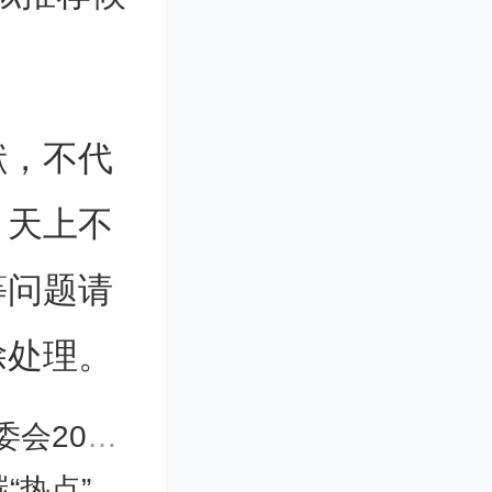
详细地
位公章；
并提供身
献，不代
印件）、
。天上不
名方式提
等问题请
除处理。
的相关信
议在合肥召开
“热点”