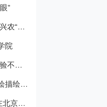
等对应的
眼”
山西工程职业学院：直播带货,为科技兴农“添把火”
学院
28460
信息通信服务提质升级 数字适老化体验不断优化
为乡村振兴增色添彩，广东医学子墙绘描绘乡村新风貌
26393
“迈向通用人工智能前沿科技成果展”在北京举办