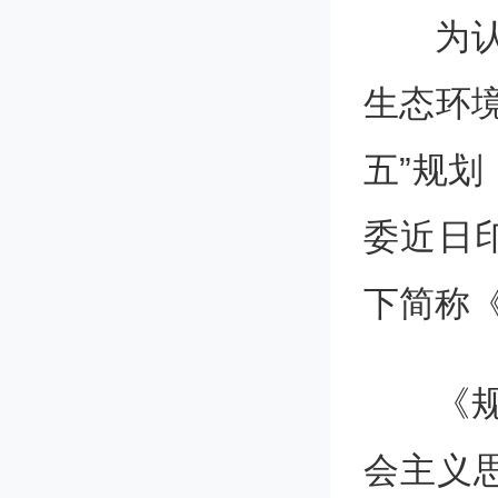
为
生态环
五”规
委近日
下简称
《
会主义