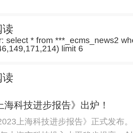
强化循环经济发展制度和政策保
阅读
传引导，加强循环经济国际合作
: select * from ***_ecms_news2 wh
46,149,171,214) limit 6
规划》要求，各地区各有关部门
一领导下，结合实际抓好规划贯
阅读
识发展循环经济对加强资源安全
3上海科技进步报告》出炉！
低碳转型的重要性和紧迫性。地
2023上海科技进步报告》正式发布
履行主体责任，细化目标任务，