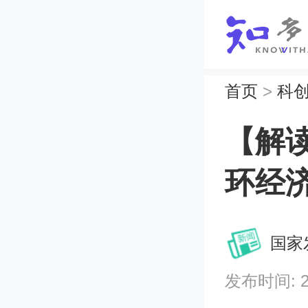
首页
>
科
【解
环经
国家
发布时间: 202