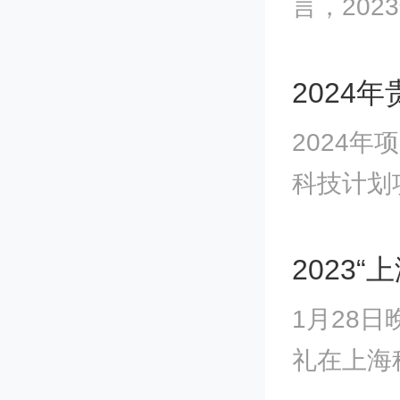
言，20
经济发
素加快集
2024
工，注
2024
革委加
科技计划
监测和
号）规定
2023
1月28
礼在上海