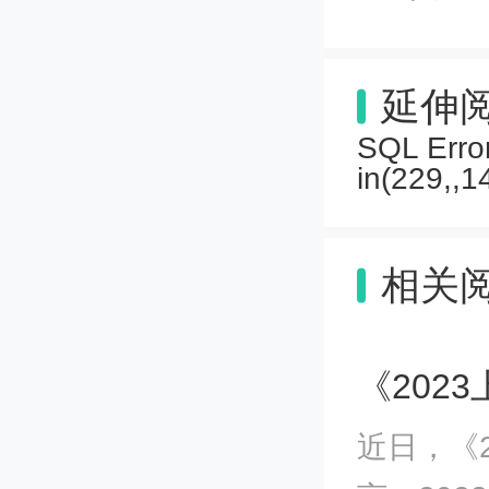
施。要
延伸
开展宣
SQL Error
in(229,,1
《
集中统
相关
充分认
《202
快绿色
近日，《
府切实