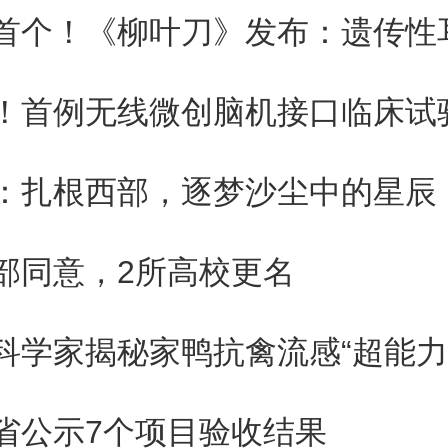
扩大再利用规模，推进海外优质
用，扩大再生材料应用规模，促
！首例无线微创脑机接口临床试
，规范二手商品流通交易发展。
物回收网络，强化产业侧废弃
：扎根西部，逐梦沙尘中的星辰
动社会源废弃物规范回收，针对
部同意，2所高校更名
废弃物回收能力。要大力推进循
科学家揭秘家鸭抗禽流感“超能力
，优化产业布局，加快技术工艺
育壮大循环经济服务业，强化行
省公示7个项目验收结果