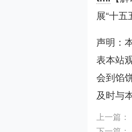
费、回
展“十五
善，主要
声明：
宗固体
表本站
要再生资
会到馅
利用产业
及时与
济高质
达到国
上一篇：
下一篇：