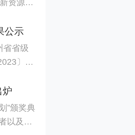
创新资源要
照职责分
果公示
家发展改
州省省级
况的动态
23〕3
出炉
划”颁奖典
者以及15