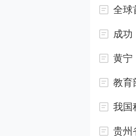
要持续
进口利
成功
再制造
通废弃
黄宁
集，推
教育
点品类
我国
业升级
升，培
贵州