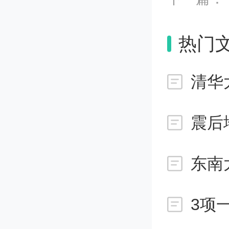
《
热门
泛推行
积极推
清华
平，突
震后
农林业
东南
绿色建
加快补
3项