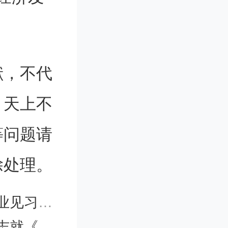
系更加完
%左右，大
献，不代
左右，主
。天上不
，资源循环
等问题请
年，循环经
除处理。
利用效率
征求意见的反馈
划》答记者问