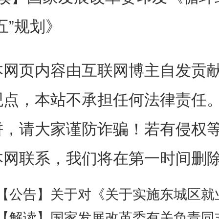
收、利用全链条的循环经济体
五”规划》
资源产出率比2025年提高16
本网页内容由互联网博主自发贡
废弃物年综合利用量达到45亿吨
观点，本站不承担任何法律责任
源年循环利用量达到5.1亿吨
饼，请大家谨防诈骗！若有侵权
产值达到8万亿元。到2035
本网联系，我们将在第一时间删
量发展体系基本建立，主要资源
际先进水平。
【公告】关于对《关于实施东城区就业见习补贴政策的通知（征求意见稿）》公开
【解读】国家发展改革委有关负责同志就《循环经济发展“十五五”规