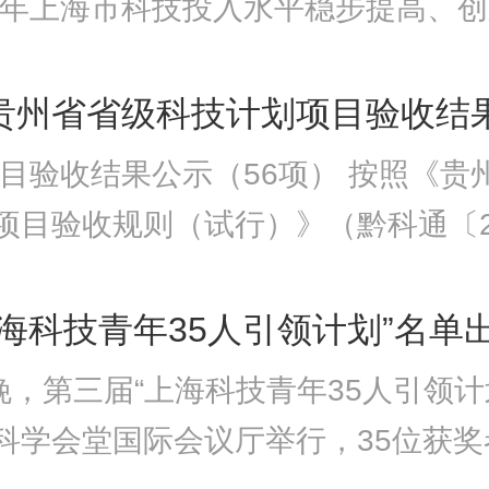
23年上海市科技投入水平稳步提高、
展政策落地见效。各有关部门按
聚、高质
年贵州省省级科技计划项目验收结
重系统施策，增强工作合力。国
年项目验收结果公示（56项） 按照《贵
强统筹协调，强化对规划实施情
项目验收规则（试行）》（黔科通〔20
评估。
，省科技厅对56项实施到
“上海科技青年35人引领计划”名单
日晚，第三届“上海科技青年35人引领计
科学会堂国际会议厅举行，35位获奖