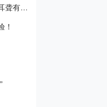
再生原料
全球首个！《柳叶刀》发布：遗传性耳聋有治了
进高水平
验！
要有效畅
物精细收
性提升重
环经济产
”
和装备提
业监管措