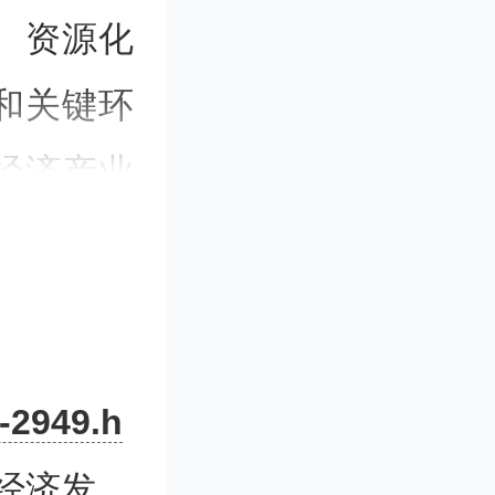
、资源化
和关键环
经济产业
源利用效
会发展全
-2949.h
生产、消
经济发