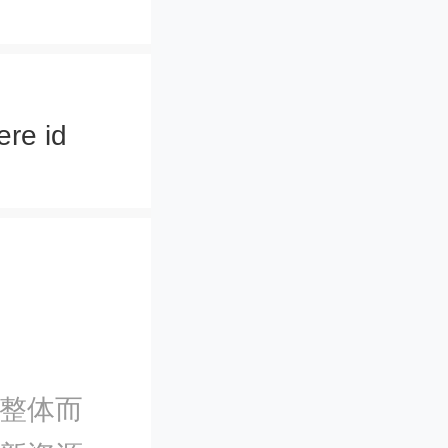
障，深入
。
ere id
在党中央
彻落实，
保障、加
方各级政
。整体而
推动循环