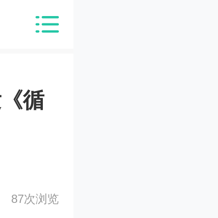
发《循
87次浏览