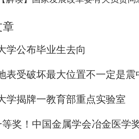
规划》提出，要全面筑牢减量化
文章
产品绿色设计，深入推进行业清
进全社会绿色消费。要加快提升
大学公布毕业生去向
出抓好工业资源循环高效利用，
地表受破坏最大位置不一定是震
生态循环发展，大力推行工程建
大学揭牌一教育部重点实验室
造，充分释放传统“城市矿产”资
齐“新三样”等固体废弃物循环利
一等奖！中国金属学会冶金医学