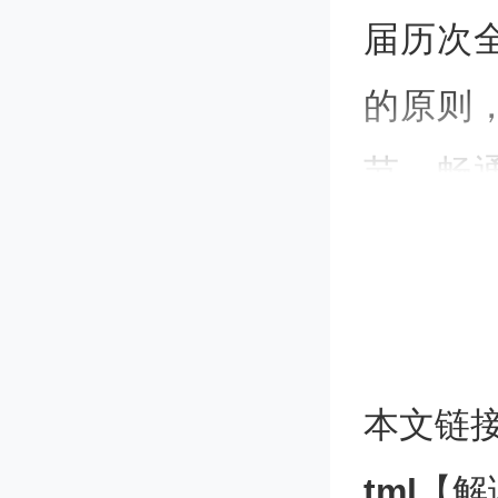
届历次
的原则
节，畅
升级，
率，为
面绿色
本文链
《
tml
【解