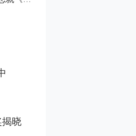
基础，广
洁生产，
资源化水
深入推进
中
设全过程
源潜能，
用短板。
奖揭晓