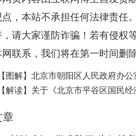
观点，本站不承担任何法律责任
ps://zhengce.beijing.gov.cn/#/t
饼，请大家谨防诈骗！若有侵权
?themeTypeId=1504140821034
本网联系，我们将在第一时间删
击一键确认填写信息（请查看
别说明”中支持金额，名单外企业
【图解】北京市朝阳区人民政府办公室关于印发《朝阳区养老服务事业产业融合发展三年行动计划（2026-2
【解读】关于《北京市平谷区国民经济和社会发展第十五个五年规划纲要
围内）
文章
六条技术合同登记支持申报入口