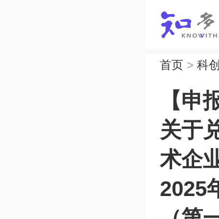
首页
>
科
【申
关于
术企
202
（第