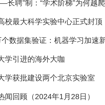
聘—长聘”制：“学术阶梯”为何越
ps://zhengce.beijing.gov.cn/#/t
高校最大科学实验中心正式封顶
?themeTypeId=1504156164108
击一键确认填写信息（请查看
别说明”中支持金额，名单外企业
大学引进的海外大咖
围内）
大学获批建设两个北京实验室
、其他事项
热闻回顾（2024年1月28日）