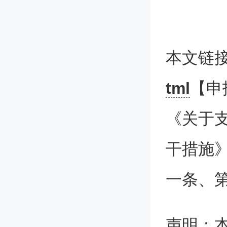
享”方
法人登
本文链
显示无
tml
【申
内。
《关于
三
干措施》
一条、
第
口：
声明：