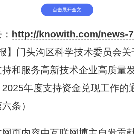
式发放。企业使用北京统一身份认
点击展开全文
录账号密码，在线填写收款账户
接：
http://knowith.com/news-7
法申报说明登录企业不在本次
报】门头沟区科学技术委员会关
支持和服务高新技术企业高质量
、申报路径
2025年度支持资金兑现工作的
第六条）
一条国家高新技术企业认定支
本网页内容由互联网博主自发贡