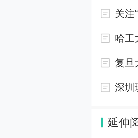
高
关注
情况报表
哈工
术企业
知》。
复旦
五
如
延伸