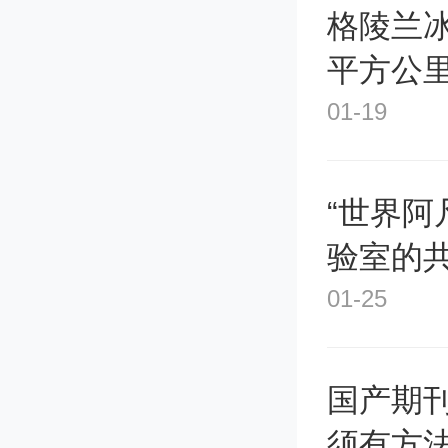
政策
格陵兰冰
平方公
高企
01-19
特
“世界阿
验室的
01-25
国产期刊
须有方