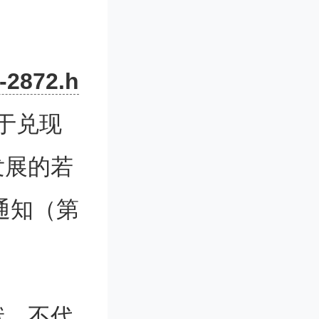
证系统的
信息，如
-2872.h
兑现范围
于兑现
发展的若
通知（第
持申报入
献，不代