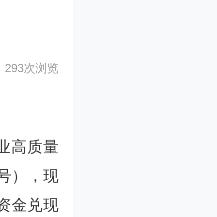
293次浏览
业高质量
8号），现
持资金兑现