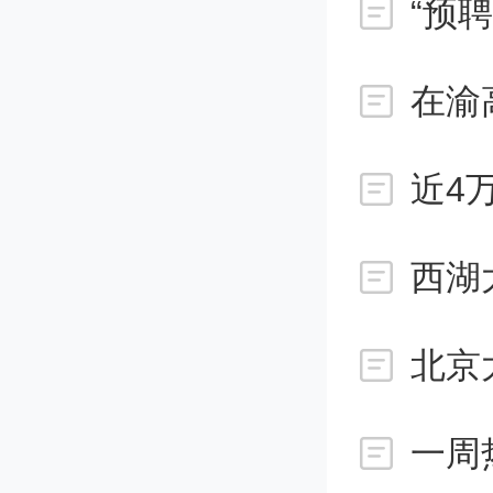
“预
htt
在渝
Detail
录后点
方“特
西湖
支持范
北京
四
一周