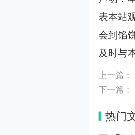
表本站
htt
会到馅
Detail
及时与
录后点
方“特
上一篇：
下一篇：
支持范
热门
第