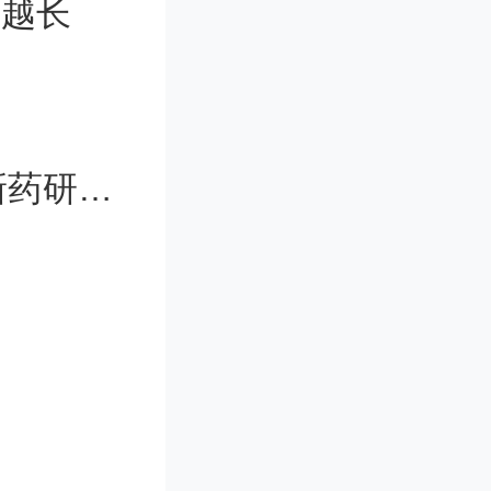
爬越长
hemeType
763136登
页面最下
近4万个数据集验证：机器学习加速新药研发进程
不在本次