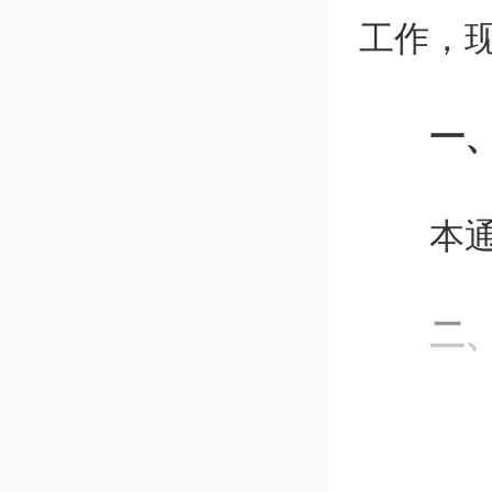
工作，
一
本通
二
支