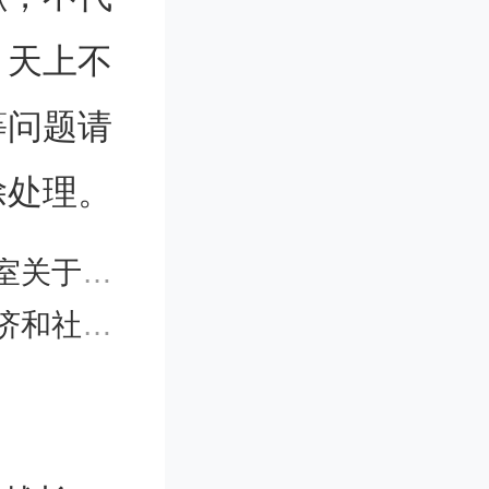
。天上不
hemeType
等问题请
352640登
除处理。
页面最下
不在本次
028年）》的通知
》的政策解读
：