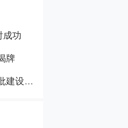
企业发展
年度高新技
射成功
报告的通
揭牌
深圳理工大学预计今年正式招生，首批建设七大学院
系。