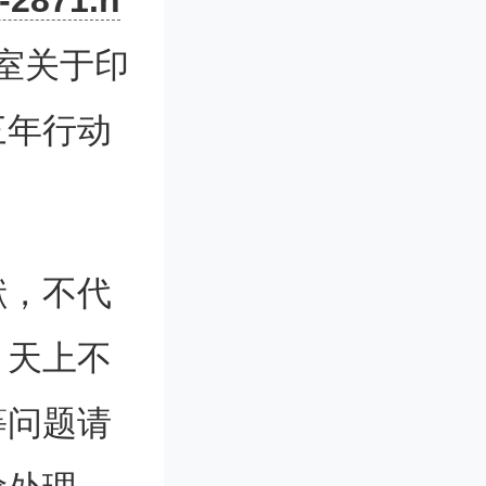
-2871.h
室关于印
三年行动
献，不代
。天上不
等问题请