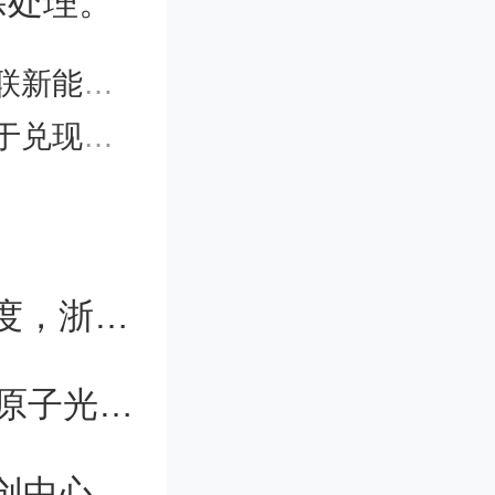
除处理。
施》解读材料
知（第一条、第六条）
女生被同学抽板凳致骨折不满学校态度，浙江农大：已积极协调
我国成功研制72亿年仅误差一秒的锶原子光晶格钟
上海两会开幕，华东理工教授关注科创中心建设