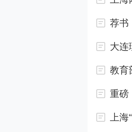
荐书
大连
教育
重磅
上海