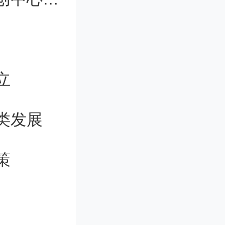
立
类发展
策