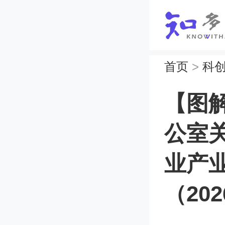
首页
>
科
【图
公室
业产
（20