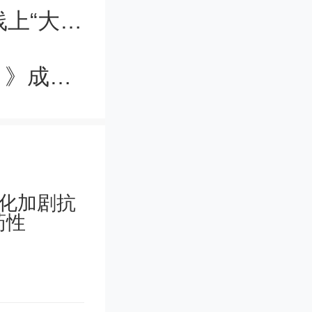
高校实验室里的“黑科技”如何在生产线上“大展身手”
创刊近5年，《先进纤维材料（英文）》成为纤维材料及纺织领域重要国际期刊之一