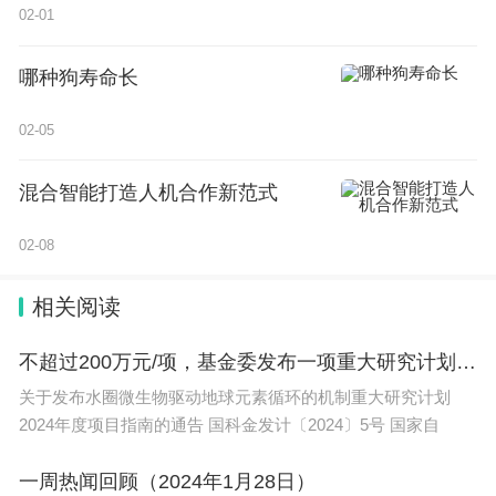
要、牟取私利等。
02-01
5.政企沟通不到位。有关地方和单位政策出台前
哪种狗寿命长
未充分听取和吸收企业意见，出台后宣传解读和舆论
02-05
引导不够，政策调整和执行“一刀切”、“急转弯”，政
府与企业缺乏常态化沟通交流机制，构建亲清政商关
混合智能打造人机合作新范式
系不到位。
02-08
四是侵害经营主体合法权益方面的问题线索。
相关阅读
1.政府承诺不兑现。有关地方和单位内卷式招
商，不顾实际给予政策优惠，但以各种借口拖延不予
不超过200万元/项，基金委发布一项重大研究计划项目指南
兑现；在无分歧的情况下拖欠企业账款。
关于发布水圈微生物驱动地球元素循环的机制重大研究计划
2024年度项目指南的通告 国科金发计〔2024〕5号 国家自
2.违规干预企业经营。有关地方和单位违规干预
经济纠纷，超权限、超范围、超数额、超时限查封扣
一周热闻回顾（2024年1月28日）