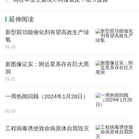
求。
2.政务服务不规范。有关地方和单位在审批中额
延伸阅读
外、变相增加办理环节和申请材料，首问负责、一次
新型双功能催化剂有望高效生产绿
性告知和限时办结等制度落实不到位。
氢
01-19
3.政务数据不共享。有关地方和单位系统不联
通、数据难共享，电子证照数据共享应用不到位，数
新图像证实：附近星系存在巨大黑
洞
据共享核验事项仍要求提供实体证照或纸质材料，不
01-21
同信用管理平台之间信用信息不联通、信用修复进度
不一致。
一周热闻回顾（2024年1月28日）
4.执法检查不规范。有关地方和单位执法检查缺
01-29
少合理统筹安排、过多过频，简单粗暴、畸轻畸重，
工程病毒诱使致命病原体自我毁灭
影响企业正常生产经营；有关工作人员借机吃拿卡