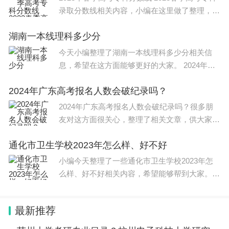
国务院办公厅督查室将对收到的问题线索和意见
录取分数线相关内容，小编在这里做了整理，希
建议进行汇总整理，督促有关地方和部门及时研究处
望能对大家有所帮助，关于2023年春季高考专
湖南一本线理科多少分
科分数线 2023春季高考专科录取分数线信息，
理。对经营主体和群众反映强烈、带有普遍性和典型
一起来了解一下吧！ 20
今天小编整理了湖南一本线理科多少分相关信
性的重要问题线索，国务院办公厅督查室将直接派员
息，希望在这方面能够更好的大家。 2024年艺
进行督查。经查证属实的，将依法依规严肃处理。
考美术文化分数线如下： 2024美术艺考分数线
2024年广东高考报名人数会破纪录吗？
不同省份不同学校分数线不一样，一般情况下美
国务院办公厅督查室
术艺考文化课
2024年广东高考报名人数会破纪录吗？很多朋
2024年2月1日
友对这方面很关心，整理了相关文章，供大家参
考，一起来看一下吧！ 2023今年广东高考人数
通化市卫生学校2023年怎么样、好不好
大概是71.6万人。 其中文科生报名人数为38.2万
人，理科生报名人
小编今天整理了一些通化市卫生学校2023年怎
么样、好不好相关内容，希望能够帮到大家。
选择什么样的 学校 能够帮助到同学们，读书能
够改变命运，很多人都听说过这句话，虽然不一
最新推荐
定完全正确，但是