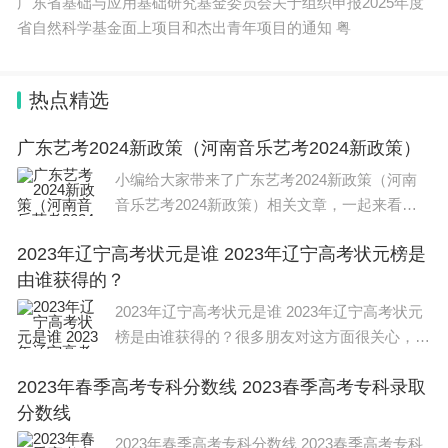
广东省基础与应用基础研究基金委员会关于组织申报2025年度
省自然科学基金面上项目和杰出青年项目的通知 粤
五是影响扩大开放方面的问题线索。
1.通关服务不便利。有关地方和单位在口岸查
热点精选
验、监管执法等方面协作配合不够、工作效率低下，
广东艺考2024新政策（河南音乐艺考2024新政策）
导致边境口岸通关效率低，影响企业进出口贸易等。
小编给大家带来了广东艺考2024新政策（河南
2.对外资企业实行歧视性措施。有关地方和单位
音乐艺考2024新政策）相关文章，一起来看一
下吧。 2024年广东艺考新政策： 普通高校艺术
在除法律法规有明确规定或涉及国家安全领域外，通
2023年辽宁高考状元是谁 2023年辽宁高考状元榜是
类专业考试招生是高校考试招生工作的重要组成
过限定品牌或以外资品牌为由排斥或歧视外商投资企
由谁获得的？
部分，是选拔培养
业及其产品和服务，对外商投资企业及其产品和服务
2023年辽宁高考状元是谁 2023年辽宁高考状元
享受政策设置额外条件等。
榜是由谁获得的？很多朋友对这方面很关心，整
理了相关文章，供大家参考，一起来看一下吧！
同时征集对政府建设市场化、法治化、国际化一
2023年春季高考专科分数线 2023春季高考专科录取
辽宁理科状元是刘浩宇,出自朝阳第一高中，总
流营商环境方面的意见建议。
分数线
分为722分，文科状元是高溪屿
2023年春季高考专科分数线 2023春季高考专科