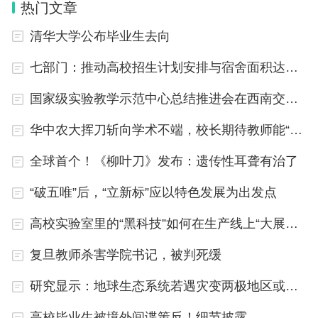
业、大企业滥用市场优势地位，妨碍民营企业、中小
热门文章
企业等其他经营主体公平参与市场竞争。
清华大学公布毕业生去向
4.限制经营和指定交易。有关地方和单位违法设
七部门：推动高校招生计划安排与宿舍面积达标挂钩
置特许经营权或未经公平竞争授予经营者特许经营
国家级实验教学示范中心总结推进会在西南交大举行
权，限定经营、购买、使用特定经营者提供的商品和
华中农大挥刀斩向学术不端，校长期待教师能“真做学问，做真学问”
服务。
全球首个！《柳叶刀》发布：遗传性耳聋有治了
三是影响政务服务和行政效能方面的问题线索。
“破五唯”后，“立新标”应以特色发展为出发点
1.政务服务不便利。有关地方和单位政务服务场
高校实验室里的“黑科技”如何在生产线上“大展身手”
所设立不集中、窗口设置不合理，政务移动应用程序
数量多、重复注册等，强制要求线上预约或在线提交
复旦教师杀害学院书记，被判死缓
材料；政务服务热线接办效率不高，投诉建议机制不
研究显示：地球生态系统若遇灾变两极地区或先崩溃
完善，未认真落实“高效办成一件事”重点事项和要
高校毕业生被境外间谍策反！细节披露