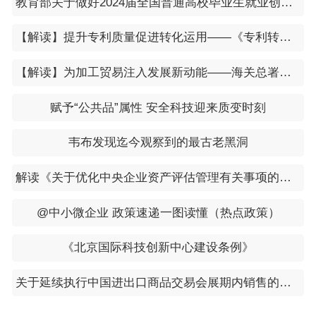
教育部关于做好2024届全国普通高校毕业生就业创业工作的通知（​教就业〔2023〕4号）
【解读】提升专利质量促进转化运用——《专利转化运用专项行动方案（2023－2025年）》看点解析
【解读】为加工贸易注入发展新动能——海关总署详解推动加工贸易持续高质量发展16条改革措施
赋予“公共品”属性 安全科技迎来质变时刻
韦布发现迄今观察到的最古老黑洞
解读《关于优化中央企业资产评估管理有关事项的通知》
@中小微企业 政策速递一图读懂（热点政策）
《北京国际科技创新中心建设条例》
关于延续执行中国进出口商品交易会展期内销售的进口展品税收优惠政策的通知（财关税〔2024〕10号）