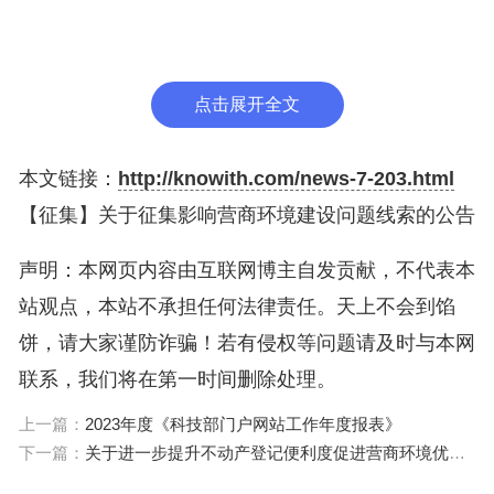
二是妨碍市场公平竞争方面的问题线索。
1.滥用行政权力排除、限制竞争。有关地方和单
点击展开全文
位以行政命令、行政授权、行政指导等方式或通过行
业协会商会，强制、组织、引导经营者达成垄断协
本文链接：
http://knowith.com/news-7-203.html
议、滥用市场支配地位或实施其他排除、限制竞争行
【征集】关于征集影响营商环境建设问题线索的公告
为。
声明：本网页内容由互联网博主自发贡献，不代表本
2.实行地方保护。有关地方和单位对外地和进口
站观点，本站不承担任何法律责任。天上不会到馅
商品、服务采取歧视性措施，实施地方保护的各类优
饼，请大家谨防诈骗！若有侵权等问题请及时与本网
惠政策，对外地经营者在本地的投资或设立的分支机
联系，我们将在第一时间删除处理。
构实行歧视性待遇。
上一篇：
2023年度《科技部门户网站工作年度报表》
下一篇：
关于进一步提升不动产登记便利度促进营商环境优化的通知（自然资发〔2024〕9号）
3.利用优势地位开展不正当竞争。有关国有企