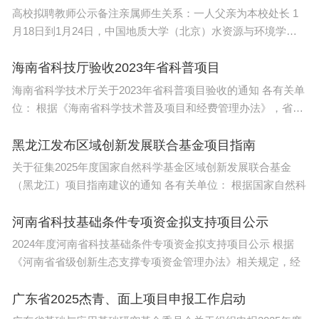
押冻结财产，随意限制民营企业家自由，影响民营企
高校拟聘教师公示备注亲属师生关系：一人父亲为本校处长 1
月18日到1月24日，中国地质大学（北京）水资源与环境学院
业合法生产经营。
就8名2024
海南省科技厅验收2023年省科普项目
3.行业协会商会乱收费。有关协会、商会强制入
海南省科学技术厅关于2023年省科普项目验收的通知 各有关单
会并收费，或依托行政影响收费，或通过评比达标表
位： 根据《海南省科学技术普及项目和经费管理办法》，省科
彰、职业资格认定违规收费等。
技厅
黑龙江发布区域创新发展联合基金项目指南
4.中介服务机构乱收费。从事检验、检测、评
关于征集2025年度国家自然科学基金区域创新发展联合基金
估、认证、鉴定、公证等业务的中介机构，垄断经
（黑龙江）项目指南建议的通知 各有关单位： 根据国家自然科
营、强制服务、不合理收费等。
河南省科技基础条件专项资金拟支持项目公示
5.知识产权保护不到位。有关地方和单位未落实
2024年度河南省科技基础条件专项资金拟支持项目公示 根据
知识产权侵权惩罚性赔偿制度、知识产权侵权和行政
《河南省省级创新生态支撑专项资金管理办法》相关规定，经
非诉执行快速处理机制，对经营主体申请商标审查缓
广东省2025杰青、面上项目申报工作启动
慢等。