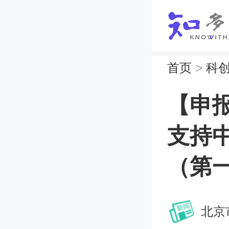
首页
>
科
【申报
支持
（第
北京