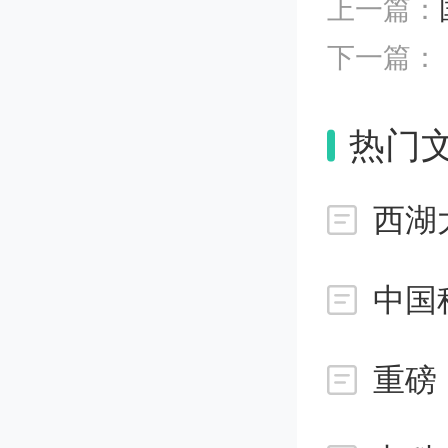
台”或“
上一篇：
下一篇：
方
热门
具备“
产品作
西湖
赋能、
中国
转化、
重磅
审计、