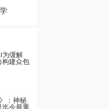
学
对获评的
群进行一次
2023年
件3）。
在“创客北
奖项目给予