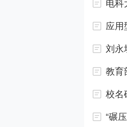
购买使
中小企
应用
请兑付
刘永
中小微
新”中小
教育
专精特新
校名
合同补
（具体