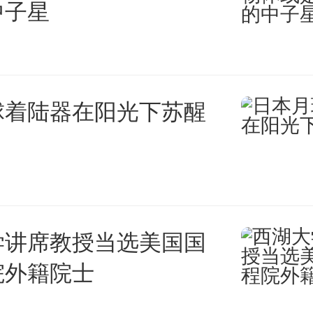
金奖励。具体奖励标准另行发布
中子星
二）改善中小企业融资环境
球着陆器在阳光下苏醒
向5中小企业“首次贷款”补贴。
中心登记的、2024年1月1日-20
日签订贷款合同并放款的北京市
学讲席教授当选美国国
贷款”业务，给予100bp的贴息
院外籍院士
补贴期限原则上不超过1年，逾期