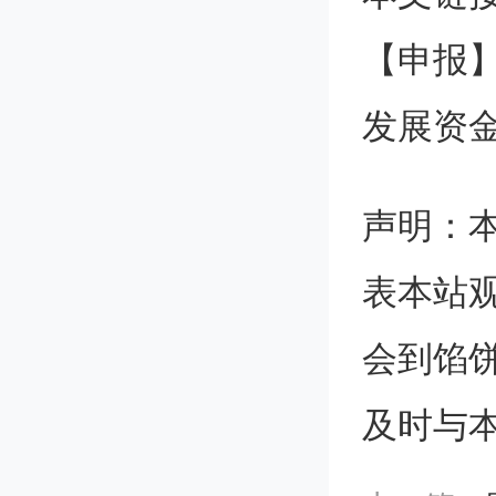
方
【申报】
北京市
发展资
示范平
声明：
23年
表本站
服务绩
会到馅
参加评
及时与
效评价