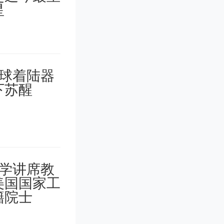
。
对在北京市
24年12
中小微企
或担保费用
或展期不