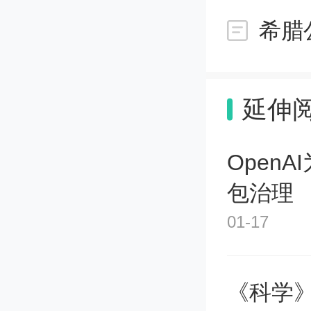
希腊
方
2023
延伸
性奖励，
Open
度国家
包治理
01-17
方
京202
《科学