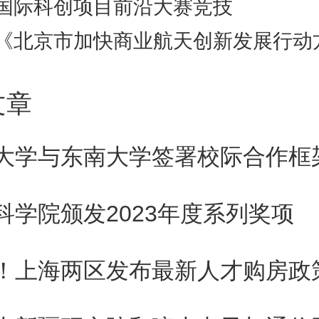
示范基地”称号。(具体详见附件1)
国际科创项目前沿大赛竞技
《北京市加快商业航天创新发展行动方案（2024-2
向2 中小企业服务券补贴。公开
文章
企业需求大、综合评价好、市场销
为服务券配券产品。征集范围包
大学与东南大学签署校际合作框
上云用云、人才与培训、科技创
科学院颁发2023年度系列奖项
工业设计、信息化开发、上市培
！上海两区发布最新人才购房政
市场开拓、法律咨询等领域。对