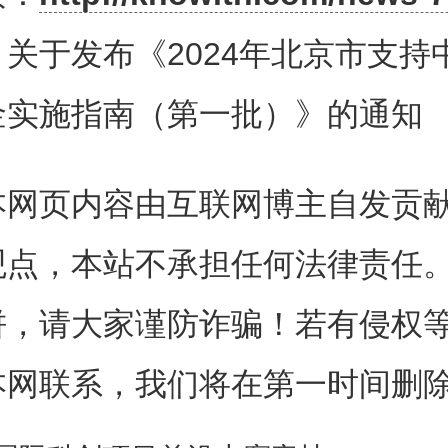
向1 中小企业服务体系绩效评价
关于发布《2024年北京市支持
经济和信息化局认定的中小企业
金实施指南（第一批）》的通知
台和小型微型企业创业创新示范基
本网页内容由互联网博主自发贡
度服务绩效评价结果较好的，分级
观点，本站不承担任何法律责任
效资金奖励。绩效评价不合格的
饼，请大家谨防诈骗！若有侵权
价、未达到评价标准中基础门槛
本网联系，我们将在第一时间删
得分不足80分的，撤销已授予的