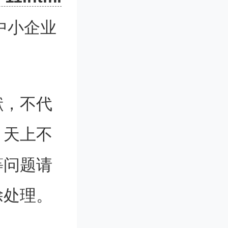
奖励。经
中小企业
公共服务
地，20
献，不代
分档给予
。天上不
，包括未
等问题请
条件或绩
除处理。
“示范平