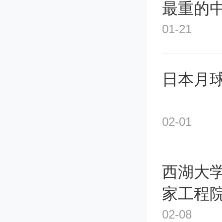
一定资
最重的
01-21
（
日本月
方
02-01
贷款服务
月31
西湖大
业“首次
家工程
补助，
02-08