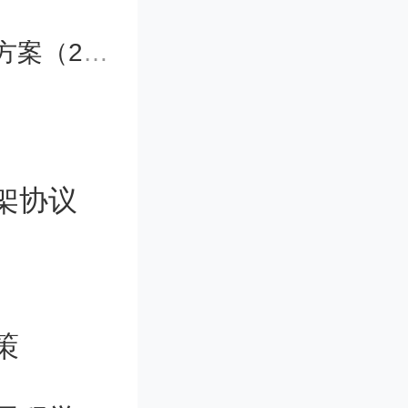
028年）》
征集遴选
量高”的
括数字化
架协议
新、成果
育、财税
策
中小企业