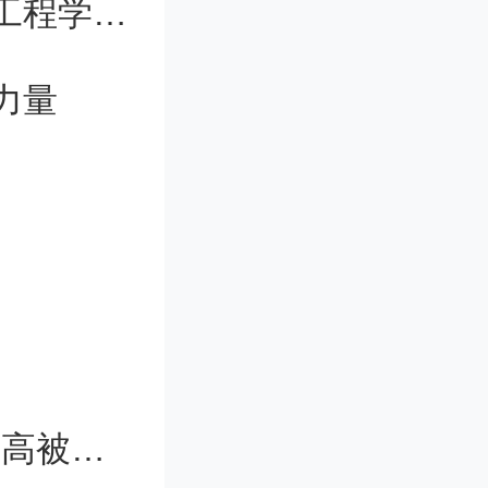
，以降低
电科大新疆研究院和喀大电子与通信工程学院揭牌筹建
务机构申
力量
京市普通
“专精特
地区国家级
万元。单笔
30%。
“碾压”斯坦福？这所高校3年发了95篇高被引数学论文