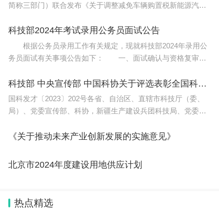
简称三部门）联合发布《关于调整减免车辆购置税新能源汽车
产品技术要求的公告》（工业和信息化部 财政部 税务总局公告
2023年第32号，以
科技部2024年考试录用公务员面试公告
根据公务员录用工作有关规定，现就科技部2024年录用公
务员面试有关事项公告如下： 一、面试确认与资格复审
请进入面试的考生（名单见附件1）于2024年1月22日
12:00前确认是否参加面试，确认方式
科技部 中央宣传部 中国科协关于评选表彰全国科普工作先进集体和先进工作者的通知
国科发才〔2023〕202号各省、自治区、直辖市科技厅（委、
局）、党委宣传部、科协，新疆生产建设兵团科技局、党委宣
传部、科协，全国科普工作联席会议成员单位办公厅（办公
室、综合局）： 近年来，广大科普工
《关于推动未来产业创新发展的实施意见》
北京市2024年度建设用地供应计划
热点精选