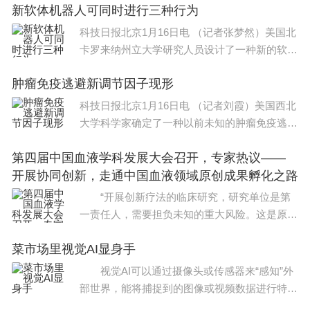
新软体机器人可同时进行三种行为
科技日报北京1月16日电 （记者张梦然）美国北
卡罗来纳州立大学研究人员设计了一种新的软体
机器人。它可同时进行3种行为
肿瘤免疫逃避新调节因子现形
科技日报北京1月16日电 （记者刘霞）美国西北
大学科学家确定了一种以前未知的肿瘤免疫逃避
调节因子ATXN3基因。研究显示
第四届中国血液学科发展大会召开，专家热议——
开展协同创新，走通中国血液领域原创成果孵化之路
“开展创新疗法的临床研究，研究单位是第
一责任人，需要担负未知的重大风险。这是原创
成果孵化过程中，存在的诸多困难之一。”日
菜市场里视觉AI显身手
前，第四届中国血液学科发展大会召开，中国医
学科学院
视觉AI可以通过摄像头或传感器来“感知”外
部世界，能将捕捉到的图像或视频数据进行特征
提取和分析，最后通过机器深度学习来区分不同