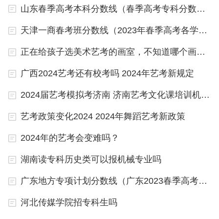
成绩单等。同时，学生还可能需要满足相关专业的特
山东春季高考本科分数线（春季高考专科分数线）
殊要求，如具备一定的物理或数学基础。
天津一商春考班分数线（2023年春季高考各学校录取分数线）
正在给孩子选美术艺考的画室，不知道哪个画室可以信赖？
惠州卫生职业技术学院春季高考分数线？
广西2024艺考还有校考吗 2024年艺考新规定
惠州卫生职业技术学院春季高考分数多少～～这个不好说明，
2024届艺考模拟考济南 济南艺考文化课培训机构哪家好
每年的每所学校春季高考分数线这要根据考试结束后划分分
数，你可以关注一下该学校的官网或者实地考察；最后，建议
你现在好好复习、调整心态迎接高考。所以，我建议你找一个
艺考政策变化2024 2024年舞蹈艺考新政策
好点的专业，再选择学校，你可以综合考虑以下几个方面去着
手选择学校：
一、首先必须是正规化的学校，知名度高的学校办学实力强，
2024年的艺考会变难吗？
有实力更有保障。
二、教学设备。而各行业是一个专业性非常强的行业，各行业
的技术革新也非常快，所以，设备是否专业，设备是否先进等
湖南读专科历史类可以报机械专业吗
等都在我们的考察范围之内。
三、实训课程。有的专业重在实训，考验动手能力，基础知识
学好的同时，精进实操更是十分重要，实训课程决定了一所学
广东地方专项计划分数线（广东2023春季高考补录分数线）
校的教学质量。实训课程的比例要比理论课程高，只有将理论
实训结合，学习效果才能构建最大化。
四、看管理学校的好与坏，除了看否能教给技术以外，还要考
河北传媒学院招专科生吗
虑到能否提高个人素养，只有不具备了较好的个人素养和高超
的技术后，在社会的工作中才会有长远的发展。