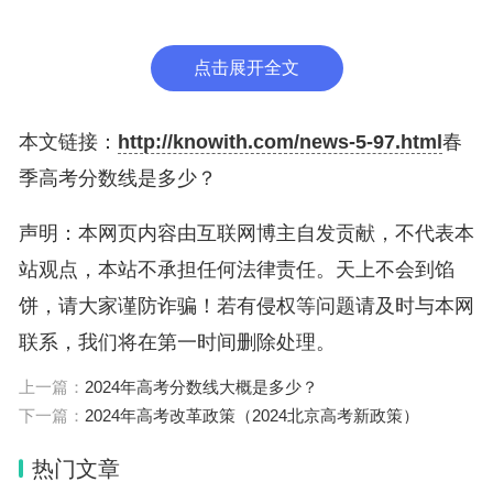
2、入学考试：学校可能会要求申请者参加统一的入
点击展开全文
学考试。入学考试的科目和形式可能因不同专业而有
所变化，一般包括数学、语文、英语等科目。
本文链接：
http://knowith.com/news-5-97.html
春
3、性别要求：山东电力高等专科学校通常对男女都
季高考分数线是多少？
开放，但部分专业可能会有性别限制，例如电力工程
声明：本网页内容由互联网博主自发贡献，不代表本
类专业可能更倾向于男生。
站观点，本站不承担任何法律责任。天上不会到馅
4、年龄要求：一般情况下，申请者年龄应符合相关
饼，请大家谨防诈骗！若有侵权等问题请及时与本网
政策规定。具体年龄要求可以参考学校招生简章或相
联系，我们将在第一时间删除处理。
关招生信息。
上一篇：
2024年高考分数线大概是多少？
下一篇：
2024年高考改革政策（2024北京高考新政策）
5、其他要求：申请者可能需要提供完整的申请材
料，如申请表、个人简历、身份证明、户口本、学业
热门文章