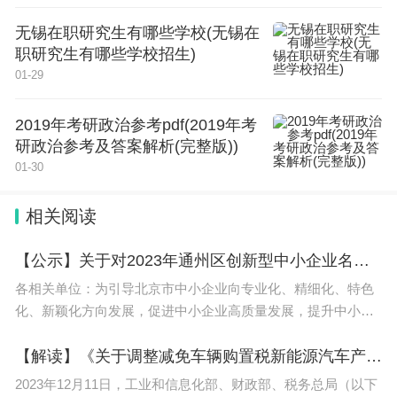
截至2021年10月，学校占地441亩，建筑面积13.85
无锡在职研究生有哪些学校(无锡在
万平方米。有各类全日制学生13000多人，在职在编
职研究生有哪些学校招生)
01-29
教职工333人，设有19个医药类专业。
2019年考研政治参考pdf(2019年考
半个多世纪以来，学校培养毕业生6万多人，被誉为
研政治参考及答案解析(完整版))
惠州乃至东江流域医药卫生服务人才的“摇篮”。近年
01-30
来，学校先后获批为国家级重点中等职业学校、全国
技能型紧缺人才（护理专业）培养培训工程学校、中
相关阅读
央财政支持的护理专业实训基地，近年来获省“文明
【公示】关于对2023年通州区创新型中小企业名单（第十二批）进行公示的通知
校园”、“书香校园”等40多项荣誉称号，2006年至201
各相关单位：为引导北京市中小企业向专业化、精细化、特色
0年，连续五年被省社科院评为“省中职竞争力10强单
化、新颖化方向发展，促进中小企业高质量发展，提升中小企
位”。
业创新能力和专业化水平，根据工业和信息化部《优质中小企
业梯度培育管理暂行
【解读】《关于调整减免车辆购置税新能源汽车产品技术要求的公告》解读
以上就是春季高考分数线是多少？全部内容了，了解更多相关
信息，关注。
2023年12月11日，工业和信息化部、财政部、税务总局（以下