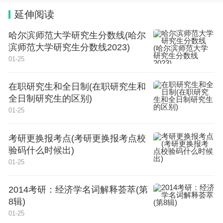
五、就业保障就业方面，就业学子就业有何保障，有无长期靠
谱的知名合作企业合作，对创业学子来说，创业帮扶是否完
延伸阅读
善，都需要仔细考量。
首先看学校品牌，大品牌，有规模，一般教学质量都很好。二
看学校实训，学技术主要还是要上手去操作，一学期下来练车
哈尔滨师范大学研究生分数线(哈尔
都度摸不到还怎么学，还要看实训占比正常课时。三看师资力
滨师范大学研究生分数线2023)
量，老师水平很大程度让你少走弯路。四看服务，好的学校是
内有就业服务的，你毕业，学校会容推荐就业，你创业，学校
01-25
会有创业指导。建议去学校现场感受一下。
最后，兴趣是最好的教师，选择好专业后，再选择学校，这样
才不错。
在职研究生和全日制(在职研究生和
全日制研究生的区别)
01-25
惠州卫生职业技术学院春季高考录取分数
线
考研更换报考点(考研更换报考点校
验码什么时候出)
惠州卫生职业技术学院春季高考录取分数线在310分
01-25
左右，不同专业专业的录取分数线也大不相同。
2014考研：经济学名词解释荟萃(第
惠州卫生职业技术学院设立于2012年，前身是始建
8辑)
于1958年的国家重点中专学校——惠州卫生学校。
01-25