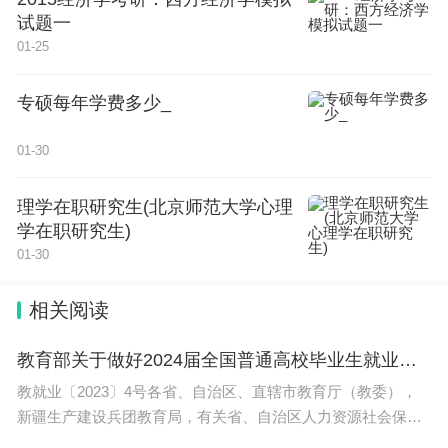
试题一
2022年春季高考录取分数线
01-25
山东省2022年春季高考38个科目的本科录取分数线
专硕每年学费多少_
分别为：农作物生产类541分，林果蔬菜生产类494
分，畜牧养殖类258分，采矿技术类389分，工程算
01-30
量类248分，工程测量类450分，施工技术类412分，
理学在职研究生(北京师范大学心理
网站建设类508分，影像处理类479分，网络搭建类3
学在职研究生)
09分，电工技术类485分，电子技术类310分，机电
01-30
技术类459分，汽车维修技术类276分。
相关阅读
机械制造技术类512分，机械维修技术类556分，化
学分析检验类556分，化工生产技术类406分，中药
教育部关于做好2024届全国普通高校毕业生就业创业工作的通知（​教就业〔2023〕4号）
实践类272分，药学实践类304分，服装电脑款式设
教就业〔2023〕4号各省、自治区、直辖市教育厅（教委），
新疆生产建设兵团教育局，有关省、自治区人力资源社会保障
计类503分，服装手工制版与缝制类488分，护理操
厅，部属各高等学校、部省合建各高等学校：高校毕业生是国