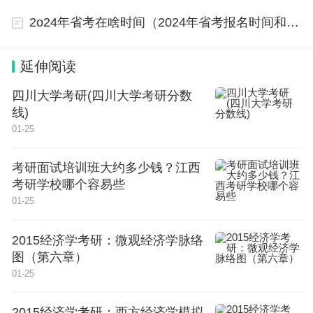
一、文科类：
2o24年省考在啥时间（2024年省考报名时间和考试时间）
1、普通本科：江苏省本科提前批最低分数线为515分，安徽省
本科提前批最低分数线为430分，本科录取最低分数线为410
分；
2、自学考试：本科录取最低分数线为375分。
延伸阅读
二、理科类：
1、普通本科：江苏省本科提前批最低分数线为535分，安徽省
四川大学考研(四川大学考研分数
本科提前批最低分数线为455分，本科录取最低分数线为435
分；
线)
2、自学考试：本科录取最低分数线为400分。
01-25
三、特殊政策：
1、安徽省当年普通本科提前批收生，最低录取线为安徽省本科
提前批录取线；
考研面试培训班大约多少钱？江西
2、安徽省当年文科普通本科提前批收生，最低录取线为江苏省
本科提前批录取线；
考研学校哪个容易些
3、安徽省当年理科普通本科提前批收生，最低录取线为江苏省
01-25
本科提前批录取线。
最后，提醒大家：
1、各省份及学校的最低录取分数线可能会根据不同情况有所变
2015经济学考研：微观经济学脉络
化，请考生务必关注学校及招生办公室的最新公告，以获取最
新消息；
图（第六章）
2、请考生按照学校规定的时间，及时参加学校的录取环节，以
01-25
确保自己的申请顺利通过。
2015经济学考研：西方经济学模拟