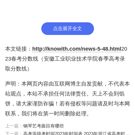
有意向填报春招志愿的考生，可参考春考成绩分布表
中的“累计人数”信息和往年各校春招专业自主测试资
点击展开全文
格线汇总表中的“资格线对应位次”等信息，进行春季
招生志愿填报酝酿。
本文链接：
http://knowith.com/news-5-48.html
20
2月13日、14日可填报志愿
23春考分数线（安徽工业职业技术学院春季高考录
取分数线）
考生的春考成绩总分（含政策性加分）必须达到202
3年上海市普通高校春季考试招生志愿填报最低成绩
声明：本网页内容由互联网博主自发贡献，不代表本
控制线（其中应届高三考生还须取得思想政治、历
站观点，本站不承担任何法律责任。天上不会到馅
史、地理、物理、
饼，请大家谨防诈骗！若有侵权等问题请及时与本网
联系，我们将在第一时间删除处理。
化学、生物学/生命科学、信息技术/信息科技7门科
目高中学业水平合格性考试的合格成绩）才具备填报
上一篇：
钢琴艺考曲目有哪些
下一篇：
高考等级考时间2023年时间表 2023年浙江省高考时间表