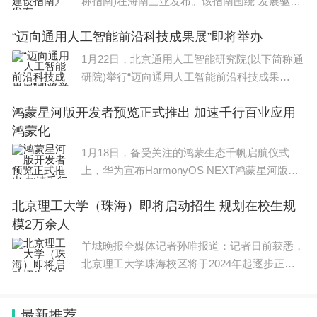
称指南)在海南三亚发布。该指南围绕“发展驱
动”的安全范式，从理念认知、范式重建、量化
“迈向通用人工智能前沿科技成果展”即将举办
评估、关键模块以及实践案例等方面，为企业构
建数
1月22日，北京通用人工智能研究院(以下简称通
研院)举行“迈向通用人工智能前沿科技成果
展”(以下简称成果展)媒体沟通会。媒体沟通会
鸿蒙星河版开发者预览正式推出 加速千行百业应用
上，通研院相关负责人表示，成果展将于1月28
鸿蒙化
日在中
1月18日，备受关注的鸿蒙生态千帆启航仪式
上，华为宣布HarmonyOS NEXT鸿蒙星河版开
发者预览面向开发者开放申请，这意味着鸿蒙生
北京理工大学（珠海）即将启动招生 规划在校生规
态进入第二阶段，将加速千行百业的应用鸿蒙
模2万余人
化。华为常务董事、终端BG
羊城晚报全媒体记者孙唯报道：记者日前获悉，
北京理工大学珠海校区将于2024年起逐步正式
开启本硕博招生，招生简章也将适时发布。未
来，北京理工大学（珠海）将坚持服务科教兴
最新推荐
国、粤港澳大湾区建设等国家战