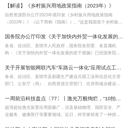
作技术类516分，医学基本技能类463分。
家宝贵的人才资源。为深
【解读】《乡村振兴用地政策指南（2023年）》
自然资源部办公厅2023年底印发《乡村振兴用地政策指南
康复技术类217分，会计电算化类515分，会计手工
（2023年）》（以下简称《指南》）。“这是我国首个乡村振兴
操作类517分，商品销售技巧类508分，电子商务类4
用地政策指南，也是第一个针对乡村振兴用地政策的‘工具
76分，国际商务类523分，物流技术类423分，中餐
包’。”自然资
国务院办公厅印发《关于加快内外贸一体化发展的若干措施》的通知
加工类390分，西餐烹饪类401分，饭店服务与管理
各省、自治区、直辖市人民政府，国务院各部委、各直属机
构：《关于加快内外贸一体化发展的若干措施》已经国务院同
类540分，中文导游类509分，公关文秘类479分，学
意，现印发给你们，请认真贯彻执行。国务院办公厅2023年12
前教育类487分，小学教育类405分。
月7日（本文有删减）关于
关于开展智能网联汽车“车路云一体化”应用试点工作的通知（工信部联通装〔2023〕268号）
以上就是2023春考分数线（安徽工业职业技术学院春季高考录
各省、自治区、直辖市及新疆生产建设兵团工业和信息化主管
取分数线）全部内容了，了解更多相关信息，关注。
部门、公安厅（局）、自然资源主管部门、住房和城乡建设厅
（局、委）、交通运输厅（局、委）：为贯彻落实《新能源汽
车产业发展规划（2021-2035
一周前沿科技盘点〔77〕丨激光万般绚烂，“10拍瓦上限”突破；绝美的大质量原恒星团，并非朝夕“养成”
超强超短激光装置应用面极广，涉及基础物理、国防安全、产
业服务、健康医疗等重要领域。近日，科学家研发了一种拼接
钛宝石啁啾脉冲放大技术，突破钛宝石超强超短激光“10拍瓦上