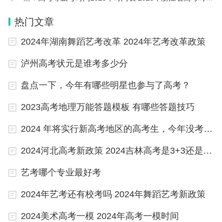
春季招生志愿的资格。
热门文章
春季招生志愿填报安排于2023年2月13日9:00~21:0
2024年湖南舞蹈艺考改革 2024年艺考改革政策
0、2月14日9:00~16:00在上海市教育考试院“上海招
考热线”网站（www.shmeea.edu.cn）上进行。
泸州高考状元是谁考多少分
符合条件的考生可以利用假期时间，结合各招生院校
盘点一下，今年有哪些明星也参与了高考？
的招生章程，规划自己想要填报的院校及专业，特别
2023高考地理万能答题模板 有哪些答题技巧
要注意相关专业设置的男女比例、身体条件等要求，
2024 年将实行新高考地区的高考生，今年没考好还建议复读吗？
确保自己符合条件才能填报。
2024河北高考新政策 2024吉林高考是3+3还是3+1+2模式？
艺考哪个专业最好考
安徽工业职业技术学院春季高考录取分数
2024年艺考还有校考吗 2024年舞蹈艺考新政策
线
2024美术高考一模 2024年高考一模时间
安徽工业职业技术学院2020年春季高考录取分数线要求如下：