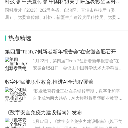
限”。每每仰望夜空，我们所看到的闪耀星光主要
科技部 中央宣传部 中国科协关于评选表彰全国科普工作先进集体和先进工作者的通知
国科发才〔2023〕202号各省、自治区、直辖市科技厅（委、
局）、党委宣传部、科协，新疆生产建设兵团科技局、党委宣
传部、科协，全国科普工作联席会议成员单位办公厅（办公
室、综合局）： 近年来，广大科普工
热点精选
第四届“Tech,7创新者新年报告会”在安徽合肥召开
1月22日，第四届“Tech 7创新者新年报告会”在
安徽合肥召开。会议由中国科学技术大学科技战
略前沿研究中心、合肥市科学技术局等多家单位
数字化赋能职业教育,推进AI全流程覆盖
指导，合肥市瑶海区科学技术局等单位主办，以
&l
“职业教育行业正处在关键转型期，数字化和平
台化成为两大趋势，AI大模型将重塑职业教育，
综合性教育平台将迎来高增长期。”近日举办的
《数字安全免疫力建设指南》发布
知乎“2024知乎教育大会”上，知乎高级
1月17日，《数字安全免疫力建设指南》(以下简