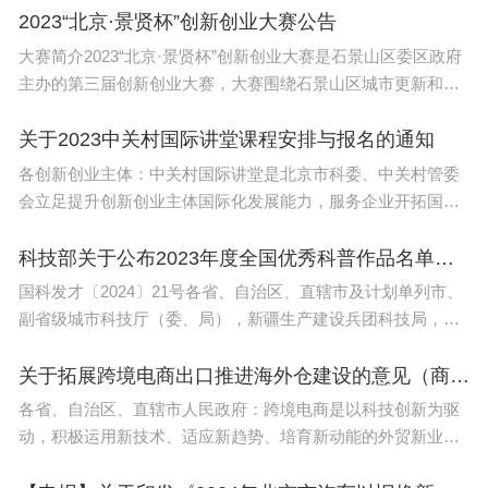
（试行）》已经中央科技委
2023“北京·景贤杯”创新创业大赛公告
兴趣和职业规划选择相应的考试形式，不断提升自己
大赛简介2023“北京·景贤杯”创新创业大赛是石景山区委区政府
的专业素质和综合能力。
主办的第三届创新创业大赛，大赛围绕石景山区城市更新和产
业转型两大战略，聚焦现代金融、科技服务、数字创意、新一
5、国考和省考的报名条件和招录范围也有所不同。
代信
关于2023中关村国际讲堂课程安排与报名的通知
国考的招录范围比较广泛，一般不限制户籍和地域，
各创新创业主体：中关村国际讲堂是北京市科委、中关村管委
面向全国范围内的考生开放；而省考的招录范围则相
会立足提升创新创业主体国际化发展能力，服务企业开拓国际
对较小，一般只面向本省范围内的考生开放，而且对
市场、扩大创新成果全球应用、增强机构国际创新交流合作的
重要工作安排。
科技部关于公布2023年度全国优秀科普作品名单的通知
于考生的学历、专业、户籍等条件有一定的限制。
国科发才〔2024〕21号各省、自治区、直辖市及计划单列市、
副省级城市科技厅（委、局），新疆生产建设兵团科技局，全
省考几号考试2024
国科普工作联席会议成员单位： 2023年度全国优秀科普作
2024年公务员省考的考试时间是在3-4月份，报名时
品推荐活动得到了各地方各部门
关于拓展跨境电商出口推进海外仓建设的意见（商贸发[2024]125号）
间是在2-3月份。
各省、自治区、直辖市人民政府：跨境电商是以科技创新为驱
动，积极运用新技术、适应新趋势、培育新动能的外贸新业态
公务员考试基本形式：
新模式，与海外仓等新型外贸基础设施协同联动，能够减少中