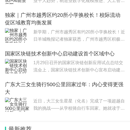
业十大趋势，制造业数字化规模推进、人工智能
各个地方的考试科目都是地方自定的，一般都有笔试
(AI)大模型能力持续跃升、5G增强技术迭代演进
独家｜广州市越秀区约20所小学换校长！校际流动
等位列其中。中国信息通信研究院副院长王志勤
和面试。笔试科目各有不同，北京、山东、浙江、上
促区域教育均衡发展
认为，网络与AI
海和广东等省的笔试科目为《行政职业能力测验》和
新学期，广州市越秀区有约20所小学换校长！近
《申论》。要报地方公务员考试的同学要注意查阅当
日羊城晚报记者独家获悉，广州市越秀区积极推
地政府公布的招考简章，以便有针对性地进行复习。
行“建立中小学校党组织领导的校长负责制”，同
国家区块链技术创新中心启动建设首个区域中心
时为促进区域均衡发展，迎来新一轮的校长大换
考试成绩评定及录用机关：
岗。据了解，中小学校
1月29日召开的国家区块链创新应用试点总结交
流会上，国家区块链技术创新中心宣布启动建设
1、成绩评定
重庆中心(以下简称重庆中心)。这是国家区块链
广东大三女生骑行500公里回家过年：内心变得更强
技术创新中心布局的首个区域创新中心，将加速
笔试成绩按照行政职业能力测验、申论、专业科目笔
大
区块链关键技
试成绩分别占25%、25%、50%的比例合成；公安机
近日，大三女生星星（化名）完成了一项超越自
关人民警察职位，笔试成绩按照行政职业能力测验、
我的挑战——从学校骑自行车回家。她就读于广
东省广州城市理工学院，家住广东潮州市区，全
申论、专业科目笔试成绩分别占40%、30%、30%的
程503.4公里。戴上头盔，扎两条麻花辫，身穿
比例合成；其他职位，笔试成绩按照各占50%的比例
最新推荐
速干衣加运动裤，带上换洗衣