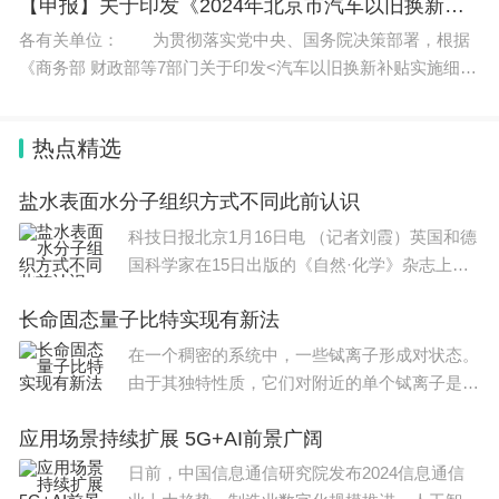
间环节、直达消费者
【申报】关于印发《2024年北京市汽车以旧换新补贴实施细则》的通知
国家公务员考试是指：中央、国家机关以及中央国家
各有关单位： 为贯彻落实党中央、国务院决策部署，根据
行政机关派驻机构、垂直管理系统所属机构录用机关
《商务部 财政部等7部门关于印发<汽车以旧换新补贴实施细则
>的通知》（商消费函〔2024〕75号）要求，实施汽车报废更
工作人员和国家公务员的考试。地方的公务员考试是
新补贴政策，特制订《20
指：地方各级机关，社团等为招录机关工作人员和国
热点精选
家公务员而组织进行的各级地方性考试。
盐水表面水分子组织方式不同此前认识
中央和地方考试单独进行，不存在从属关系，考生根
科技日报北京1月16日电 （记者刘霞）英国和德
国科学家在15日出版的《自然·化学》杂志上发
据自己要报考的政府机关部门选择要参加的考试，也
表论文指出，盐水表面水分子
可同时报考，相互之间不受影响。中央公务员考试和
长命固态量子比特实现有新法
地方考试性质一样，都属于招录考试，考生填报相应
在一个稠密的系统中，一些铽离子形成对状态。
的职位进行考试，一旦被录取便成为该职位的工作人
由于其独特性质，它们对附近的单个铽离子是视
而不见的，这将导致它们丢失量子信息。在不受
员。
应用场景持续扩展 5G+AI前景广阔
混乱环境影响的情况下，它们可以充当量子比
特，具有令人惊讶的
考试方式：
日前，中国信息通信研究院发布2024信息通信