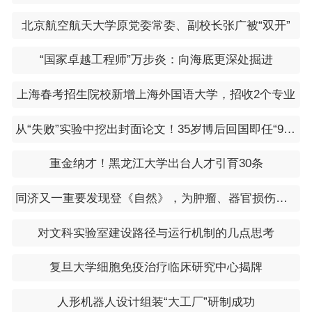
案工作。
北京航空航天大学原党委常委、副校长张广被“双开”
以上就是小编给大家带来的2o24年省考在啥时间（2024年省考
报名时间和考试时间），希望能对大家有所帮助。
“国家卓越工程师”万步炎：向海底更深处掘进
上海春考招生院校新增上海外国语大学，招收2个专业
从“失败”实验中挖出封面论文！35岁博后回国即任“985”教授
重金纳才！黑龙江大学出台人才引育30条
同济又一重要发现登《自然》，为肿瘤、器官损伤等疾病治疗带来新思路
对文科实验室建设路径与运行机制的几点思考
复旦大学细胞免疫治疗临床研究中心揭牌
人形机器人设计组装“大工厂”研制成功