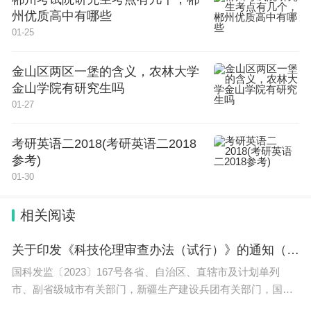
州优质高中有哪些
2、国考的时间一般安排在每年的11月底或12月初，
01-25
考试科目包括行政职业能力测验和申论，主要考察考
金山区两区一堡的含义，农林大学
生对于国家政策的理解、分析、判断和执行能力，以
金山学院有研究生吗
及对于行政工作的理解和管理能力。
01-27
3、省考，又称地方公务员考试，是由各省级行政区
考研英语二2018(考研英语二2018
组织的人事考试，主要面向本省范围内的公务员选拔
参考)
和招聘，考试时间一般安排在每年的4月份左右。省
01-30
考的考试科目和国考基本相同，但是难度和侧重点会
相关阅读
略有不同，更加强调本省的政策和文化特点。
关于印发《科技伦理审查办法（试行）》的通知（国科发监〔2023〕167号）
4、国考和省考都是公务员考试的重要形式，其目的
国科发监〔2023〕167号各省、自治区、直辖市及计划单列
都是为了选拔优秀的专业人才，为国家和地方的经济
市、副省级城市有关部门，新疆生产建设兵团有关部门，国务
社会发展提供坚实的人才保障。考生可以根据自己的
院各有关部门、直属机构，各有关单位：《科技伦理审查办法