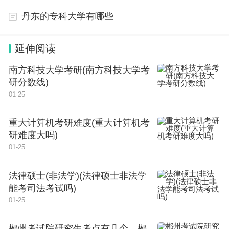
底或者12月初，2023年10月开始报名。
丹东的专科大学有哪些
1、2024年国考报名时间为2023年10月，笔试时间
为2023年11月，上午9：00-11：00考行政职业能力
延伸阅读
测验，下午14：00-17：00考申论。
南方科技大学考研(南方科技大学考
研分数线)
2、2024年省考报名时间为2024年1月，笔试时间公
01-25
共科目为2024年4月，上午9：00-11：00考行政职业
重大计算机考研难度(重大计算机考
能力测验，下午14：00-17：00考申论。
研难度大吗)
01-25
国考和省考的概念
1、国考，全称中央机关及其直属机构考试录用公务
法律硕士(非法学)(法律硕士非法学
能考司法考试吗)
员，是由中共中央组织部、人力资源和社会保障部、
01-25
国家公务员局组织实施的公务员考试，是面向全国的
公务员考试。
郴州考试院研究生考点有几个，郴