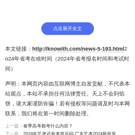
笔试时间：公共科目笔试时间为2024年4月。
上午9：00-11：00 行政职业能力测验;下午14：00-1
点击展开全文
7：00申论。
本文链接：
http://knowith.com/news-5-193.html
2
考公务员的要求和条件
o24年省考在啥时间（2024年省考报名时间和考试时
公务员报考条件：
间）
(一)具有中华人民共和国国籍。
声明：本网页内容由互联网博主自发贡献，不代表本
站观点，本站不承担任何法律责任。天上不会到馅
(二)18周岁以上、35周岁以下，应届毕业硕士研究生
饼，请大家谨防诈骗！若有侵权等问题请及时与本网
和博士研究生(非在职)年龄可放宽到40周岁以下。
联系，我们将在第一时间删除处理。
(三)拥护中华人民共和国宪法。
上一篇：
春季高考都考什么内容？
下一篇：
2024年艺考还有考声乐吗 广东艺考2024新政策