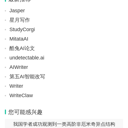
合成。
Jasper
星月写作
个非通用语职位，笔试成绩按照行政职业能力测验、
StudyCorgi
申论、外语水平测试成绩（考试成绩均按百分制折
MitataAI
算，下同）分别占25%、25%、50%的比例合成。其
酷兔AI论文
中，未组织专业能力测试的，综合成绩按照笔试、面
undetectable.ai
试成绩各占50%的比例合成。
AIWriter
2、录用机关
第五AI智能改写
Writer
国务院人事部门是国家公务员录用的主管机关，负责
WriteClaw
全国国家公务员录用的综合管理工作，包括：拟定国
家公务员录用法规；制定有关的具体政策；指导与监
您可能感兴趣
督地方国家行政机关国家公务员录用的管理工作；负
我国学者成功观测到一类高阶非厄米奇异点结构
责组织国务院各工作部门录用国家公务员的考试和备