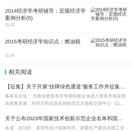
3、常熟理工学院、江苏、苏州、本科、公办
2014经济学考研辅导：宏观经济学
案例分析(5)
4、苏州城市学院、江苏、苏州、本科、公办
01-25
5、苏州大学应用技术学院、江苏、苏州、本科、民
2015考研经济学知识点：燃油税
办
01-25
6、苏州科技大学天平学院、江苏、苏州、本科、民
相关阅读
办
【征集】关于开展“挂牌绿色通道”服务工作并征集首批挂牌绿色通道服务企业的通知
7、江苏科技大学苏州理工学院、江苏、苏州、本
各有关企业： 为推动更多本市专精特新企业进入资本市场实现
科、民办
高质量发展，市经济和信息化局指导北京股权交易中心（以下
简称北股交），利用全国股转系统“绿色通道审核机制”制度优
8、西交利物浦大学、江苏、苏州、本科、中外合作
势，依托北京
关于公布2023年国家技术创新示范企业名单和国家技术创新示范企业复核评价结果的通知（工信部科函〔2024〕7号）
办学
各省、自治区、直辖市及计划单列市、新疆生产建设兵团工业