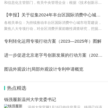
苏州专科学校名单（17所）
和信息化主管部门，有关中央管理企业：根据《技术创新示范
企业认定管理办法（试行）》（工信部联科〔2010〕540
序号、学校名称、省份、城市、层次、备注
号），经审核，现将2023年国家技
【申报】关于征集2024年丰台区国际消费中心城市培育建设咨询服务承办机构的公告
各相关单位：为持续推动丰台区国际消费中心城市培育建设，
1、苏州幼儿师范高等专科学校、江苏、苏州、专
聚焦八大专项行动，对全区消费开展前瞻性调查研究，挖掘特
科、公办
色优势，补短板强弱项，加速释放国际消费活力。丰台区商务
局计划开展2024年丰台区
专利转化运用专项行动方案（2023—2025年）图解
2、苏州工艺美术职业技术学院、江苏、苏州、专
科、公办
进一步促进北京老字号创新发展的行动方案（2023-2025年）
3、苏州职业大学、江苏、苏州、专科、公办
图说外观设计|局部外观设计专利申请概览
4、沙洲职业工学院、江苏、苏州、专科、公办
热点精选
5、苏州经贸职业技术学院、江苏、苏州、专科、公
办
钱强履新温州大学党委书记
温州大学官网1月16日的信息显示，钱强已任该