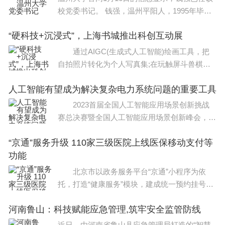
6、苏州工业职业技术学院、江苏、苏州、专科、公
校党委书记。 钱强，温州平阳人，1995年毕业
办
于温州师范学院（现温州大学）物理
“硬科技+沉浸式”，上海书城推出科创互动展
7、苏州卫生职业技术学院、江苏、苏州、专科、公
通过AIGC(生成式人工智能)绘画工具，把
办
自拍照片转化为个人写真集;在玩触屏斗兽棋过
程中，体验隐私计算的特点……1月11日，上海
8、苏州农业职业技术学院、江苏、苏州、专科、公
人工智能有望成为解决复杂电力系统问题的重要工具
科创数字技术互动创意展启动仪式在上海举行。
此次
办
2023首届全国人工智能应用场景创新挑战
赛总决赛暨全国人工智能应用场景创新峰会，近
9、苏州工业园区职业技术学院、江苏、苏州、专
日在广东省东莞市举办。在峰会智能能源专题论
“京通”服务升级 110家三级医院上线医保移动支付等
坛上，中国人工智能学会智慧能源专委会主任、
科、公办
功能
国网数科控股
10、苏州健雄职业技术学院、江苏、苏州、专科、
北京市以政务服务平台“京通”小程序为依
托，打造“健康服务”模块，建成统一预约挂号平
公办
台，覆盖270家二级以上医疗机构。 1月4
河南鲁山：科技赋能应急管理,筑牢安全监管防线
日，记者从北京市卫健委获悉，“京通&
11、苏州信息职业技术学院、江苏、苏州、专科、
近日，由河南省鲁山县应急管理局打造的“智慧