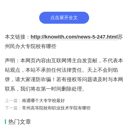
（1907年），初名为苏州府官立农业学堂。学院现
有西园路校本部、东山校区和相城校区等三个校区，
点击展开全文
占地面积1616亩。
以上内容参考： 百度百科-南京铁道职业技术学院
本文链接：
http://knowith.com/news-5-247.html
苏
州民办大专院校有哪些
百度百科-苏州市职业大学
声明：本网页内容由互联网博主自发贡献，不代表本
百度百科-无锡职业技术学院
站观点，本站不承担任何法律责任。天上不会到馅
百度百科-苏州农业职业技术学院
饼，请大家谨防诈骗！若有侵权等问题请及时与本网
联系，我们将在第一时间删除处理。
百度百科-苏州卫生职业技术学院
上一篇：
南通哪个大专学校最好
专业老师在线权威答疑 zy.offercoming.com
下一篇：
常州高等院校和职业技术学院有哪些
苏州民办大专院校有哪些
热门文章