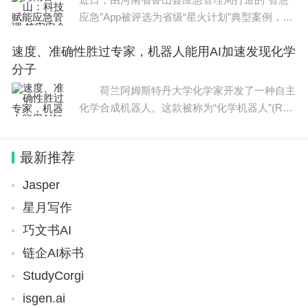
公办
应急”App被评选为省级“星火计划”典型案例，受
到国内应急管理系统的广泛关注。去年以来，鲁
12、苏州工业园区服务外包职业学院、江苏、苏
速度、准确性胜过专家，机器人能用AI加速发现化学
山县应急管理局通过实施“红
州、专科、公办
分子
荷兰阿姆斯特丹大学化学家开发了一种自主
13、硅湖职业技术学院、江苏、苏州、专科、民办
化学合成机器人。这款被称为“化学机器人”(Rob
oChem)的台式设备具有集成的、人工智能(AI)
14、苏州托普信息职业技术学院、江苏、苏州、专
驱动的机器学习单元，在速度和准确性方面均
科、民办
最新推荐
Jasper
15、昆山登云科技职业学院、江苏、苏州、专科、
星月写作
民办
巧文书AI
16、苏州高博软件技术职业学院、江苏、苏州、专
链企AI标书
科、民办
StudyCorgi
isgen.ai
17、苏州百年职业学院、江苏、苏州、专科、中外