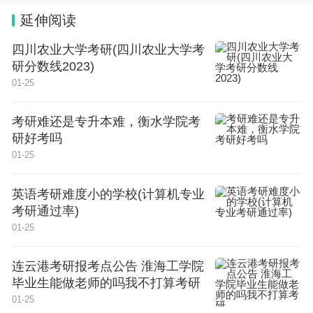
延伸阅读
苏州有苏州大学、苏州科技大学、常熟理工学院、苏
州城市学院、苏州大学应用技术学院、苏州科技大学
四川农业大学考研(四川农业大学考
研分数线2023)
天平学院、江苏科技大学苏州理工学院、西交利物浦
01-25
大学、苏州幼儿师范高等专科学校、苏州工艺美术职
业技术学院、苏州职业大学、沙洲职业工学院、苏州
考研难还是专升本难，衡水学院考
经贸职业技术学院、苏州工业职业技术学院、苏州卫
研好考吗
01-25
生职业技术学院等25所大学。
英语考研难度小的学校(计算机专业
苏州本科大学名单（8所）
考研通过率)
01-25
序号、学校名称、省份、城市、层次、备注
1、苏州大学、江苏、苏州、本科、公办
连云港考研报考点公告 淮海工学院
毕业生能做老师的吗我不打算考研
2、苏州科技大学、江苏、苏州、本科、公办
01-25