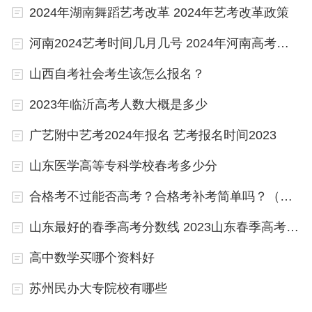
硅湖职业技术学院、苏州托普信息职业技术学院、昆
2024年湖南舞蹈艺考改革 2024年艺考改革政策
山登云科技职业学院、苏州高博软件技术职业学院等
河南2024艺考时间几月几号 2024年河南高考报名时间
4所民办专科学校。
山西自考社会考生该怎么报名？
硅湖职业技术学院是于1998年创办，是经江苏省人
2023年临沂高考人数大概是多少
民政府批准、教育部备案、计划内招生的全日制普通
高校，是江苏省创办最早的民办高校之一。学院现设
广艺附中艺考2024年报名 艺考报名时间2023
有机电工程学院、计算机科学与技术学院、汽车与交
山东医学高等专科学校春考多少分
通工程学院、建筑与环境工程学院、经济管理学院、
合格考不过能否高考？合格考补考简单吗？（参考）
文化创意学院、儿童发展学院、马克思主义学院和继
续教育学院等二级学院。
山东最好的春季高考分数线 2023山东春季高考分数线
高中数学买哪个资料好
苏州有哪些大学
苏州民办大专院校有哪些
苏州有的大学如下：