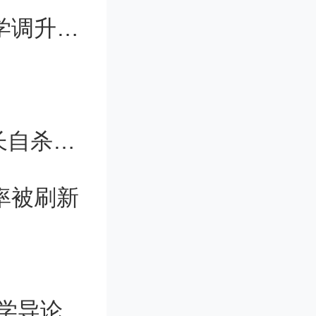
香港各大学增收非本地本科生 5所大学调升学费
上任不足1年遭解雇，49岁大学副校长自杀身亡
率被刷新
19位教师携手一门课，搭现代生物科学导论“精神骨架”