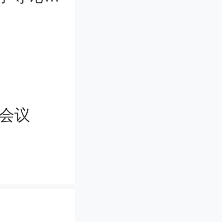
！
大会议