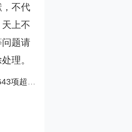
所“集成电
献，不代
，物理研
业化”团
。天上不
TO-II
性能数据
等问题请
高精度光纤
除处理。
近五年内
，中国科
活动中的
程进入排行榜
国科学院
、发挥先
出良好精
促进发展
等科技创