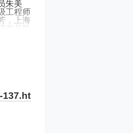
员朱美
级工程师
芳，上海
研究员陈
胜，中国
、物理研
度创新人
、新疆理化
学院年度先
究员王德
-137.ht
2023
研究院空间
地团队获
发展奖。