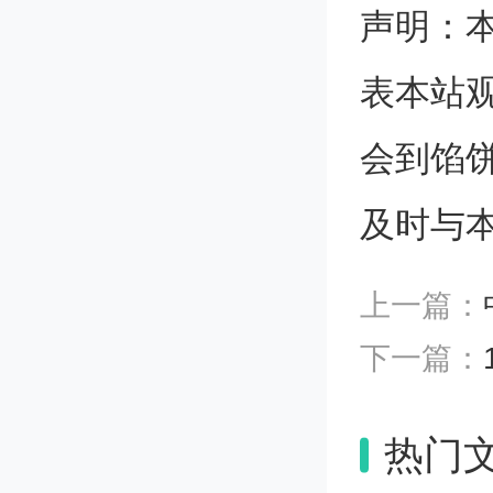
他们是中
声明：
路用30
究所“高
表本站
队，大连化
I）技术
会到馅
转换芯片
时间频率
及时与
中国科学
完成或显
学院青年
上一篇：
先进典型
年度人物
下一篇：
锋模范作
神风貌的
奖表彰在
热门
新活动中