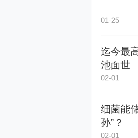
01-25
迄今最
池面世
02-01
细菌能储
孙”？
02-01