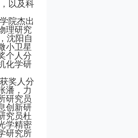
队，以及科
科学院杰出
物理研究
体，沈阳自
微小卫星
奖个人分
机化学研
。获奖人分
张潘，力
所研究员
息创新研
研究员杜
光学精密
学研究所