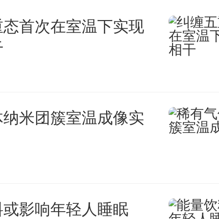
重态首次在室温下实现
干
体纳米团簇室温成像实
料或影响年轻人睡眠