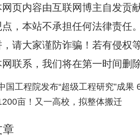
国科学院上海微系统与信息技术研究
本网页内容由互联网博主自发贡
0mm硅片关键技术研发与产业化”团队
性能固态电池及关键材料技术研究和产
观点，本站不承担任何法律责任
学物理研究所“第三代甲醇制烯烃（DM
开发及产业化”团队，微电子研究所“高
饼，请大家谨防诈骗！若有侵权
研发及产业化”团队，国家授时中心“
传递研究与应用”团队。
本网联系，我们将在第一时间删
院杰出科技成就奖授予院属单位在
示影响的重大成果的研究集体或个人
科学家奖表彰在中国科学院科技创新
中国工程院发布“超级工程研究”成果 643项超级工
和作出突出贡献的青年科技人才，中
和年度团队表彰弘扬践行科学家精神
1200亩！又一高校，拟整体搬迁
用、为科技创新作出重要贡献并展现
全院年度先进典型，中国科学院科技
服务国民经济、社会发展、社会公益
文章
作出重要贡献的团队。