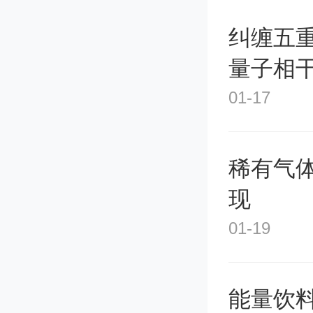
纠缠五
量子相
01-17
稀有气
现
01-19
能量饮