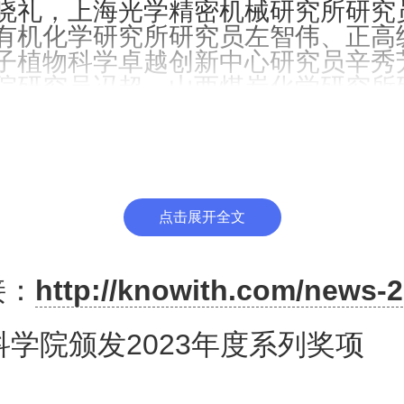
晓礼，上海光学精密机械研究所研究
有机化学研究所研究员左智伟、正高
子植物科学卓越创新中心研究员辛秀
院研究员冯超，山西煤炭化学研究所
北生态环境资源研究院副研究员裴万
大学教授查正军、徐飞虎。
院广州地球化学研究所研究员王核
员陈小龙获评2023年“中国科学院年
安光学精密机械研究所研究员付玉喜
点击展开全文
所研究员李豫东获评2023年“中国科
，长春光学精密机械与物理研究所研
接：
http://knowith.com/news-2
生态环境资源研究院研究员俞祁浩获评
科学院年度感动人物”，微小卫星创新
验卫星研制团队和国家天文台冷湖基
科学院颁发2023年度系列奖项
年“中国科学院年度团队”。
获得2023年度中国科学院科技促进