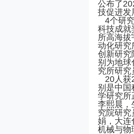
公布了2
技促进发
4个研究
科技成就
所高海拔
动化研究
创新研究
别为地球
究所研究
20人获
别是中国
学研究所
李熙晨，
究院研究
娟，大连
机械与物