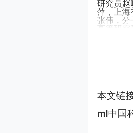
研究员赵
萍，上海
张伟，分
高等研究
成猛，西
科学技术
中国科学
究所研究
物”，西
技术研究
锋人物”
本文链
江、西北
年“中国
新技术试
ml
中国
评2023
5个团队