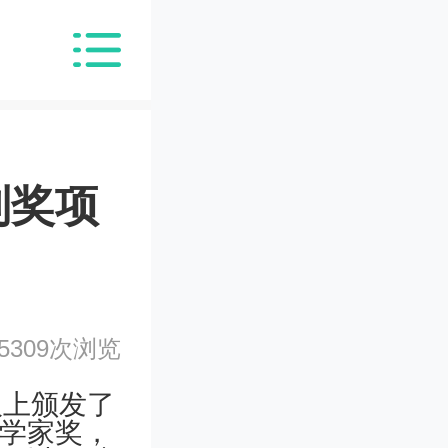
列奖项
5309次浏览
议上颁发了
科学家奖，