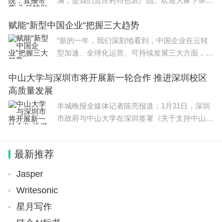
满，是我们贾庄村特色农产品。欢迎大家下单购
买……”镜头前，参加“2023浑源县乡村e镇直播
赋能“新型中国企业”把握三大趋势
大赛”的16
“新的一年，我们深刻地看到，中国企业在云转
型加速、全球化运营、可持续发展三大方面，有
越来越强烈的需求。”思爱普(SAP)全球执行副总
中山大学与深圳市将开展新一轮合作 推进深圳校区
裁、大中华区总裁黄陈宏在近日举行的媒体沟通
高质量发展
会上表示，“基
羊城晚报全媒体记者陈亮报道：1月31日，深圳
市政府与中山大学在深圳签署《关于支持中山大
学·深圳高质量发展的协议》，双方将在前期卓
有成效的合作基础上，进一步在人才培养、人才
最新推荐
引进、一流学科建设
Jasper
Writesonic
星月写作