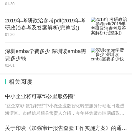
合格后，学校会为考生颁发专业合格证书。
01-30
一般来说，只有取得该院校合格证书的同学才有报考
2019年考研政治参考pdf(2019年考
该院校对应专业的资格，院校会在所报考考生中择优
研政治参考及答案解析(完整版))
01-30
录取。
深圳emba学费多少 深圳读emba需
2024年高考艺术生政策
要多少钱
02-01
2024年的艺术考生将面临5大变革
相关阅读
一.继续扩大省级统考范围：到2024年基本实现艺术
类专业省级统考全覆盖
中小企业将可享“5公里服务圈”
“益企京彩·数智转型”中小微企业数智化转型服务行动近日走进
1
海淀区。市经信局相关负责人介绍，今年将集聚市区两级政府
和市场服务主体的资源力量，为中小企业打造“5公里服务圈”，
二.严控校考范围和规模：在校考范围方面，从2024
推动广大中小企业数字化升级和高质量发
关于印发《加强审计报告查验工作实施方案》的通知（京财会〔2024〕30号）
年起不再跨省设置校考考点，所有高校艺术类专业校