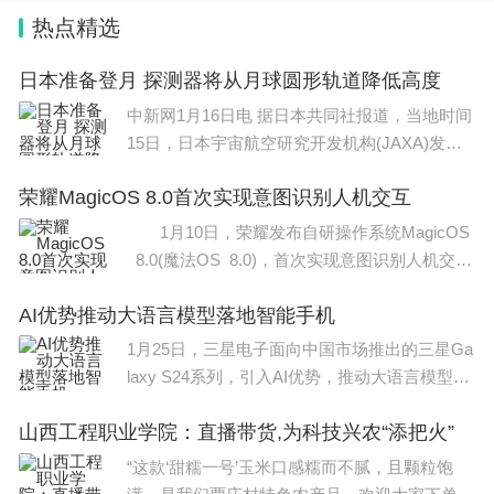
热点精选
四.文化课成绩进一步提高。
日本准备登月 探测器将从月球圆形轨道降低高度
五.从2024年起高校高水平艺术团不再从高校招生环
中新网1月16日电 据日本共同社报道，当地时间
节进行选拔，改由相关高校从在校生中遴选培养。
15日，日本宇宙航空研究开发机构(JAXA)发布
消息称，小型登月探测器SLIM已做
以上就是小编给大家带来的2024年艺术生高考政策 2024年高考
荣耀MagicOS 8.0首次实现意图识别人机交互
艺术生政策，希望能对大家有所帮助。
1月10日，荣耀发布自研操作系统MagicOS
8.0(魔法OS 8.0)，首次实现意图识别人机交
互，定义了智能终端交互新范式。此外，荣耀正
AI优势推动大语言模型落地智能手机
式在Magic6系列上搭载自研70亿参数大模型“魔
法大
1月25日，三星电子面向中国市场推出的三星Ga
laxy S24系列，引入AI优势，推动大语言模型落
地智能手机。据介绍，通过其原生通话中提供的
山西工程职业学院：直播带货,为科技兴农“添把火”
通话实时翻译功能，无需借助第三方应用即可实
时翻译通话内容。该
“这款‘甜糯一号’玉米口感糯而不腻，且颗粒饱