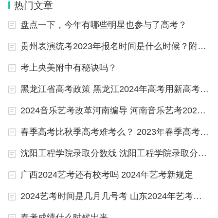
热门文章
美术高考包括专业考试和文化课考试。只有专业考试
和文化课考试均通过一定的分数线，才能被有关高校
盘点一下，今年有哪些明星也参与了高考？
录取。专业考试的公共科目为素描、速写、色彩，如
贵州表演统考2023年报名时间是什么时候？附报名流程
报考设计类专业，有的地方会增加“构成”。
考上央美附中有秘诀吗？
2、文化课考试：
黑龙江省高考政策 黑龙江2024年高考用新高考几卷
专业考试完成后，考生返回学校继续文化课学习，并
2024音乐艺考改革河南编导 河南音乐艺考2024新政策
参加6月份的统一高考，取得文化成绩，最后按当年
春季高考比秋季高考难考么？ 2023年春季高考专科分数线
划定的分数线从高到低录取。文化课考试与普通高考
一样，分文理科。
沈阳工程学院录取分数线 沈阳工程学院录取分数线
广西2024艺考还有校考吗 2024年艺考新规定
美术高考的报考形式
2024艺考时间是几月几号考 山东2024年艺考时间表
1、美术联考：
春考成绩什么时候出来