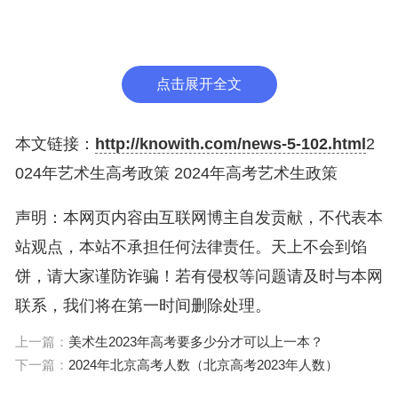
绩进行初选等方式，严格控制现场校考人数，原则上
不超过相关专业招生计划的6一8倍。按照教育部要
求，原则上高校不再组织校考，直接使用省级统考成
点击展开全文
绩。
本文链接：
http://knowith.com/news-5-102.html
2
一、美术高考的定义：
024年艺术生高考政策 2024年高考艺术生政策
美术高考是我国高考的一种考试方式，一般由各省市
声明：本网页内容由互联网博主自发贡献，不代表本
自主进行，考生需完成当年高考报名和专业考试报名
站观点，本站不承担任何法律责任。天上不会到馅
手续，具体考试时间由各地自行决定，一般在统一高
饼，请大家谨防诈骗！若有侵权等问题请及时与本网
考时间前的半年内进行。
联系，我们将在第一时间删除处理。
二、考试内容：
上一篇：
美术生2023年高考要多少分才可以上一本？
1、专业考试：
下一篇：
2024年北京高考人数（北京高考2023年人数）