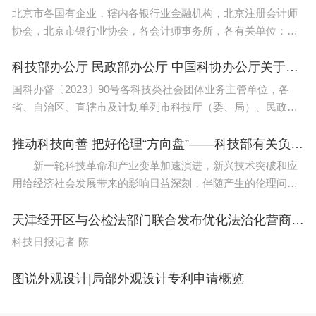
北京市各国有企业，辖内各银行业金融机构，北京注册会计师
考工作均在学校所在地组织。严格控制现场校考人
协会，北京市银行业协会，各会计师事务所，各有关单位：为
数，原则上不超过相关专业招生计划的6-8倍。
贯彻落实《中共中央办公厅 国务院办公厅印发〈关于进一步加
强财会监督工作的意见
科技部办公厅 民政部办公厅 中国科协办公厅关于开展促进科技类社会团体发挥学术自律自净作用专项行动的通知
2
国科办督〔2023〕90号各科技类社会团体业务主管单位，各
省、自治区、直辖市及计划单列市科技厅（委、局）、民政厅
三.推进分类考试、分类录取
（局）、科协，新疆生产建设兵团科技局、民政局、科
协： 为深入学习贯彻党的二十大精神，全面
推动科技向善 把好伦理“方向盘”——科技部有关负责人解读《科技伦理审查办法（试行）》
不需要参加专业考试的艺术类专业，直接依据考生高
新一轮科技革命和产业变革加速演进，新兴技术突破和应
考文化课成绩、参考考生综合素质评价，择优录取。
用给经济社会发展带来的影响日益深刻，伴随产生的伦理问题
成为全世界面临的共同挑战。促进科技向善，迫切需要加强科
2.使用省级统考成绩作为专业考试成绩的艺术类专
技伦理治理，完善科技伦理监
天津经开区与公检法部门联合发布优化法治化营商环境若干措施
业，根据高考文化课成绩和省级统考成绩按 比例
科技日报记者 陈
合成的综合成绩进行平行志愿择优录取。
图说外观设计|局部外观设计专利申请概览
3.少数组织校考的艺术类专业，学校依据考生校考成
绩择优录取。