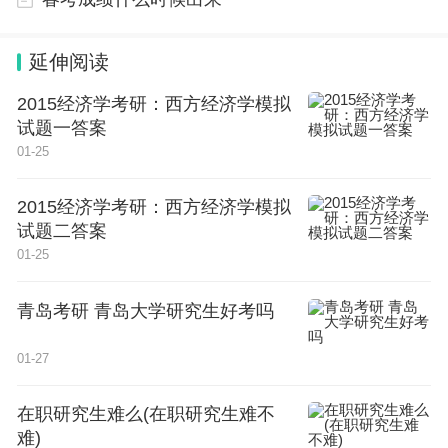
美术联考（又称美术统考）是以省、市、自治区为单
位组织的美术专业统一考试，美术联考成绩省内的所
延伸阅读
有二本院校以及所有地区的三本，专科以及省外极少
2015经济学考研：西方经济学模拟
部分一本、二本院校承认。
试题一答案
01-25
联考成绩对考生来说很重要，考生通过省联考之后才
可以继续报考其他学校在本省组织的单招考试。（单
2015经济学考研：西方经济学模拟
招考试及学校自己在个别省内设立考点进行专业考
试题二答案
01-25
试。）因而美术联考很重要，他相当于一个通行证。
2、美术校考：
青岛考研 青岛大学研究生好考吗
美术校考一般是针对艺体生而言的，是指高考生在参
01-27
加正式高考考试之前，所参加的由各具有招艺体生资
在职研究生难么(在职研究生难不
格的院校所组织的专业水平考试所取得的成绩，成绩
难)