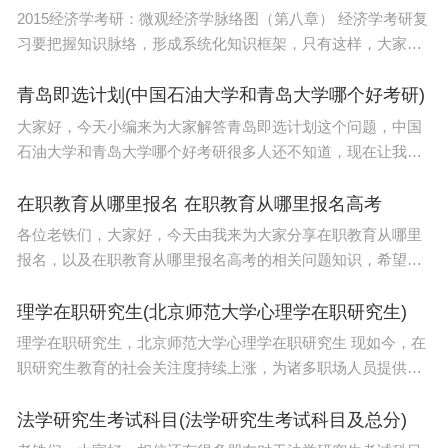
2015经济学考研：微观经济学脉络图（第八章） 经济学考研复
习要把握知识脉络，形成系统化知识框架，只有这样，大家才
能把经济学的各个知识点结合起来，不容易遗漏也方便记忆。
为此，小编建议2015年考研学习，要复习经济学首
青岛即选计划(中国石油大学和青岛大学哪个好考研)
大家好，今天小编来为大家解答青岛即选计划这个问题，中国
石油大学和青岛大学哪个好考研很多人还不知道，现在让我们
一起来看看吧！本文目录青岛城市学院考研情况青岛大学法律
硕士(法学)怎么样青岛农业大学的什么专业比
在职教育从哪里报名 在职教育从哪里报名高考
各位老铁们，大家好，今天由我来为大家分享在职教育从哪里
报名，以及在职教育从哪里报名高考的相关问题知识，希望对
大家有所帮助。如果可以帮助到大家，还望关注收藏下本站，
您的支持是我们最大的动力，谢谢大家了哈，下面我们
理学在职研究生(北京师范大学心理学在职研究生)
理学在职研究生，北京师范大学心理学在职研究生 现如今，在
职研究生教育的社会关注度持续上涨，为诸多职场人员提供了
深造学习的机会，所以为了提高自己的工作能力，不少上班族
选择利用业余时间参与课程学习，那么理学在职
法学研究生考试科目(法学研究生考试科目及总分)