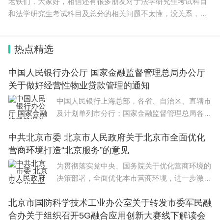
老铁们，大家好，相信还有很多朋友对于法学研究生考试科目
和法学研究生考试科目及总分的相关问题不太懂，没关系，今
天就由我来为大家分享分享法学研究生考试科目以及法学研究
生考试科目及总分的问题，文章篇幅可能偏长，希
热点精选
中国人民银行办公厅 国家金融监督管理总局办公厅
关于做好经营性物业贷款管理的通知
中国人民银行上海总部，各省、自治区、直辖市
及计划单列市分行；国家金融监督管理总局各监
管局；各国有商业银行，中国邮政储蓄银行，各
中共北京市委 北京市人民政府关于北京市全面优化
股份制商业银行：为促进房地产市场平稳健康发
营商环境打造“北京服务”的意见
展，充分发挥经营性
为贯彻落实党中央、国务院关于优化营商环境的
决策部署，全面优化本市营商环境，进一步激发
经营主体发展活力，加快建设现代化产业体系，
北京市国防科学技术工业办公室关于转发市委军民融
推动落实全国统一大市场建设，推进高水平对外
合办关于组织召开5G融合应用创新大赛线下解读会
开放，为首都高质