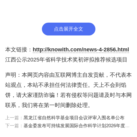
名方式提出的异议一般不予受理。
三、我厅承诺按有关规定对异议者的相关信息予以保
点击展开全文
护。
本文链接：
http://knowith.com/news-4-2856.html
四、异议材料请于公示期内以纸质件送达。
江西公示2025年省科学技术奖初评拟推荐候选项目
五、报送地址为南昌市东湖区省政府大院北二路53
声明：本网页内容由互联网博主自发贡献，不代表本
号，邮编：330046。
站观点，本站不承担任何法律责任。天上不会到馅
饼，请大家谨防诈骗！若有侵权等问题请及时与本网
六、有关事项说明：本公示中的完成人和完成单位数
联系，我们将在第一时间删除处理。
量，均以其申报时的数量进行公示。最终授奖的完成
上一篇：
黑龙江省自然科学基金项目会议评审入围名单公布
人和完成单位，以获奖奖等对应的完成人和完成单位
下一篇：
基金委发布可持续发展国际合作科学计划2026年度项目指南
数量确定。