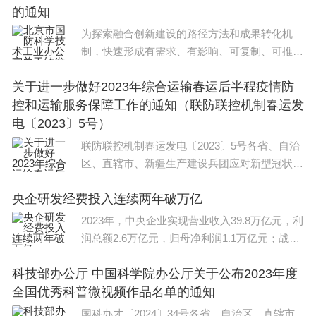
的通知
为探索融合创新建设的路径方法和成果转化机
制，快速形成有需求、有影响、可复制、可推广
的创新成果，军事科学院系统工程研究院与北京
关于进一步做好2023年综合运输春运后半程疫情防
市委军民融合发展委员会办公室联合主办了5G
控和运输服务保障工作的通知（联防联控机制春运发
融合应用创新
电〔2023〕5号）
联防联控机制春运发电〔2023〕5号各省、自治
区、直辖市、新疆生产建设兵团应对新型冠状病
毒感染疫情联防联控机制(领导小组、指挥部)春
央企研发经费投入连续两年破万亿
运工作专班：当前正值春运返程高峰，营业性客
运量和高
2023年，中央企业实现营业收入39.8万亿元，利
润总额2.6万亿元，归母净利润1.1万亿元；战略
性新兴产业完成投资2.18万亿元，同比增长32.
科技部办公厅 中国科学院办公厅关于公布2023年度
1%；研发经费投入1.1万亿元，连续两年破万
全国优秀科普微视频作品名单的通知
亿……在24日举行的国新办发布会上，国务院国
资委副主任
国科办才〔2024〕34号各省、自治区、直辖市