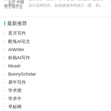
及计划单列市、副省级城市科技厅（委、局），
新疆生产建设兵团科技局，党中央有关部门办公
厅（室），国务院有关部门、直属机构办公厅
最新推荐
（室），中央军委科技委综合局，各有关单
星月写作
酷兔AI论文
AIWriter
析稿AI写作
Muset
BunnyScholar
犀牛写作
学术猹
学术牛
早标网