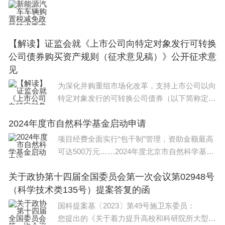
【解读】证监会就《上市公司向特定对象发行可转换
公司债券购买资产规则（征求意见稿）》公开征求意
见
为深化并购重组市场化改革，支持上市公司以向
特定对象发行的可转换公司债券（以下简称定向
可转债）为支付工具实施重组，证监会在总结前
2024年度市自然科学基金启动申请
期试点经验的基础上，起草了《上市公司向特定
对象发行可转换
项目经费全面实行“包干制”管理，资助金额最高
可达500万元……2024年度北京市自然科学基金
第一批项目申请近日启动，受理的项目类型包括
关于政协第十四届全国委员会第一次会议第02948号
北京市杰出青年科学基金项目、重点研究专题项
（科学技术类135号）提案答复的函
目、市基金—小米创新联合基金、市基
国科提案基〔2023〕第49号施卫东委员：
您提出的《关于着力提升高校和科研院所大型科