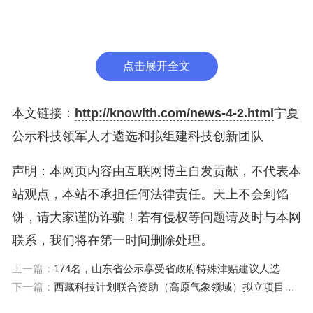
2. 2023年拟批复组建自治区科技创新团队名单
宁夏回族自治区科学技术厅
点击展开全文
2024年1月18日
本文链接：
http://knowith.com/news-4-2.html
宁夏
（此件公开发布）
公示科技领军人才遴选和拟组建科技创新团队
附件下载：1.2023年自治区科技领军人才遴选名单.d
声明：本网页内容由互联网博主自发贡献，不代表本
ocx
站观点，本站不承担任何法律责任。天上不会到馅
饼，请大家谨防诈骗！若有侵权等问题请及时与本网
2.2023年拟批复组建自治区科技创新团队名单.docx
联系，我们将在第一时间删除处理。
上一篇：
174名，山东省公示享受省政府特殊津贴建议人选
下一篇：
西藏科技计划联合资助（高原气象领域）拟立项目公示