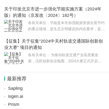
研仪器开放共享的提案》收悉。经认真研究并商
关于印发北京市进一步强化节能实施方案（2024年
教育部，现答复如下。 加强大型科研仪器开
版）的通知（京发改〔2024〕182号）
放共享是提高科技资
各有关单位：节能是本市加强能源资源全面节约
的重点领域，是生态文明建设的内在要求，是美
丽北京建设的重要任务。为更高水平更高质量做
【征集】关于征集“2024中关村轨道交通国际创新创
好节能工作，持续发挥节能的“第一能源”作用，
业大赛” 项目的通知
加强高质量发
各有关单位： 为推动轨道交通产业高质量发
展，活跃创新创业氛围，2024大赛正式开启项
目征集工作。现将有关事项通知如下： 一、大
赛简介 中关村轨道交通国际创新创业大赛（ZR
最新推荐
Sapling
isgen.ai
Prism