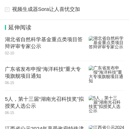
视频生成器Sora让人喜忧交加
改革开放以后，我时时有一种“把失去的时间夺
回来”的紧迫感，虽然还是比较喜欢文学，但几乎没
延伸阅读
有时间顾及。
湖北省自然科学基金重点类项目答
直到近退休时，我想应该好好“补补课”了，于是
辩评审专家公示
02-10
试着读些名著，比如《复活》《双城记》《红与黑》
《简・爱》《茶花女》《第三帝国的兴亡》等等。
广东省发布申报“海洋科技”重大专
项旗舰项目通知
但我发现，现在看这些长篇，常常是看了后面，
06-15
忘了前面，有些失望，再就是这些作品大多是以“永
恒的主题”爱情为主线的，到我现在这个年龄再看，
5人，第十三届“湖南光召科技奖”拟
授奖人选公示
心情过于冷静，引不起任何共鸣了。所以这“补课”的
06-15
计划实践下来不算成功。
江西省公示2024年享受政府特殊津