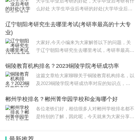
大学生毕业后考研的好处，大学毕业后考研有什
么好处 大学生毕业后考研的好处(大学毕业后考
写，还邀请了十几位院士供稿，当时是怎么想到做这
研有什么好处)
件事的？
辽宁朝阳考研究生去哪里考试(考研率最高的十大专
业)
大家好,今天小编来为大家解答以下的问题，关
江明创办的“旦苑晨钟”公众号
于辽宁朝阳考研究生去哪里考试，考研率最高的
十大专业这个很多人还不知道，现在让我们一起
办《旦苑晨钟》现在是我的“主业”，可以多说几
铜陵教育机构排名？2023铜陵学院考研成功率
来看看吧！本文目录自学考研最好的十大专业无
句，先说说它的来由。
忧考研怎么样读研十大最好专业考研率
这篇文章给大家聊聊关于铜陵教育机构排名，以
及2023铜陵学院考研成功率对应的知识点，希
退休来到养老社区后，我带头办起了“梧桐文化
望对各位有所帮助，不要忘了收藏本站哦。本文
沙龙”，聘请名家演讲和演出。有一次，沪上知名媒
郴州学校排名？郴州菁华园学校和金海哪个好
目录铜陵学院土木工程考研情况2023铜陵学院
体人乔争月讲上海近代建筑，讲到上海开埠后一位地
考研成功率铜陵学院会计学专业学生为什
各位老铁们好，相信很多人对郴州学校排名都不
是特别的了解，因此呢，今天就来为大家分享下
产大亨英国人雷士德先生的故事。他是顶级富豪，但
关于郴州学校排名以及郴州菁华园学校和金海哪
一生节俭，最后将遗产全部捐给上海，办起了以他名
个好的问题知识，还望可以帮助大家，解决大家
字命名的基金会，工学院、医学研究院等。
最新推荐
的一些困惑，下面一起来看看吧！本文目录专