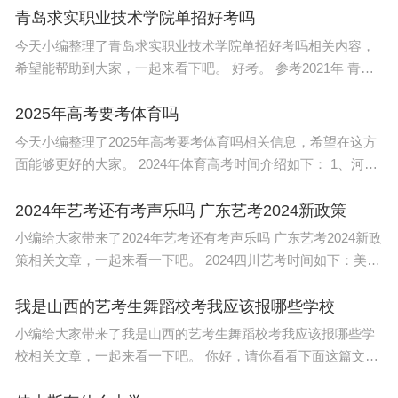
1、初试：《基础乐
青岛求实职业技术学院单招好考吗
Q:
除此以外，近几年您还读了什么书？
今天小编整理了青岛求实职业技术学院单招好考吗相关内容，
希望能帮助到大家，一起来看下吧。 好考。 参考2021年 青岛
我入住养老社区6年了。这几年我读的“杂书”比
求实职业技术学院 单招和综招 录取分数线 ，综合评价最低录
以前多得多了。不过年纪大了，读书效率不高。想读
取分数线是93分，单招
2025年高考要考体育吗
的太多，心有余而力不足。
今天小编整理了2025年高考要考体育吗相关信息，希望在这方
面能够更好的大家。 2024年体育高考时间介绍如下： 1、河南
省：考试时间自3月20日至4月7日，分批次进行。考生按网上
我常翻阅陈引驰编的《你应该熟读的中国古诗》
约定时间参加考试
2024年艺考还有考声乐吗 广东艺考2024新政策
《你应该熟读的中国古词》《你应该熟读的中国古
小编给大家带来了2024年艺考还有考声乐吗 广东艺考2024新政
策相关文章，一起来看一下吧。 2024四川艺考时间如下：美术
文》这三本书，中国有那么多古诗词，要怎么读？他
与设计类：2023年12月1日至13日。书法类：2023年12月第二
帮我们选好了，写了很好的导读，这正好是我需要
个周日。音乐类：2023年
我是山西的艺考生舞蹈校考我应该报哪些学校
的。
小编给大家带来了我是山西的艺考生舞蹈校考我应该报哪些学
校相关文章，一起来看一下吧。 你好，请你看看下面这篇文章
你就明白了。 《校考，你准备好了吗——有关校考的几个问
这几年，我读了不少关于我们复旦的书，吴中杰