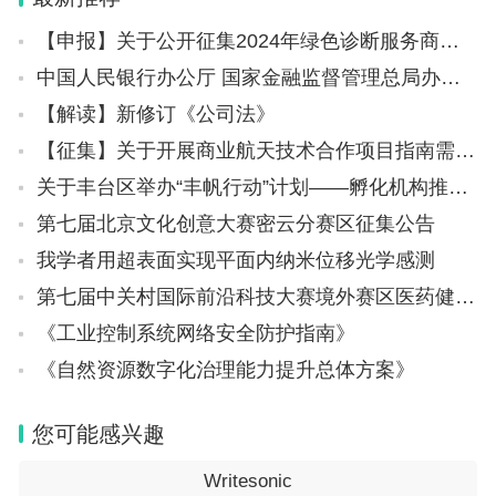
【申报】关于公开征集2024年绿色诊断服务商的通知
中国人民银行办公厅 国家金融监督管理总局办公厅关于做好经营性物业贷款管理的通知
当见到屏幕上出现雷士德的英文名Lester时，我
【解读】新修订《公司法》
突然回想起，1989年我去英国做合作研究时，资助
【征集】关于开展商业航天技术合作项目指南需求征集的通知
我的正是这个基金会，雷士德先生有恩于我！想到这
关于丰台区举办“丰帆行动”计划——孵化机构推介专场的通知
里，我内心激动。当年雷士德工学院培养的学生都自
第七届北京文化创意大赛密云分赛区征集公告
称“Lester boy”，我自己不就是一个新时代的“Lester
我学者用超表面实现平面内纳米位移光学感测
boy”吗？这让我产生了一种强烈的冲动，想把这些跨
第七届中关村国际前沿科技大赛境外赛区医药健康领域决赛举办
越时空的故事写下来，分享给朋友们。
《工业控制系统网络安全防护指南》
文章写成后发在朋友圈，反响虽热烈但范围有
《自然资源数字化治理能力提升总体方案》
限，而且转发后版面错乱，不爽。后来，我以前的博
士生、现苏州大学郭明雨教授鼓动我说：“江老师，
您可能感兴趣
您有那么多好故事，我们办个公众号吧！”我们一拍
Writesonic