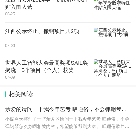
Q:
如今有没有哪些书是您特别读得进去，并且愿
贴入围人选
意一读再读的？
06-25
我很喜欢季羡林的散文，他的《留德十年》我看
江西公示终止、撤销项目共2项
了好几遍。改革开放后我作为首批访问学者赴英留
学，这段经历对我的影响太大了，是我人生的转折
07-09
点，所以我很想追寻前辈学者的留学足迹。
世界人工智能大会最高奖项SAIL奖
揭晓，5个项目（个人）获奖
记得读到季老二战时期被迫滞留在纳粹德国，在
07-09
饥饿难耐的日子里钻研已消亡了一千多年的“吐火罗
文”的情景，感动得几乎泪目。他的文章并不华丽，
相关阅读
但用词遣句精到而优美，读来很享受，我忍不住在书
亲爱的请问一下我今年艺考 唱通俗，不会弹钢琴怎么办啊
的扉页上写下“这是一本读了还想再读的好书”的感
小编今天整理了一些亲爱的请问一下我今年艺考 唱通俗，不会
言。
弹钢琴怎么办啊相关内容，希望能够帮到大家。 唱通俗歌曲不
用考钢琴的啊， 武汉音乐学院 ●通俗声乐演唱与编导 考试内容