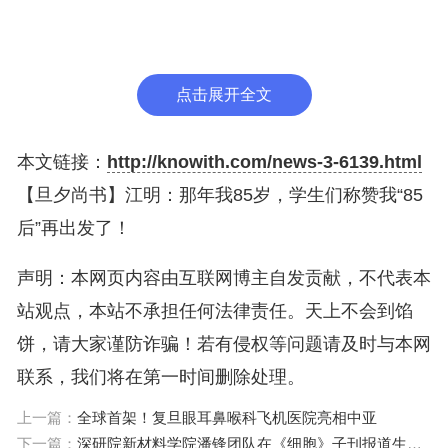
了微信公众号领域的一名“大V”，忙并快乐着。
三年前，他与学生一起创办了名为“旦苑晨钟”的
点击展开全文
公众号，专门记录科学家和科学背后的真实故事，如
今已吸引了超2.5万名粉丝。在他的邀约下，程正
本文链接：
http://knowith.com/news-3-6139.html
迪、张希、唐本忠和本校的赵东元、彭慧胜等十多位
【旦夕尚书】江明：那年我85岁，学生们称赞我“85
院士，以及一众老中青学人都在平台上撰文发声，写
后”再出发了！
前辈、写导师、写朋友、写自己，构成了几代科学人
的多彩人生画卷。
声明：本网页内容由互联网博主自发贡献，不代表本
站观点，本站不承担任何法律责任。天上不会到馅
饼，请大家谨防诈骗！若有侵权等问题请及时与本网
江明出生于1938年，1949年上中学，1955年考
联系，我们将在第一时间删除处理。
入复旦大学化学系，1958年提前毕业，跟随于同隐
上一篇：
全球首架！复旦眼耳鼻喉科飞机医院亮相中亚
先生创办复旦大学高分子学科，1978年成为改革开
下一篇：
深研院新材料学院潘锋团队在《细胞》子刊报道生物质胶黏剂研究重要突破