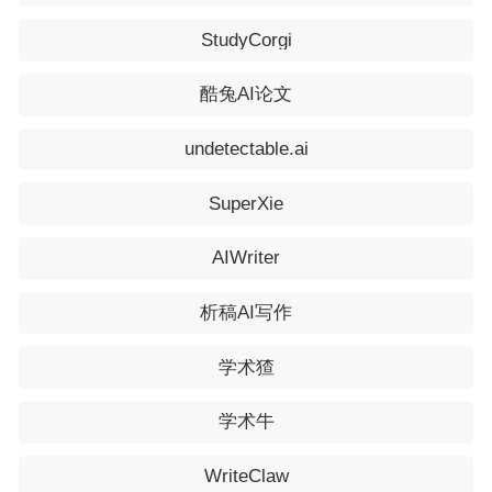
即合。为给公众号起个好名字，我们三个首创成员
StudyCorgi
——我、郭明雨教授和姚琳通博士讨论了很久很久，
最后选中了“旦苑晨钟”。
酷兔AI论文
我们都是复旦人，用“旦苑”是很自然的，“晨
undetectable.ai
钟”则寓意着朝阳、书声、觉醒……充满了奋发向上
SuperXie
的正能量。
AIWriter
2023年10月29日，我们公众号的第一篇文章发
布了。第一炮就打得很响，有7千多人阅读，我们信
析稿AI写作
心大增。那年我85岁，我的学生们称赞我说，“85后
学术猹
再出发了！”
学术牛
Q:
您对公众号的定位是什么？
WriteClaw
我们的定位很明确，写“科学背后的故事，探故