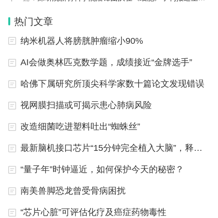
放后第一批出国留学的学者，归国后在复旦奋斗数十
年，成就斐然。
热门文章
纳米机器人将膀胱肿瘤缩小90%
时代的洪流中，江明这一代科学家有着极为特殊
的命运轨迹。他们曾错失了科研的黄金岁月；当改革
AI会做奥林匹克数学题，成绩接近“金牌选手”
开放的春风吹来，他们以极大的毅力和坚守，撑起了
哈佛下属研究所顶尖科学家数十篇论文发现错误
中国高分子科学承上启下的脊梁。
视网膜扫描或可揭示患心肺病风险
在江明的人生故事里，我们看到了一代中国科学
改造细菌吃进塑料吐出“蜘蛛丝”
家的热爱与坚守。恰如他所言：“只要你问心无愧，
最新脑机接口芯片“15分钟完全植入大脑”，释放何种行业风向
在岗位上作出了应有的贡献，这同样是一个丰富、值
得尊敬的人生。”
“量子年”时钟逼近，如何保护今天的秘密？
“复旦真是
永远读不完的鸿篇巨制”
南美兽脚恐龙曾受骨病困扰
“芯片心脏”可评估化疗及癌症药物毒性
Q:从工作到退休，您的阅读兴趣有什么改变？