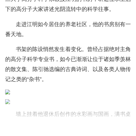
下的高分子大家讲述光阴流转中的科学往事。
走进江明如今居住的养老社区，他的书房别有一
番天地。
书架的陈设悄然发生着变化。曾经占据绝对主角
的高分子科学专业书，如今已渐渐让位于诸如季羡林
的散文集、陈引驰选编的古典诗词、以及各类人物传
记之类的“杂书”。
墙上挂着他退休后创作的水彩画与国画，满书桌
的书本、文稿还有打开着的手提电脑似乎在告诉我
们，这位88岁的学者远远没有“隐退”。相反，他成为