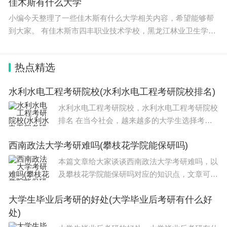
题》 原创： 艺
佳木斯有什么大学
的《海上学人》和《复旦往事》，张国伟（读史老
小编今天整理了一些佳木斯有什么大学相关内容，希望能够帮
到大家。 有佳木斯市四丰职业技术学校，黑龙江林业卫生学校
张）签名赠我的《相辉》《卿云》和《复旦记》。对
等。本文将介绍佳木斯市四所职业技术学校的基本情况。
复旦人来说，这些书很值得一读。
热点精选
我在“旦苑晨钟”上写了篇回忆杨福家校长的文
章，复旦大学出版社《杨福家传》的责任编辑梁老师
水利水电工程考研院校(水利水电工程考研院校排名)
联系上我，说“看到您的这篇文章潸然泪下”。接着她
水利水电工程考研院校，水利水电工程考研院校
排名 在当今社会，越来越多的大学生选择考
设法为我寄来了“复旦校长传记系列”丛书，含马相
研，以期能够在激烈的竞争中脱颖而出。然而，
伯、李登辉、陈望道、颜福庆、苏步青、谢希德六大
西南政法大学考研难吗(攀枝花学院能保研吗)
面对众多的考研院校，如何选择一所适合自己的
本，令我喜出望外。复旦真是永远读不完的鸿篇巨
学校成为了考生们最为关注的问题。考研院
本篇文章给大家谈谈西南政法大学考研难吗，以
制！
及攀枝花学院能保研吗对应的知识点，文章可能
有点长，但是希望大家可以阅读完，增长自己的
大学生毕业后考研的好处(大学毕业后考研有什么好
“我们的文章是
知识，最重要的是希望对各位有所帮助，可以解
科学人真情实感的记录”
处)
决了您的问题，不要忘了收藏本站喔。本文目
Q:
退休后，您创办公众号“旦苑晨钟”，不仅自己