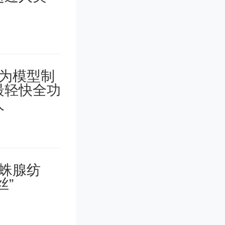
Lexm
际”）的全资
施情况报
亿美元，剩
始股权比
合资公司5