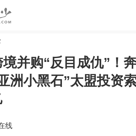
经
跨境并购“反目成仇”！
“亚洲小黑石”太盟投资
亿
在线