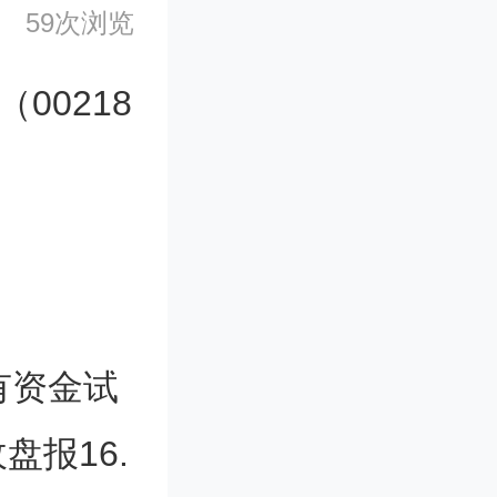
59次浏览
00218
有资金试
报16.