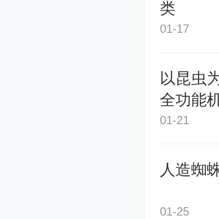
类
7亿美元
01-17
ark In
收购。
以昆虫
全功能
根据公
01-21
告书》，
人造蜘蛛
余收购
例中，艾
01-25