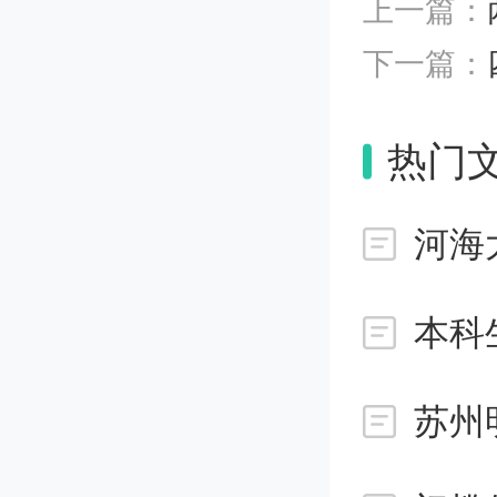
上一篇：
裁的双
下一篇：
值得一
热门
而来，目
河海
50亿
公司，被
本科
伟建被誉
苏州
7月6