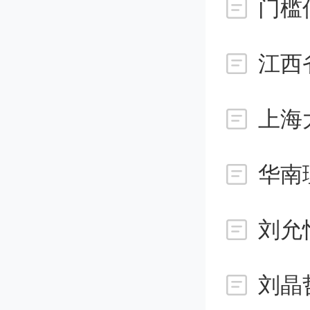
图科技
者热线接
未答复
司，语
华南
应。
刘允
十年并购
刘晶