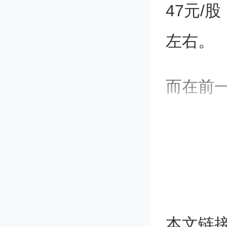
47元/
左右。
而在前
露公告
讼请求
盟控股有
海朔达
本文链