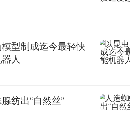
的对价完成对纽交所商用打印龙头
ternational, Inc.（下称“利盟国
为模型制成迄今最轻快
机器人
司当时披露的《重大资产购买实
三方股东合计现金出资15.18
腺纺出“自然丝”
资金通过银团杠杆贷款补足。初
派克出资约7.77亿美元，持有