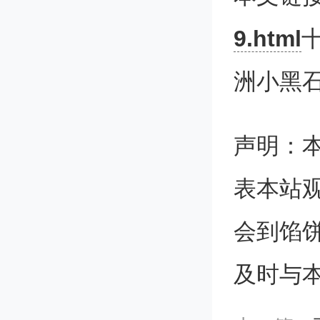
达”）的
9.html
上调至4
洲小黑石
损害赔偿
声明：
更早之前
表本站
港国际
会到馅
6.89
及时与
贷款本