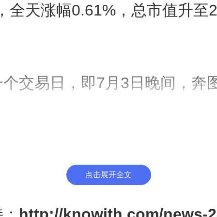
股，全天涨幅0.61%，总市值升至2
一个交易日，即7月3日晚间，奔
称，其向珠海市中级人民法院申
已获准许：奔图科技起诉太盟亚
限公司（下称“太盟投资”）、
点击展开全文
投资中心（有限合伙）（下称“上
接：
http://knowith.com/news-