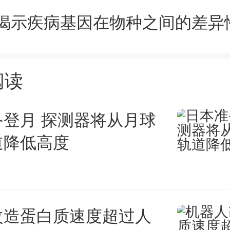
的起点，要追溯到2016年的跨
阅读
图科技证券简称为“艾派克”，
备登月 探测器将从月球
业链技术短板、实现国产打印软
道降低高度
，公司联合太盟投资、上海朔达
特殊目的合资公司Ninestar Hol
ny Limited（下称“合资公司”）
改造蛋白质速度超过人