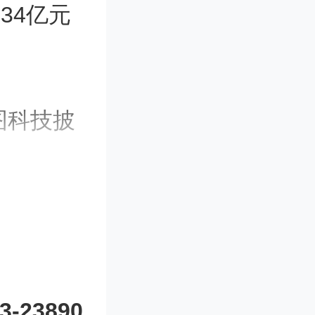
34亿元
图科技披
请变更诉
洲资本利
第三人上
海朔
23-23890