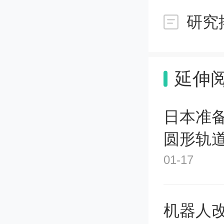
这场纠纷
收购。
延伸
彼时，奔
日本准
印全产
圆形轨
化突破
01-17
曼群岛设立
Compa
机器人