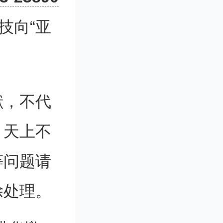
2亿美元
技向“亚
股东权利
献，不代
协议向香
。天上不
主张合计
等问题请
款与股东
除处理。
、境外仲