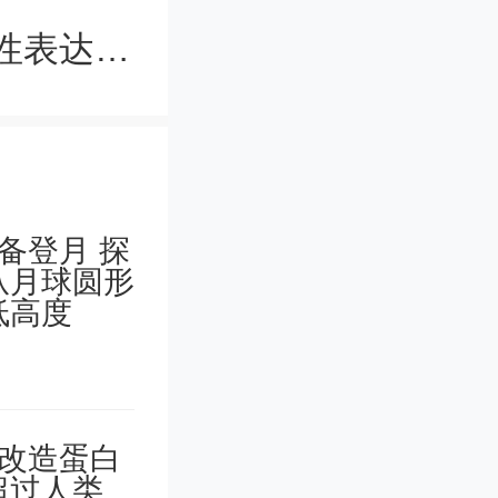
境私有化
研究揭示疾病基因在物种之间的差异性表达和功能
为补齐打
硬件一体
共同在开
dings
，以整体2