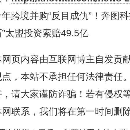
纠纷案，索赔金额从此前的4.70
十年跨境并购“反目成仇”！奔图科
9.5亿元人民币，案由也从“滥用
”太盟投资索赔49.5亿
”变更为“侵权损害赔偿”。
本网页内容由互联网博主自发贡
，太盟投资依据2016年的股东
观点，本站不承担任何法律责任
仲裁中心提起仲裁，向奔图科技
饼，请大家谨防诈骗！若有侵权
亿美元的款项，涵盖合资股权回购
本网联系，我们将在第一时间删
金。目前，双方已形成境内诉讼