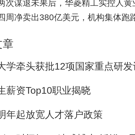
两次谋退未果后，华菱精工实控人黄业华拟转让8%股权，接盘方有
线对峙格局。
四周净卖出380亿美元，机构集体跑路，散户却还在“
提的是，太盟投资由太平洋联盟
文章
前为全球近300家机构投资者管
大学牵头获批12项国家重点研发
美元资产，已成为亚洲领先的私募
冠以“亚洲小黑石”的名号，其
生薪资Top10职业揭晓
为“中国私募之王”。
明年起放宽人才落户政策
日上午，时代周报记者就此次诉讼