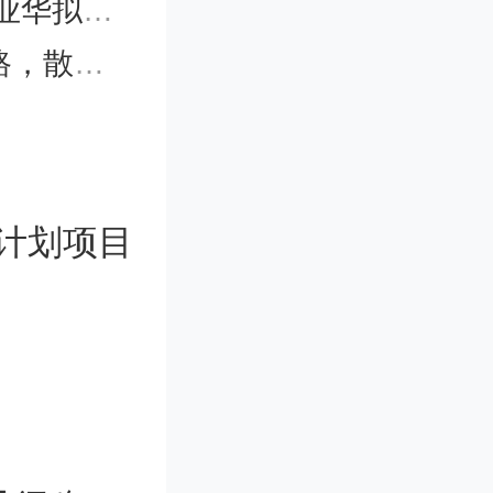
半导体背景
买买买”
集团发展
理超过5
计划项目
股权投资
董事长单
调整向奔