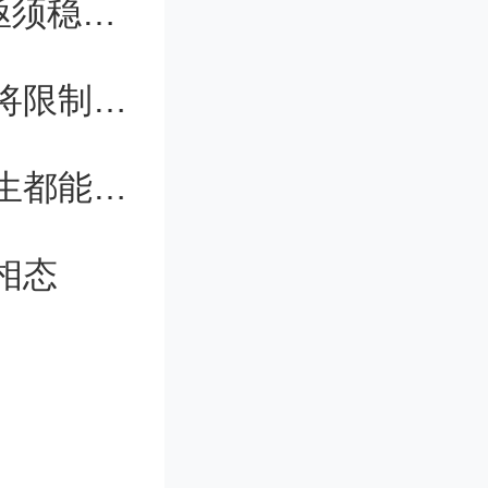
门槛低、时间短！“速成博士”泛滥，亟须稳妥应对
，其投资
江西省这些博士硕士学位授权点，或将限制申报
）”，且
上海大学教育数字化转型：让每位师生都能成为参与者
相关公
未获回
相态