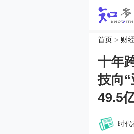
首页
>
财
十年
技向
49.5
时代