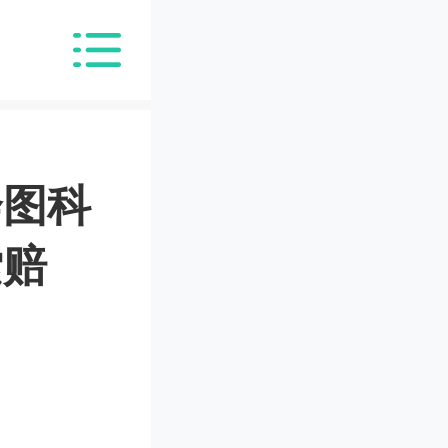
奔图科
索赔