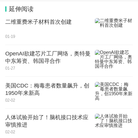
创新人才，广东省千百十工程省级培养对象，广东省
延伸阅读
杰出青年医学人才，国家中医药管理局高水平中医药
二维重费米子材料首次创建
重点学科（中西医结合临床）学科带头人，暨南大学
十佳教师，暨南大学教学校长奖（综合奖）获得者。
01-19
据暨南大学中医学院网站介绍，马民教授创新构建
OpenAI欲建芯片工厂网络，奥特曼
了“一轴两翼三体系”中医药守正创新人才培养新模
中东筹资、韩国寻合作
01-27
式，以中医药守正创新能力培养为主轴，以“文化育
人翼”和“知识技能翼”为两翼，精心打造三大体系。年
美国CDC：梅毒患者数量飙升，创
接诊重症患者超3000例，赴多国义诊超千人次。202
1950年来新高
02-02
3年10月，在广州飞往悉尼的国际航班上，一位印度
乘客突发急症。在这千钧一发之际，马民教授挺身而
人体试验开始了！脑机接口技术应
出，运用中医穴位刺激的方法，成功救治了这位乘
审慎推进
客。
02-02