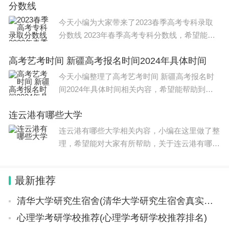
分数线
创意，摄像镜头改写，叙事散文
今天小编为大家带来了2023春季高考专科录取
分数线 2023年春季高考专科分数线，希望能帮
助到大家，一起来看看吧！ 2023春季高考各专
高考艺考时间 新疆高考报名时间2024年具体时间
业类别专科录取控制线均为150分。 1.专科录取
控制线的
今天小编整理了高考艺考时间 新疆高考报名时
间2024年具体时间相关内容，希望能帮助到大
家，一起来看下吧。 高考艺考时间介绍如下： 2
连云港有哪些大学
024艺考时间： 1、2024年1至3月校考：2023年
12月至次年1
连云港有哪些大学相关内容，小编在这里做了整
理，希望能对大家有所帮助，关于连云港有哪些
大学信息，一起来了解一下吧！ 该学校如下：
1、东海县晶都双语学校，东海晶都双语学校是
最新推荐
一所全日制、全封闭的民
清华大学研究生宿舍(清华大学研究生宿舍真实照片)
心理学考研学校推荐(心理学考研学校推荐排名)