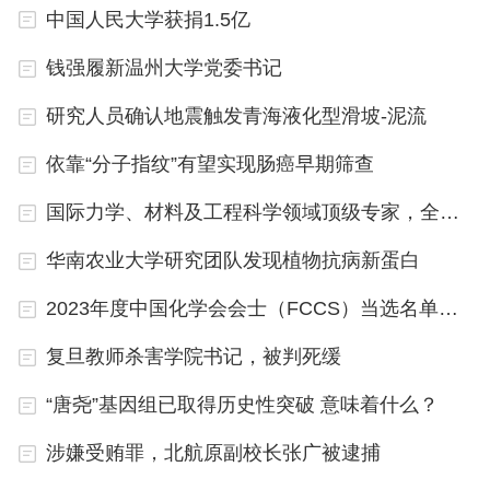
任暨南大学光子技术研究院院长兼党总支书记、理工
中国人民大学获捐1.5亿
学院院长兼党委副书记、校学术委员会副主任、校学
钱强履新温州大学党委书记
科建设委员会主任、校学位委员会委员、广东省光纤
研究人员确认地震触发青海液化型滑坡-泥流
传感与通信技术重点实验室主任。2019年当选美国
光学学会会士（OSA Fellow）。
依靠“分子指纹”有望实现肠癌早期筛查
国际力学、材料及工程科学领域顶级专家，全职加盟清华
关柏鸥主要从事光纤器件、光纤传感技术、生物光子
学、微波光子学方面研究，近期研究重点为光纤生物
华南农业大学研究团队发现植物抗病新蛋白
传感器、光纤光声成像、光纤诊疗技术等。
2023年度中国化学会会士（FCCS）当选名单公布
马民，医学博士，教授，主任医师，博士生导师，此
复旦教师杀害学院书记，被判死缓
前担任暨南大学研究生院执行院长。第四批全国中医
“唐尧”基因组已取得历史性突破 意味着什么？
临床优秀人才，广东特支计划教学名师，教育部新世
涉嫌受贿罪，北航原副校长张广被逮捕
纪优秀人才，南粤优秀教师，中华中医药学会中青年