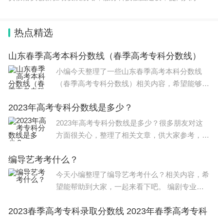
养质量，促进
热点精选
山东春季高考本科分数线（春季高考专科分数线）
小编今天整理了一些山东春季高考本科分数线
（春季高考专科分数线）相关内容，希望能够帮
到大家。 山东省2022年 春季高考 38个科目的本
2023年高考专科分数线是多少？
科 录取分数线 分别为：农作物生产类541分，
林果蔬菜生产类49
2023年高考专科分数线是多少？很多朋友对这
方面很关心，整理了相关文章，供大家参考，一
起来看一下吧！ 部分省份2023年春季高考专科
编导艺考考什么？
分数线如下 ： 1、重庆。文史类：专科线180
分；理工类：专科线180分
今天小编整理了编导艺考考什么？相关内容，希
望能帮助到大家，一起来看下吧。 编剧专业是
艺术高考的热门行业。考试试题关键包含综合应
2023春季高考专科录取分数线 2023年春季高考专科
用能力，出题创作，影视剧剖析，电影导演艺术