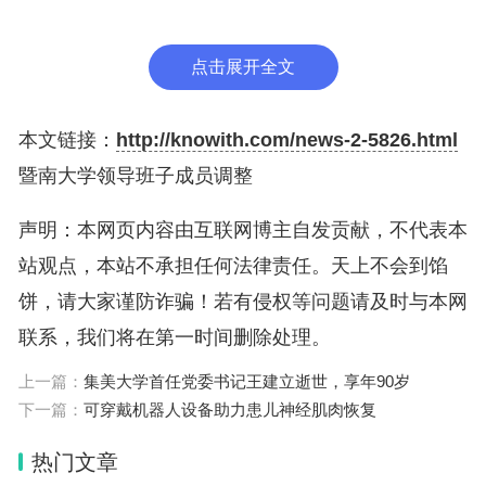
委、副校长。
点击展开全文
张小欣主要从事华侨华人研究、区域国别研究和高等
教育研究等，兼任中国华侨历史学会副会长，承担有
本文链接：
http://knowith.com/news-2-5826.html
国家社科基金研究项目以及教育部、国务院侨办、中
暨南大学领导班子成员调整
国侨联研究项目等多项国家级、省部级课题，出版著
作有《延续与变革：1949—1956年广东侨批业管理
声明：本网页内容由互联网博主自发贡献，不代表本
政策研究》等，相关科研成果曾荣获广东省哲学社会
站观点，本站不承担任何法律责任。天上不会到馅
科学优秀成果一等奖，参与完成的教学成果先后获得
饼，请大家谨防诈骗！若有侵权等问题请及时与本网
广东省教学成果奖特等奖、国家级教学成果奖二等奖
联系，我们将在第一时间删除处理。
等，并荣获首届全国教材建设奖“全国教材建设先进
上一篇：
集美大学首任党委书记王建立逝世，享年90岁
个人”称号。
下一篇：
可穿戴机器人设备助力患儿神经肌肉恢复
关柏鸥，男，1972年出生，教授，博士生导师，曾
热门文章