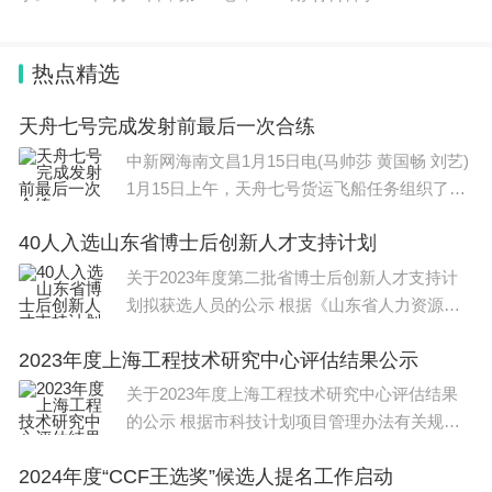
献。
会上，孔祥增就人工智能核心产品进行推介，详
热点精选
细介绍了“万星启智——万名孤独症儿童脑机诊疗康
天舟七号完成发射前最后一次合练
复公益项目”及“福农智摘、扬帆出海——‘福小灵’采
中新网海南文昌1月15日电(马帅莎 黄国畅 刘艺)
摘机器人新质生产力全球推广合作项目”的研究背
1月15日上午，天舟七号货运飞船任务组织了发
景、创新亮点及项目影响，全方位呈现人工智能学院
射前系统间全区合练。目前，
产学研一体化创新实力。
40人入选山东省博士后创新人才支持计划
关于2023年度第二批省博士后创新人才支持计
划拟获选人员的公示 根据《山东省人力资源和
社会保障厅关于结合第二届全国博
2023年度上海工程技术研究中心评估结果公示
签约仪式
关于2023年度上海工程技术研究中心评估结果
活动现场举行了项目签约仪式。孔祥增代表学校
的公示 根据市科技计划项目管理办法有关规
定，现将2023年度上海工程技术研究中
与福州大学附属省立医院、福州优脑科技有限公司签
2024年度“CCF王选奖”候选人提名工作启动
订“万星启智——万名孤独症儿童脑机诊疗康复公益