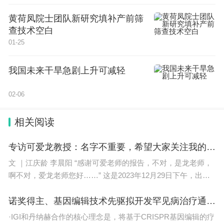
教融合上提质效。面向产业发展真问题，构建更加紧
黄荷凤院士团队新研究填补产前筛
密、高效的产学研协作机制，推动人工智能创新成果
查技术空白
从实验室更快走向田间地头，切实转化为推动产业升
01-25
级、助力乡村振兴的现实生产力。
我国未来干旱急剧上升可减轻
李洪文院士致辞
02-06
李洪文在致辞中向福建农林大学成立人工智能学
相关阅读
院表示祝贺。他表示，深知福建农林大学在多个学科
专访可爱龙教授：名字不重要，希望大家关注我的学术
领域积淀深厚、成果丰硕。相信福建农林大学人工智
文 ｜江庆龄 李晨阳 “感谢可爱老师的报告，不对，是龙老师，
能学院瞄准国家战略需求，立足区域禀赋，将智能感
啊不对，爱龙老师您好……” 这是2023年12月29日下午，出现
知、大数据分析、智能装备、智慧种养等技术和农林
在清华大学
诺奖得主、基因编辑技术先驱拟开发罕见病治疗通用策略
主业结合，一定能形成差异化优势，打造成不可替代
·IGI和丹纳赫合作的核心理念是，将基于CRISPR基因编辑的疗
的学科品牌。