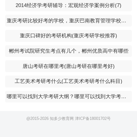
2014经济学考研辅导：宏观经济学案例分析(7)
tures to Transform Plant Biology into Dynamic Asse
ssment for Crop Improvement”的专题报告，陈宏铭
重庆考研比较好考的学校，重庆巴南教育管理学校官网
分享了高性能人工智能芯片的先进封装设计与仿真方
重庆口碑好的考研机构(重庆考研学校推荐)
法，胡瑾围绕作物表型?生理?环境?基因监测与智能
分析体系构建开展交流，孔祥增分享了具身智能机器
郴州考试院研究生考点有几个，郴州优质高中有哪些
人前沿技术，胡瑾及西北农林科技大学何自明老师共
唐山考研在哪里考(唐山考研在哪里考好)
同介绍了智慧农业最新研究进展，福建农林大学科研
骨干祁君、杨长才、谢玉婷先后分享了智能传感在医
工艺美术考研考什么(工艺美术考研考什么科目)
疗健康的研究与应用、植物表型人工智能图像识别技
哪里可以找到大学考研大纲？哪里可以找到大学考研大纲答案
术及机器人研发关键技术。
据悉，近年来，福建农林大学高度重视人工智能
@2015-
2026 知多少教育网
津ICP备18001702号
相关学科、专业、人才和平台建设，取得了一系列新
进展新成效。学校建有农业工程一级学科博士点和智