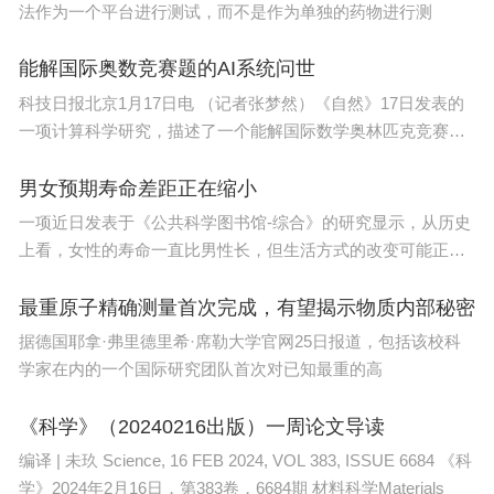
法作为一个平台进行测试，而不是作为单独的药物进行测
能解国际奥数竞赛题的AI系统问世
共同为福建农林大学人工智能学院揭牌
科技日报北京1月17日电 （记者张梦然）《自然》17日发表的
一项计算科学研究，描述了一个能解国际数学奥林匹克竞赛级
在与会领导与嘉宾的共同见证下，李洪文、赖海
别几
榕、谢素原、吴顺意、周顺桂、林晓武、杨达怡、黄
男女预期寿命差距正在缩小
文华、郑晨斌、潘行星、郭延松、孔祥增共同为福建
一项近日发表于《公共科学图书馆-综合》的研究显示，从历史
农林大学人工智能学院揭牌，标志着人工智能学院进
上看，女性的寿命一直比男性长，但生活方式的改变可能正在
入了实质性运行阶段，也意味着学校深化新农科与新
帮助男性
最重原子精确测量首次完成，有望揭示物质内部秘密
工科建设、推进人工智能与高等农林教育融合发展进
据德国耶拿·弗里德里希·席勒大学官网25日报道，包括该校科
入了新阶段。人工智能学院将着力建设成为人工智能
学家在内的一个国际研究团队首次对已知最重的高
理论研究的高地、科技创新的高地和人才培养的高
地，为服务国家战略和福建数字经济产业发展、加快
《科学》（20240216出版）一周论文导读
推进农业农村现代化和乡村全面振兴作出新的更大贡
编译 | 未玖 Science, 16 FEB 2024, VOL 383, ISSUE 6684 《科
学》2024年2月16日，第383卷，6684期 材料科学Materials