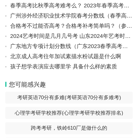
签约仪式后，与会领导嘉宾参观了人工智能学院
春季高考比秋季高考难考么？ 2023年春季高考专科分数线
系列自主研发产品，近距离了解学校在农林智能装
广州涉外经济职业技术学院春考分数线（春季高考200分可以报哪所学校？）
备、脑机智能、农业大数据等方向的科创成果。
合格考不过能否高考？合格考补考简单吗？（参考）
2024艺考时间是几月几号考 山东2024年艺考时间表
在人工智能创新论坛上，与会专家学者聚焦农林
广东地方专项计划分数线（广东2023春季高考补录分数线）
人工智能前沿趋势、技术攻关难点、产教融合路径与
北京成人高考往年加试素描水粉试题是什么啊
成果转化应用展开深度研讨，分享前沿科研成果，共
孩子想学表演应去哪里学 具备什么样的素质
同探索AI赋能农林、民生领域创新发展新路径。
您可能感兴趣
李洪文受邀作专题报告，结合自身长期深耕农业
机械领域的研究经验与科研积淀，围绕农林人工智能
考研英语70分有多难(考研英语70分有多难考)
创新发展分享前沿观点、分析行业趋势、展望发展前
心理学考研学校推荐(心理学考研学校推荐排名)
景，为在场师生、行业嘉宾带来了兼具专业性与实践
性的深度解读。周济作了题为“When AI Meets Plant
跨考考研，铁岭610厂是做什么的
Phenomics: Leveraging GenAI and High?Level Fea