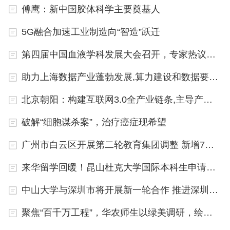
傅鹰：新中国胶体科学主要奠基人
谢素原校长致辞
5G融合加速工业制造向“智造”跃迁
谢素原代表学校致辞。他表示，国家“十五五”规
第四届中国血液学科发展大会召开，专家热议—— 开展协同创新，走通中国血液领域原创成果孵化之路
划提出，“超常规布局人工智能、集成电路等新兴领
域急需学科专业”，教育部《高等学校人工智能创新
助力上海数据产业蓬勃发展,算力建设和数据要素两手抓
行动计划》明确要求，“完善人工智能领域学科布
北京朝阳：构建互联网3.0全产业链条,主导产业集群效应初形成
局，支持高校建立人工智能学院”，福建省“十五五”规
破解“细胞谋杀案”，治疗癌症现希望
划提出，全面实施“人工智能+”行动，全方位赋能千
行百业。为深入贯彻落实国家和福建省关于人工智能
广州市白云区开展第二轮教育集团调整 新增7个教育集团和13个教育联盟
发展的战略部署，学校立足办学实际和长远发展，经
来华留学回暖！昆山杜克大学国际本科生申请人数创历史新高
过充分调研论证和系统谋划筹备，组建成立了人工智
中山大学与深圳市将开展新一轮合作 推进深圳校区高质量发展
能学院。这是我校深入贯彻落实习近平总书记关于人
工智能发展的重要论述和给我校全体师生重要回信精
聚焦“百千万工程”，华农师生以绿美调研，绘就粤美乡村新图景
神的生动实践，是学校推动人工智能与农业深度融