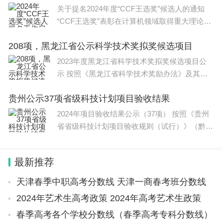
关于提名2024年度“CCF王选奖”候选人的通知
项目”合作协议，三方将依托前沿脑机智能技术，深
“CCF王选奖”表彰在计算机领域取得重大理论、
耕公益诊疗服务，加速人工智能医疗技术临床落地应
技术突破或获得重大科
208项，黑龙江省公示科学技术奖拟奖候选项目
用，以数字科技赋能特殊儿童康复事业，释放约1亿
2023年度黑龙江省科学技术奖拟奖候选项目公
元公益价值。福建农林大学人工智能学院祁君教授代
示 按照《黑龙江省科学技术奖励办法》及其实
表学校与中国电信福建分公司、厦门裕津得人工智能
施细则有关要求，省科技厅开展了20
科技有限公司签订“福农智摘、扬帆出海——‘福小
贵州公示37项省级科技计划项目验收结果
灵’采摘机器人新质生产力全球推广合作项目”合作协
2024年项目验收结果公示（37项） 按照《贵州
省省级科技计划项目验收规则（试行）》（黔科
议，将发挥各方优势，依托全球化产业运营渠道与校
通〔2023〕3号）规定，现对37项项目验
内核心科创技术，推动“福小灵”采摘机器人实现产业
最新推荐
化落地、国际化推广，为现代农业高质量发展注入数
字新动能。
天津春季中职高考分数线 天津一商春考班分数线
2024年艺术生高考政策 2024年高考艺术生政策
参观学院自主研发产品
春季高考各个学校分数线（春季高考专科分数线）