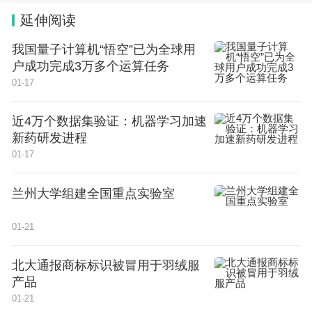
合、服务“三农”事业高质量发展的实际行动，也是学
延伸阅读
校优化办学布局，加快培养新型农林人才，奋进国
我国量子计算机“悟空”已为全球用
家“双一流”的战略举措。为推动人工智能学院高质量
户成功完成3万多个运算任务
01-17
发展，他提出三点要求。一要立足农林禀赋，在特色
办学上求突破。紧盯学科前沿与产业需求，着力突破
近4万个数据集验证：机器学习加速
一批农林人工智能关键核心技术，破解一批智慧农业
新药研发进程
01-17
领域发展难题，努力将人工智能学院建设成为国内特
色鲜明、影响力突出的农林人工智能育人与科创高
兰州大学组建全国重点实验室
地。二要坚持立德树人，在培育英才上塑品牌。加强
人工智能交叉课程体系建设，建强人工智能师资队
01-21
伍，搭建产学研一体化实践平台，着力培养兼具人工
北大通报商标标识被冒用于羽绒服
智能技术与农林专业素养的拔尖人才，打造辨识度
产品
高、竞争力强的育人品牌。三要强化协同创新，在产
01-21