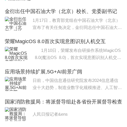
金衍出任中国石油大学（北京）校长、党委副书记
1月17日，教育部党组在中国石油大学（北京）
宣布了有关任免决定，金衍同志任中国石油大学
（北京）校长、党委副书记，吴小林同志不再
荣耀MagicOS 8.0首次实现意图识别人机交互
1月10日，荣耀发布自研操作系统MagicOS
8.0(魔法OS 8.0)，首次实现意图识别人机交
互，定义了智能终端交互新范式。此外，荣耀正
应用场景持续扩展,5G+AI前景广阔
式在Magic6系列上搭载自研70亿参数大模型“魔
法大
日前，中国信息通信研究院发布2024信息通信
业十大趋势，制造业数字化规模推进、人工智能
(AI)大模型能力持续跃升、5G增强技术迭代演进
国家消防救援局：将派督导组赴各省份开展督导检查
等位列其中。中国信息通信研究院副院长王志勤
认为，网络与AI
人民日报记者&ens