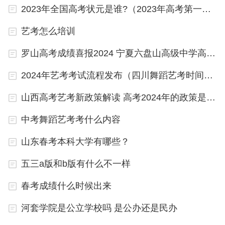
2023年全国高考状元是谁?（2023年高考第一名是谁？）
六 、师范类院校的录取分数会走低
艺考怎么培训
在可预见的未来，教师的需求会大幅减少，存在下岗
罗山高考成绩喜报2024 宁夏六盘山高级中学高考成绩
会转岗的可能，因此，师范专业的就业形势不容乐
2024年艺考考试流程发布（四川舞蹈艺考时间2024）
观，除了公费师范和优师计划外，师范专业的录取分
数会持续走弱。
山西高考艺考新政策解读 高考2024年的政策是怎样的
七、财经类专业录取分数会继续走弱
中考舞蹈艺考考什么内容
山东春考本科大学有哪些？
财经类专业的走弱已经有好几年了，今年的形势也不
会好到哪儿去，部分财经类名校的调整还没有到位，
五三a版和b版有什么不一样
分数还有下降的空间。
春考成绩什么时候出来
八、外语类专业和院校会持续遇冷
河套学院是公立学校吗 是公办还是民办