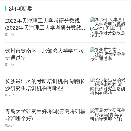
外语类专业和财经类专业这几年都不受待见，这种趋
延伸阅读
势短期还看不到有好转的迹象，今年大概率还会遇
冷。
2022年天津理工大学考研分数线
(2022年天津理工大学考研分数线是
九、计算机专业的热度会适当降低
多少)
01-25
随着互联网大厂不断传出裁员降薪的消息，给这几年
钦州市钦南区，北部湾大学学生考
研通过率
最热门的计算机专业泼了一点冷水，随着互联网大厂
01-25
发展遇到天花板，计算机专业的热度会有所降低。
长沙最出名的考研培训机构 湖南长
十、电子信息、电气类专业热度上升
沙研究生培训机构有哪些
01-27
计算机专业冷了一点，其它工科专业必然会代替一部
分想学计算机的人，电子信息类和电气类专业最有希
青岛大学研究生好考吗(青岛考研辅
望成为替代者。除了这两类以外，还会有其它工科专
导班哪个好)
01-27
业加入竞争者行列。