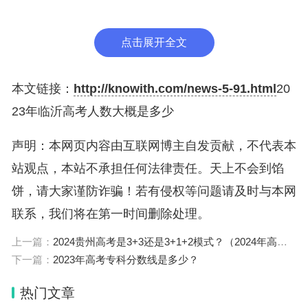
三、能进入体制内的招生类型分数会上涨
点击展开全文
随着体制内工作吸引力的提高，毕业即可进入体制内
工作的招生类型将会受到追捧，如公安司法院校、免
本文链接：
http://knowith.com/news-5-91.html
20
费医学定向生、公费师范生、优师计划、定向生等。
23年临沂高考人数大概是多少
四、工科专业的关注度会持续上升
声明：本网页内容由互联网博主自发贡献，不代表本
工科专业因为有一定门槛，就业情况比较好，更多的
站观点，本站不承担任何法律责任。天上不会到馅
理科生会关注工科专业，因此，工科专业的录取分数
饼，请大家谨防诈骗！若有侵权等问题请及时与本网
会有一定的上升。
联系，我们将在第一时间删除处理。
上一篇：
2024贵州高考是3+3还是3+1+2模式？（2024年高考改革政策）
五、医学类专业的报考热度保持稳定
下一篇：
2023年高考专科分数线是多少？
医学类专业这些年关注度一直较高，预期的需求会有
热门文章
上升，因此，录取分数会继续维持高位。