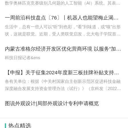
数学奥林匹克竞赛级别几何题的人工智能（AI）系统。其表现
喻。对于2024年有多少考生参加高考这个问题，据中国教育部
的数据统计，2024年参加高考的考生人数为约 1020 万人。
超过了之前最好的自动化定理证明系统。该研究证明了AI已接
高考考试作为衡量学生水平的重要指标，不仅关乎升学问题，
更是影响着学生们未来就业的方向和发展。那么为什么高考会
近人类破解复杂逻辑问题的最高水平。奥林匹克竞
一周前沿科技盘点〔76〕丨机器人也能望梅止渴？他们首次提出“机器联觉”；让光速减慢1万多倍，这块芯片什么来头？
有这么多人参加呢？一个可能的原因是，目前我国教育水平不
断提高，越来越多的学生都有机会接受到高中阶段的教育，因
生活中，总有一些人可以“听”到色彩，“看”到味道，或“嗅”出形
此参加高考的人数也随之增加。此外，高考作为重要的衡量学
生能力的手段，对于学生提高自己的考试水平也起到了重要的
状，这就是联觉。近期，受人类联觉启发，北大电子学院首次
作用。同时，历史上高考对于升学的加分比例也很高，这也会
系统化地建立并论述了通信和多模态感知智能融合的统一框架
促使更多的学生来参加高考。
然而，参加高考并不仅仅是为了升学。随着社会各行业对于高
——机器联觉。光速是宇宙中最快的速度，为了减
内蒙古准格尔经济开发区优化营商环境 以服务“加减法”促发展“节节高”
学历、高知识背景的需求增加，许多从业领域都已经将高考成
绩作为招聘的门槛之一。这也许是造成高考参加人数增加的一
科技日报记者&ens
个重要原因，许多人将高考看作是人生的重要转折点，视之为
事业的起点。
总之，随着社会的发展和国家教育的发展，参加高考人数逐年
【申报】关于征集2024年度新三板挂牌补贴支持资金项目的通知
增加是不争的事实，高考在社会的地位也越来越受到重视。就
目前的情况来看，参加高考人数还会继续在增加。
各有关单位：根据《中关村国家自主创新示范区促进科技金融
以上就是小编整理的内容，想要了解更多相关资讯内容敬请关
深度融合发展支持资金管理办法（试行）》（京科发〔2022〕
注。
6号）的有关规定，现开展2024年度新三板挂牌补贴支持资金
项目征集有关工作，有关事
图说外观设计|局部外观设计专利申请概览
热点精选