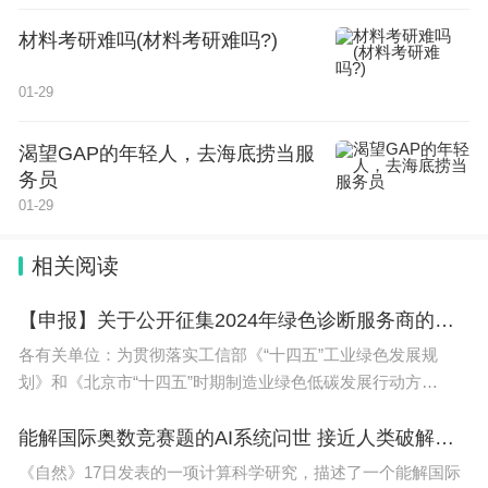
材料考研难吗(材料考研难吗?)
01-29
2024年山东高考报名人数是多少？
预计2024年山东高考人数为89.7万。
渴望GAP的年轻人，去海底捞当服
2022高考山东省报名考生共86.7万人，2021山东高考报名人数
是79.5万人，2020年山东高考报名人数为78.2万。据历年趋势
务员
得知，山东省高考人数始终呈上升趋势，所以预计2023年山东
01-29
高考人数为89.7万。2023年山东省普通高等学校集中招生将于7
月4日至8月6日开展，目前已顺利完成。
山东新高考改革给高校带来的优势和挑战：
1、高考改革优势：高校可以根据自己设定的选科要求选拔学
相关阅读
生，更能适应人才培养的需要。另外，会促进高校深化专业结
构改革，增强专业建设，提高专业吸引力，整体提高学校实
力。
【申报】关于公开征集2024年绿色诊断服务商的通知
2、高考改革挑战：首先是确定＋1的录取科目很麻烦。从往年
录取的情况来看，校均确定"三门选考科目，一门符合即可"的
各有关单位：为贯彻落实工信部《“十四五”工业绿色发展规
专业对口方案。
划》和《北京市“十四五”时期制造业绿色低碳发展行动方
案》，带动一批社会优质服务机构为本市制造业企业和工业园
区提供绿色诊断服
能解国际奥数竞赛题的AI系统问世 接近人类破解复杂逻辑问题的最高水平
2024年高考报名人数
《自然》17日发表的一项计算科学研究，描述了一个能解国际
高考是我国学生接受高等教育的重要门槛，它的重要性不言而