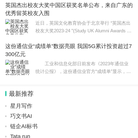
英国杰出校友大奖中国区获奖名单公布，来自广东的
优秀留英校友入围
近日，英国文化教育协会于北京举行 “英国杰出
校友大奖2023-24 ”(Study UK Alumni Awards 20
23-24)颁奖典礼，公布中国区获奖者名单。2023
这份通信业“成绩单”数据亮眼 我国5G累计投资超过7
年，主办方共收到来自90多个国家、140余所英
300亿元
国高等院校机构
工业和信息化部日前发布《2023年通信业
统计公报》，这份通信业官方“成绩单”显示，20
23年电信业全行业主要运行指标平稳增长。《统
计公报》数据显示，2023年电信业务量收双
最新推荐
增，全年电信业务总
星月写作
巧文书AI
链企AI标书
Tata.run