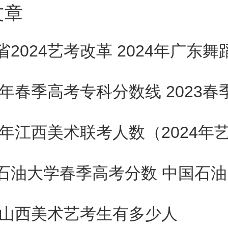
文章
然，QS也把这个学校的热度推向
年坐镇全球第二的位置，不管有
算外界怎么吐槽吧。IC这几年的
的，申请难度也是在暴增的，录
年往后压制，等待录取的时长也
24山西美术艺考生有多少人
个学校吧，也算是吃到了这几年理