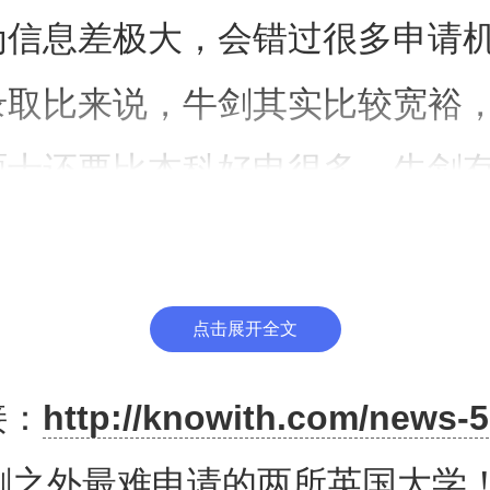
为信息差极大，会错过很多申请
录取比来说，牛剑其实比较宽裕
硕士还要比本科好申很多。牛剑
比是在40%往上的。一对比，其
有些学校，真实申请难度反而比
点击展开全文
卷，更难拿到录取名额。
接：
http://knowith.com/news-5
们聊下，我个人从业这么多年以
剑之外最难申请的两所英国大学