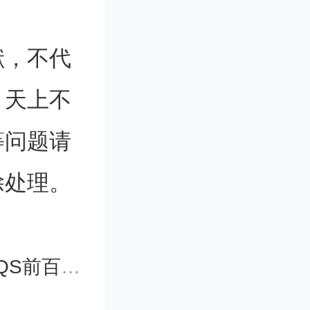
学，真的
献，不代
。天上不
等问题请
除处理。
一热度学
百学校！
一个学