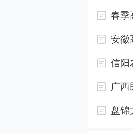
红利，现
芯片，量
安徽
而这些
信阳
能打的
说，I
广西
位来说
盘锦
离，但