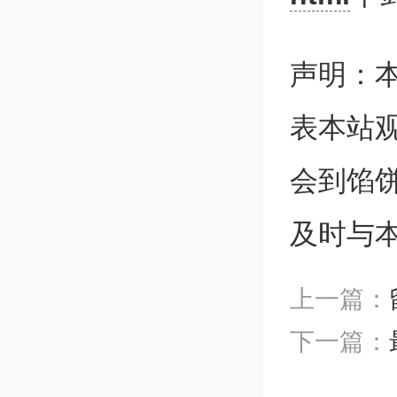
牛剑之
声明：
比较难
表本站
会到馅
及时与
No.1
上一篇：
帝国理
下一篇：
校了，