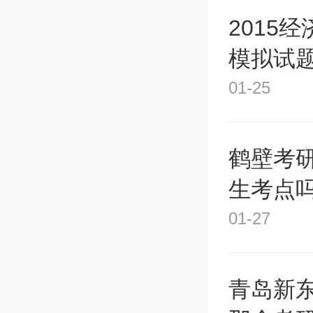
2015
说，如果
模拟试
豫，果
01-25
人家q
理吧？
鹤壁考
生考点吗
除了控
01-27
面试这
青岛新
优势，