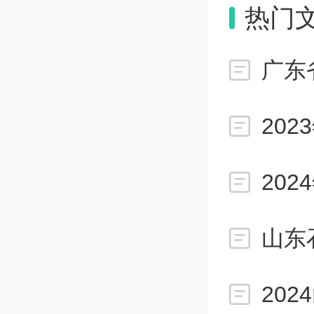
热门
校。当
连续两
吧，不
在暴增
年比一
增。
20
IC这