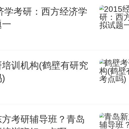
经济学考研：西方经济学
你能捡漏到ic，也算你本事，
题一
断入读就行。这学校抬头就很有
s都干到第二了。不看僧面看佛面
研培训机构(鹤壁有研究
)
比例，IC还有个最大的难点在于
种东西就像照妖镜，对于英本学
东方考研辅导班？青岛
毕竟语言方面不慌。另外对于那