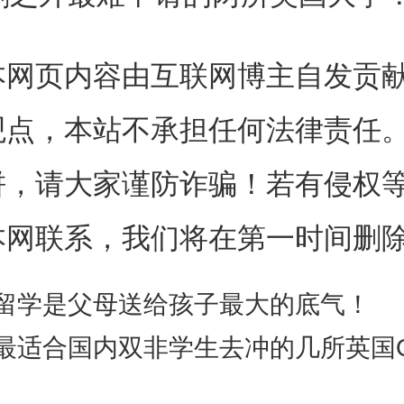
外，觉得最难掌握的两所英国大
本网页内容由互联网博主自发贡
估算到录取率。
观点，本站不承担任何法律责任
饼，请大家谨防诈骗！若有侵权
本网联系，我们将在第一时间删
牛剑之外第一扛把子IC
留学是父母送给孩子最大的底气！
工这个学校，近几年算是全英第
最适合国内双非学生去冲的几所英国QS前
无论是学霸还是学神都会去申的