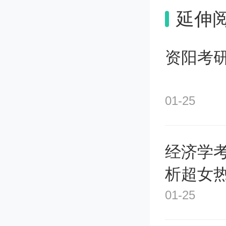
周知。这
延伸
资阳考
IC这
01-25
校强控
经济学
太会创收
析超女
业，基
01-25
整成了