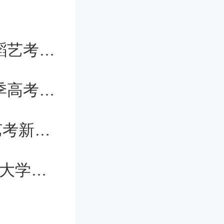
了神坛，
没有水分
广东省2024艺考改革 2024年广东舞蹈艺考新政策
申请量是
2023年春季高考专科分数线 2023春季高考专科录取分数线
取比例一
2024年江西美术联考人数（2024年艺考新规定）
是与日俱
山东石油大学春季高考分数 中国石油大学华东分数线
工版本的