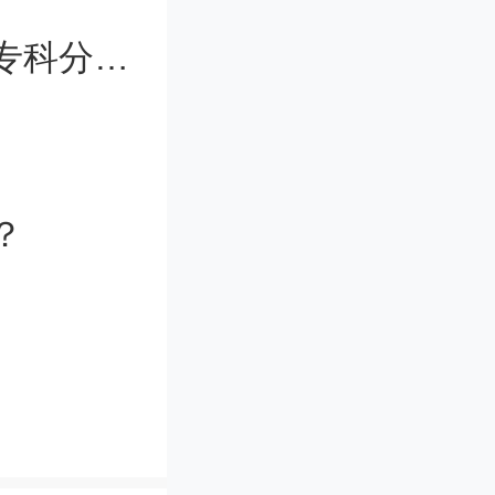
计算机，
春季高考各个学校分数线（春季高考专科分数线）
讯等等，
于全英最
？
发展来
是英区地
是有距
这个众所