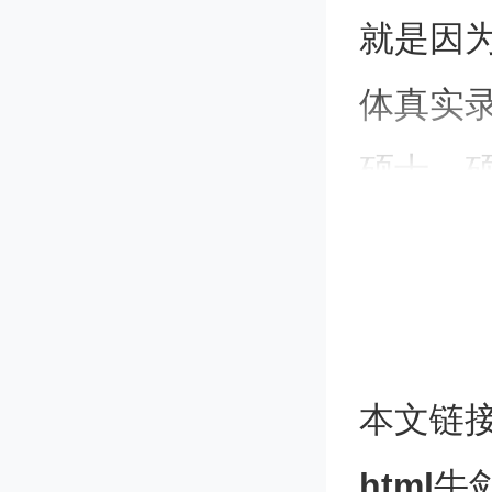
就是因
体真实
硕士，
业录取
现，还
高，更
本文链
今天我
html
牛