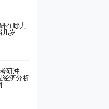
要还是学
别，就不
的捡漏专
在也慢慢
我只能