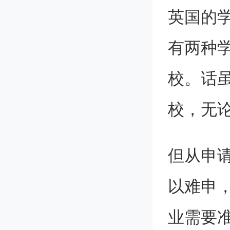
英国的学
有两种
校。话
校，无
但从申
以难申
业需要