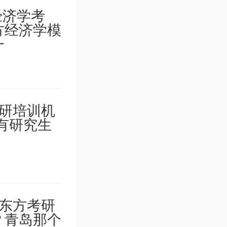
就别犹
用，你看
，是这个
要面试，
生来说有
些有真东