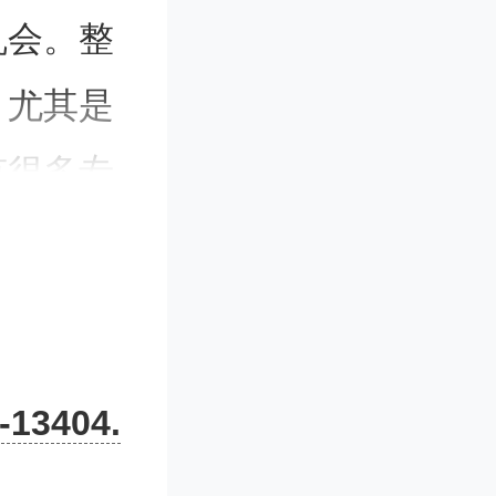
机会。整
，尤其是
有很多专
实会发
这些更
-13404.
来，除了
！