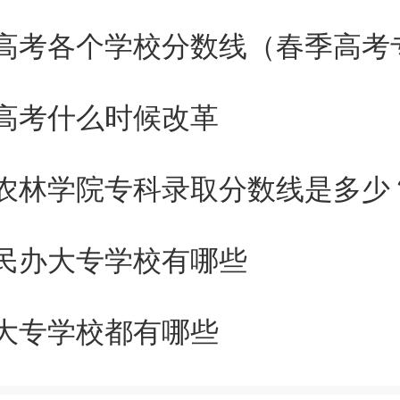
在全球的主流趋势就是搞ai，
子科技，ai+生物工程，6G通
高考什么时候改革
东西，IC都是硬核中的硬核，属
农林学院专科录取分数线是多少
一个学校。所以，你如果按趋势
C之名其实也配得住。当然，这只
民办大专学校有哪些
，你一定要和美国高校比，肯定
大专学校都有哪些
qs这种从来不待见美国高校的，