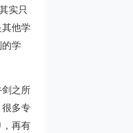
，其实只
是其他学
别的学
。
牛剑之所
，很多专
申，再有