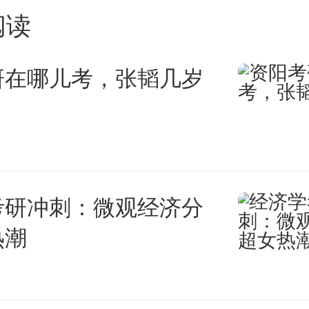
也就造就了ic现在的无双热度。
阅读
研在哪儿考，张韬几岁
个学校之所以难申，录取比低，主
国际学生比例的，到了G4这个级
考研冲刺：微观经济分
，或者水学生进去。所以，ic
热潮
本也没有，只有零星的几个，现
热门，同行多了，就很难上岸。