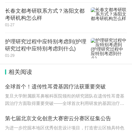
2024年美术联考地点
长春文都考研联系方式？洛阳文都
考研机构怎么样
2024年美术联考地点介绍如下：
01-27
2024年的美术联考地点已经公布的有北京、江苏、
护理研究过程中应特别考虑到(护理
河南、天津、吉林、黑龙江、上海、浙江、安徽、福
研究过程中应特别考虑到什么)
建、山东、湖南、广东、广西、四川和宁夏等15个
01-29
省份。具体的考试地点，需要根据考生在网上报名时
相关阅读
选择的考点来确定。比如北京市的美术联考在网上进
行，而四川省的考生则需要参考《四川省2024年普
全球首个！遗传性耳聋基因疗法获重要突破
通高等学校艺术体育类专业报名考试办法》来确定考
复旦大学附属眼耳鼻喉科医院领衔的研究团队在遗传性耳聋基
试地点。
因治疗方面取得重要突破——全球首次利用研发的基因治疗药
物恢复遗传性耳聋患者的听力和言语。相关临床研究结果1月25
需要注意的是，2024年是艺考改革元年，美术联考
日发表于《柳叶刀》。全球先天性耳聋患
第七届北京文化创意大赛密云分赛区征集公告
也迎来了较大的改革，可能会对考试的时段安排做出
为进一步挖掘本地区优秀创意设计项目，打造密云区独具特色