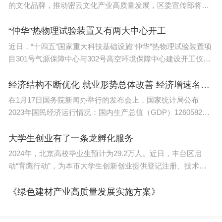
调整，例如河北、上海、宁夏和浙江四省已经明确将
的文化品牌，推动密云文化产业高质量发展，区委宣传部将举
办第七届北京文创大赛密云分赛区赛事，现公告如下：一、参
美术联考的时间从原来的一天改为一天半。因此，建
赛条件1.参赛项目符合
“仲华”热物理试验装置又有两大中心开工
议考生密切关注各省招生考试机构发布的相关通知，
近日，“十四五”国家重大科技基础设施“仲华”热物理试验装置项
以获取最新的考试信息。
目301号气源保障中心与302号高空环境保障中心建设开工仪式
在山东青岛举行。“仲华”热物理试验装置是“十四五”国家重大科
美术联考是什么意思
技基础设施中首个获得国家批复
经济结构不断优化 就业形势总体改善 经济增速名列前茅 2023年我国GDP同比增长5.2%
在1月17日国务院新闻办举行的发布会上，国家统计局公布
是美术高考的一种科目，以美术联考考试成绩作为考
2023年国民经济运行情况：国内生产总值（GDP）1260582亿
生报考本省美术院校的专业成绩，除单考单招的美术
元，按不变价格计算，同比增长5.2%，增速比2022年加快2.2
院校，其他的艺术院校都依据联考成绩作为生源录取
个百分点。主要预期目标圆满实现。回升向好、成色十足、表
大学生创业有了一条龙孵化服务
现亮
的专业课标准。联考可以减少美术考生一次次参加考
2024年，北京高校毕业生预计为29.2万人。近日，丰台区启
动“育鹰行动”，为本市大学生创新创业提供登记注册、技术培
试的麻烦并节约报名费。联考时间每年12月或者1
训、政策指导等一条龙孵化服务。目前，首个参与行动的大学
月。
生创业团队领到了营业执照，还有近10个团队正在创业
《绿色建材产业高质量发展实施方案》
联考过后考生的文化课冲刺是艺术生重点内容。“美