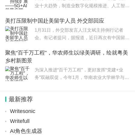
业十大趋势，制造业数字化规模推进、人工智能
的基本要求，为高等学校选拔美术类专业人才提供基
(AI)大模型能力持续跃升、5G增强技术迭代演进
本依据。省级专业统考工作由各省级招生委员会统一
美打压限制中国赴美留学人员 外交部回应
等位列其中。中国信息通信研究院副院长王志勤
领导，省级招生考试机构负责考试的统筹协调及组织
认为，网络与AI
1月31日，外交部发言人汪文斌主持例行记者
实施工作。考务工作应遵循公平、公正、科学、安全
会。有记者提问，据报道，近日再次有中国留学
生在美国华盛顿杜勒斯机场入境美国时遭盘查，
的原则。
聚焦“百千万工程”，华农师生以绿美调研，绘就粤美
美方执法人员反复询问当事人政治背景和科研情
以上就是为大家带来的艺考2024新政策 2024艺考考试时间，希
乡村新图景
况，以放行为条件要求当
望能帮助到大家！
为深入推进“百千万工程”，更好发挥“党建+业
务”双融双促，今年1月，华南农业大学林学与风
景园林学院党委通过党政领导牵头、专业教师业
务支撑、青年大学生广泛参与的形式，结合学院
最新推荐
学科优势和专业特
Writesonic
Writefull
AI角色生成器