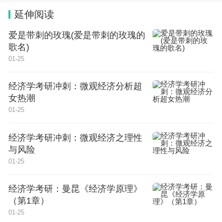
6日；音乐类：2023年12月2日—3日。
延伸阅读
爱是带刺的玫瑰(爱是带刺的玫瑰的
四、四川省
歌名)
01-25
1、音乐类笔试时间：2023年12月17日；音乐类面试
时间：2024年1月8日开考；舞蹈类面试科目考试时
经济学考研冲刺：微观经济分析超
间：2023年12月1日—13日；表（导）演类面试科目
女热潮
考试时间：2023年12月1-13日。
01-25
2、表（导）演类戏剧影视导演方向叙事性作品写作
经济学考研冲刺：微观经济之理性
与风险
考试时间：2023年12月9日14:30—17:00；播音与主
01-25
持类面试科目考试时间：2023年12月1-13日；美术
与设计类考试时间：2023年12月2-3日；书法类考试
经济学考研：曼昆《经济学原理》
（第1章）
时间：2023年12月10日。
01-25