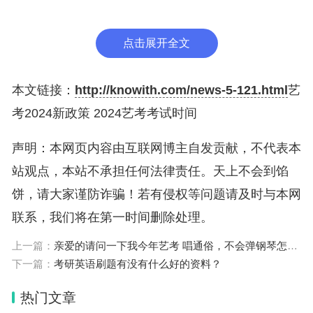
2024艺考考试时间
点击展开全文
2024艺考考试时间具体如下：
一、北京市
本文链接：
http://knowith.com/news-5-121.html
艺
考2024新政策 2024艺考考试时间
美术与设计类考试时间：2023年12月2—3日；书法
类、音乐类、舞蹈类、表（导）演类、播音与主持类
声明：本网页内容由互联网博主自发贡献，不代表本
考试时间：2023年12月2日起陆续开始考试，具体考
站观点，本站不承担任何法律责任。天上不会到馅
试时间及安排以本人准考证为准。
饼，请大家谨防诈骗！若有侵权等问题请及时与本网
联系，我们将在第一时间删除处理。
二、浙江省
上一篇：
亲爱的请问一下我今年艺考 唱通俗，不会弹钢琴怎么办啊
1、美术与设计类：2023年12月2—3日；表（导）演
下一篇：
考研英语刷题有没有什么好的资料？
类戏剧影视表演方向：2023年12月9日；表，导演类
热门文章
戏剧影视导演方向：2023年12月9日；表（导）演类