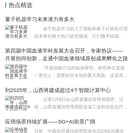
术联考也称之为统考，联考是由省级进行组织的考
热点精选
试，也就是对全省的艺考生进行专业的考试。以美术
量子机器学习未来潜力有多大
联考考试成绩作为你报考本省美术院校的专业成绩，
基于机器学习的人工智能和量子计算机可谓
除单考单招的美术院校，其他的艺术院校都依据联考
技术界的两大热门研究领域。它们携手组成
成绩作为生源录取的专业课标准。
的“梦之队”被科学家称为量子机器学习。英国
第四届中国血液学科发展大会召开，专家热议——
《自然》杂志网站在近日的报道中指出，科学家
总则：全国普通高校招生美术类专业省级统一考试
开展协同创新，走通中国血液领域原创成果孵化之路
正
(以下简称省级专业统考)是国家教育考试的组成部
“开展创新疗法的临床研究，研究单位是第
一责任人，需要担负未知的重大风险。这是原创
分。为规范和完善省级专业统考工作，根据教育部有
成果孵化过程中，存在的诸多困难之一。”日
关普通高校招生全国统一考试考务工作规定及艺术类
到2025年，山西将建成超过4个智能计算中心
前，第四届中国血液学科发展大会召开，中国医
专业招生工作办法，结合美术类专业考试特点，特制
学科学院
记者1月8日从山西省通信管理局获悉，日
定本办法。
前，山西省通信管理局联合省工业和信息化厅等
七部门印发《山西省算力基础设施高质量发展实
省级专业统考着重考查考生是否具备普通高等学校美
应用场景持续扩展——5G+AI前景广阔
施方案》(以下简称《方案》)。《方案》旨在进
一步推进算力
术类专业或按美术类专业招生的相关专业对美术技能
日前，中国信息通信研究院发布2024信息通信