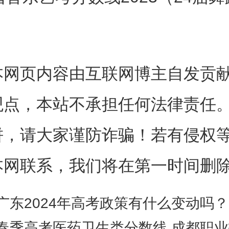
不低于160.00分，视唱练耳单
）
.00分，乐器演奏和乐理单科成绩
本网页内容由互联网博主自发贡
。
观点，本站不承担任何法律责任
有哪些录取规则：
饼，请大家谨防诈骗！若有侵权
本网联系，我们将在第一时间删
考试成绩上线的基础上，按专业
低排序择优录取。这种录取规则
广东2024年高考政策有什么变动吗？
春季高考医药卫生类分数线 成都职业技术学院单