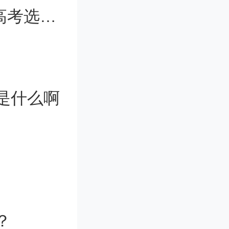
2024年新高考选科要求 山东2024年高考选科要求
格的基础
业课成绩
这种录取
是什么啊
。
格的基础
化课成绩
这种录取
？