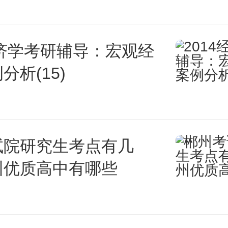
不仅需要有扎实的专业技能，更
经济学考研辅导：宏观经
文素养和社会责任感。
分析(15)
次，改革将更加强调实践教学。以
于注重理论知识的考察，而忽视
试院研究生考点有几
要性。改革后，将增加实践环节
州优质高中有哪些
有更多的机会展示自己的实际操