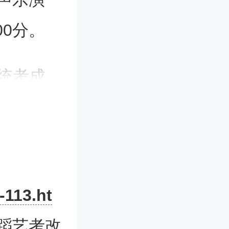
00分。
统考成
科成绩不
不低于3
-113.ht
统考成
舞蹈艺考改