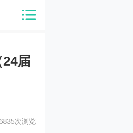
24届
6835次浏览