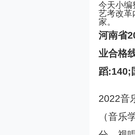
今天小编
艺考改革
家。
河南省2
业合格线
蹈:140
2022
（音乐学
分，视唱