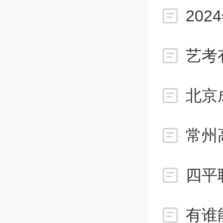
在文化
上，将
艺考
所占的
北京
方式比
常州
在文化
四平
上，将
所占的
有谁