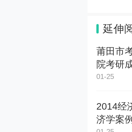
方式比
延伸
24届
莆田市
院考研
24届舞
01-25
1、首
2014
专业技
济学案例
维、团
01-25