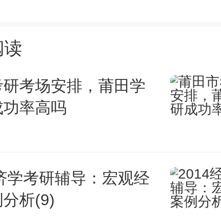
较有利于文化课成绩较好的考生
阅读
舞蹈艺考改革内容
考研考场安排，莆田学
成功率高吗
蹈艺考改革内容如下：
先，改革将更加注重考生的综合素
经济学考研辅导：宏观经
能外，还将考察考生的艺术修养
分析(9)
队协作能力等。这是因为在现代