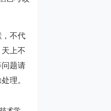
科成绩不
不低于3
献，不代
。天上不
等问题请
除处理。
考试成绩
有利于选
招录取线