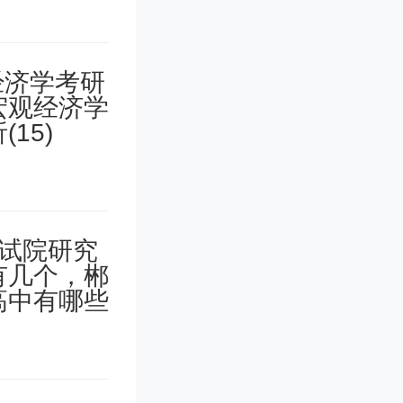
需要有良
往的考试
了实践操
的比重，
作能力。