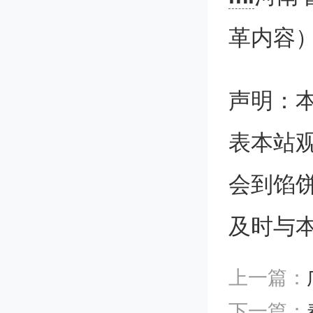
绩：总分
革内容
低于20
声明：
0.00分
表本站
艺术生
会到馅
及时与
在文化
从高到
上一篇：
下一篇：