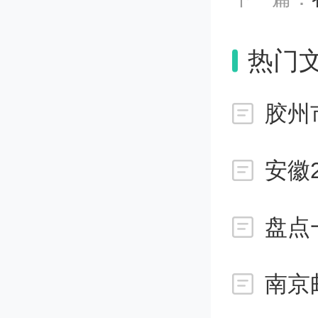
拔专业
热门
若是专
也可能
校及专
考生注
盘点
的考生(
的政策