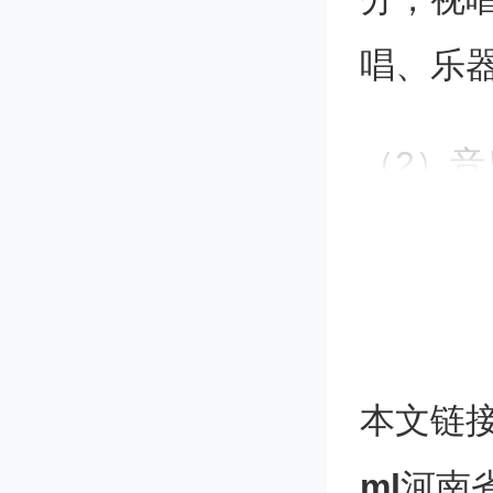
唱、乐器
（2）
绩：总分
低于20
0.00分
本文链
（3）
ml
河南