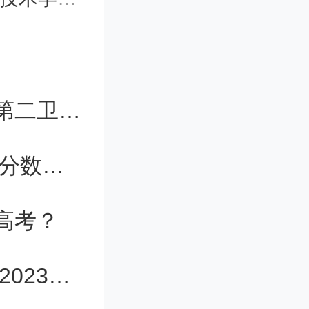
成绩较高
较高的院
胶州市卫校了3+2录取分数线 胶州市第二卫校录取分数线
特别提醒
安徽2023高考理科最高分（安徽高考分数线2024年公布）
特别突出
高考？
一些优惠
南京邮电大学春季高考分数 江苏南邮2023分数线