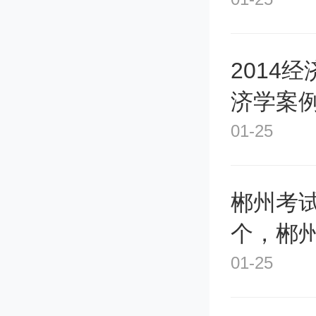
术人才
2014
好的人
济学案例
01-25
2、其
往往过
郴州考
作的重
个，郴
01-25
让考生