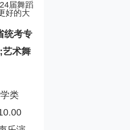
24届舞蹈
更好的大
省统考专
8;艺术舞
乐学类
.00
，声乐演