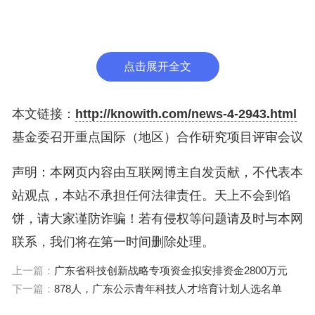
学术因素干扰，从项目科学价值与创新性、合作必要
性与可行性等核心维度严格评判，遴选出优势互补、
有利于推动领域发展的合作研究项目。
点击展开全文
国际科研资助部副主任吕群燕作2026年度项目评审
本文链接：
http://knowith.com/news-4-2943.html
工作报告，介绍了本年度申请受理、通讯评审及推荐
基金委召开重点国际（地区）合作研究项目评审会议
答辩情况，明确了评审会议的任务和要求。自然科学
声明：本网页内容由互联网博主自发贡献，不代表本
基金委监督委员会副主任、驻会监督工作组组长何鸣
站观点，本站不承担任何法律责任。天上不会到馅
鸿就会议评审驻会监督工作的总体要求和工作内容进
饼，请大家谨防诈骗！若有侵权等问题请及时与本网
行说明，要求与会人员坚持会风与会纪并重，严格落
联系，我们将在第一时间删除处理。
实“四方主体”责任，切实维护科学基金科学性和公正
性，大力营造良好科研生态，助力实现高水平科技自
上一篇：
广东省科技创新战略专项资金拟安排资金2800万元
下一篇：
878人，广东公示青年科技人才培育计划人选名单
立自强。