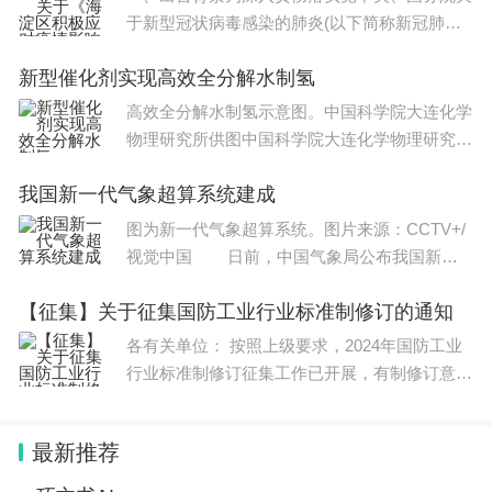
于新型冠状病毒感染的肺炎(以下简称新冠肺炎)
疫情防控工作部署，切实减轻疫情对中小微企业
新型催化剂实现高效全分解水制氢
生产经营影响，帮助企业共渡难关和稳定发展，
国务院、北
高效全分解水制氢示意图。中国科学院大连化学
物理研究所供图中国科学院大连化学物理研究所
研究员章福祥团队在宽光谱捕光催化剂全分解水
我国新一代气象超算系统建成
制氢研究中取得新进展。他们发现金属载体强相
互作用可显著促进Ir/BiVO4光催化剂
图为新一代气象超算系统。图片来源：CCTV+/
视觉中国 日前，中国气象局公布我国新一
代气象超算系统建成，运算能力提升6.5倍，大
【征集】关于征集国防工业行业标准制修订的通知
幅提高天气及气候预测等方面的精准率。同时，
多项气象核心技术实现突破，在全球同化预报系
各有关单位： 按照上级要求，2024年国防工业
统
行业标准制修订征集工作已开展，有制修订意向
的单位，请于2月29日17：00前联系北京市国防
最新推荐