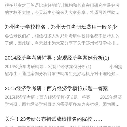
很多朋友对于英语比较好的培训机构和长春在职研究生最好考
的学校不太懂，今天就由小编来为大家分享，希望可以帮助到
大家，下面一起来看看吧！本文目录护理考研在职考研最容易
的学校长春应化所考研难度建筑学考长春的研
郑州考研学校排名，郑州天任考研班费用一般多少
各位老铁们好，相信很多人对郑州考研学校排名都不是特别的
了解，因此呢，今天就来为大家分享下关于郑州考研学校排名
以及郑州天任考研班费用一般多少的问题知识，还望可以帮助
大家，解决大家的一些困惑，下面一起来看看吧！本
2014经济学考研辅导：宏观经济学案例分析(1)
2014经济学考研辅导：宏观经济学案例分析(1) 小编提
醒考生：通过案例分析能够帮助考生更好地机身对于理论知识
的把握，因此，大家在备考宏观经济学的相关知识，最好多看
一些现实案例，通过案例分析来巩固知识。下面
2015经济学考研：西方经济学模拟试题一答案
2015经济学考研：西方经济学模拟试题一答案 2015年经济
学考研，西方经济学科目复习需要更多精力去把握。因为西方
经济学的理论体系比较复杂，研究方法也很多，有很多纯理论
的东西需要大家去理解记忆，也有很多纯数据
关注！23考研公布初试成绩排名的院校……