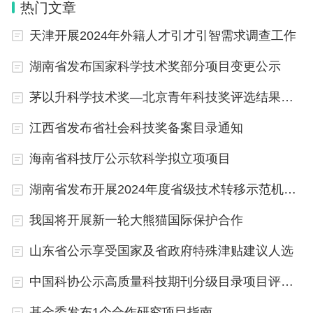
热门文章
评审会上，评审专家认真听取项目汇报、审阅申请材
天津开展2024年外籍人才引才引智需求调查工作
料，经过提问与讨论，投票遴选出2026年度拟资助
湖南省发布国家科学技术奖部分项目变更公示
项目，并提出建议资助金额。驻会监督工作组全程监
督评审过程。
茅以升科学技术奖—北京青年科技奖评选结果公示
江西省发布省社会科技奖备案目录通知
自然科学基金委国际科研资助部及相关部门工作人员
参加会议。
海南省科技厅公示软科学拟立项项目
湖南省发布开展2024年度省级技术转移示范机构申报认定工作通知
（原标题：自然科学基金委国际科研资助部召开202
6年度重点国际（地区）合作研究项目评审会议）
我国将开展新一轮大熊猫国际保护合作
山东省公示享受国家及省政府特殊津贴建议人选
中国科协公示高质量科技期刊分级目录项目评审结果
基金委发布1个合作研究项目指南