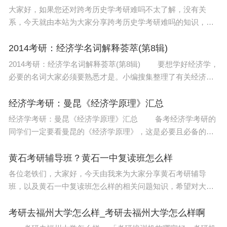
大家好，如果您还对跨考历史学考研难吗不太了解，没有关
系，今天就由本站为大家分享跨考历史学考研难吗的知识，包
括有没有朋友是在上海奉贤星火考的大路啊的问题都会给大家
分析到，还望可以解决大家的问题，下面我们就开始
2014考研：经济学名词解释荟萃(第8辑)
2014考研：经济学名词解释荟萃(第8辑) 要想学好经济学，
必要的名词大家必须要熟悉才是。小编搜集整理了有关经济学
方面的名词解释，希望考生把它们记住，方便日后做题的运
用。 71.成本递增的产业(Increasing-cos
经济学考研：曼昆《经济学原理》汇总
经济学考研：曼昆《经济学原理》汇总 备考经济学考研的
同学们一定要看曼昆的《经济学原理》，这是必要且必备的复
习资料参考书目。下面小编就和大家分享曼昆的《经济学原
理》各章节的内容，希望对考生有所帮助。
黄石考研辅导班？黄石一中复读班怎么样
各位老铁们，大家好，今天由我来为大家分享黄石考研辅导
班，以及黄石一中复读班怎么样的相关问题知识，希望对大家
有所帮助。如果可以帮助到大家，还望关注收藏下本站，您的
支持是我们最大的动力，谢谢大家了哈，下面我们开始吧
考研去福州大学怎么样_考研去福州大学怎么样啊