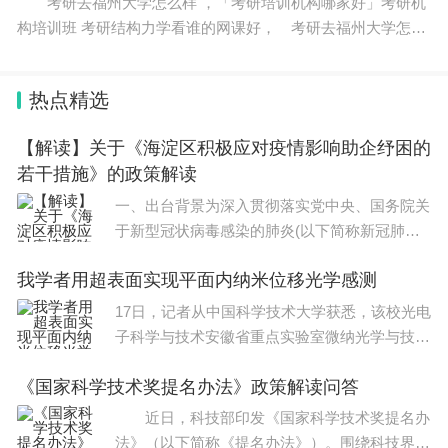
考研去福州大学怎么样 ，「考研培训机构哪家好」考研机
构培训班 考研结构力学看谁的网课好， 考研去福州大学怎么
样 对于即将参加考研的学生而言，考研资料是必不可少的学习
工具之一，而如何获取质量优良的资料也
热点精选
【解读】关于《海淀区积极应对疫情影响助企纾困的
若干措施》的政策解读
一、出台背景为深入贯彻落实党中央、国务院关
于新型冠状病毒感染的肺炎(以下简称新冠肺炎)
疫情防控工作部署，切实减轻疫情对中小微企业
我学者用超表面实现平面内纳米位移光学感测
生产经营影响，帮助企业共渡难关和稳定发展，
国务院、北
17日，记者从中国科学技术大学获悉，该校光电
子科学与技术安徽省重点实验室微纳光学与技术
课题组教授王沛和副教授鲁拥华设计了一种光学
《国家科学技术奖提名办法》政策解读问答
超表面，并用该表面将二维平面的位移信息映射
为双通道偏光干涉的光强变化，实现了平面内
近日，科技部印发《国家科学技术奖提名办
法》（以下简称《提名办法》）。围绕科技界关