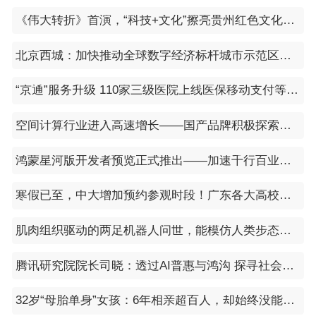
《伟大转折》首演，“科技+文化”擦亮贵州红色文化旅游“新IP”
北京西城：加快推动全球数字经济标杆城市示范区建设
“京通”服务升级 110家三级医院上线医保移动支付等功能
空间计算行业进入高速增长——国产品牌积极探索布局
鸿蒙星河版开发者预览正式推出——加速千行百业应用鸿蒙化
寒假已至，中大增加预约参观时段！广东各大高校开放情况如何？
肌肉组织驱动的两足机器人问世，能模仿人类步态行走和急转弯
腾讯研究院院长司晓：透过AI普惠与鸿沟 探寻社会增益
32岁“母胎单身”女孩：6年相亲超百人，却始终没能谈一场恋爱