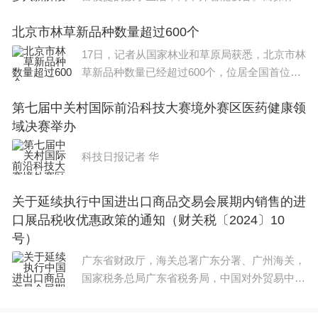
统，正是每台设备得以流畅运行的“大脑”。1月1
北京市林草新品种数量超过600个
8日，被称为“纯血”鸿蒙的华为鸿蒙星河版面向
开发者开放申请，并宣布将于今年四季度
17日，记者从国家林业和草原局获悉，北京市林
草新品种数量已经超过600个，位居全国首位。
据北京市园林绿化局相关负责人介绍，截至202
第七届中关村国际前沿科技大赛境外赛区医药健康领
2年底，北京市共有607个林草植物获得国家新
域决赛举办
品种授权，占全国总量的18.12%。品种主要集
中在观赏
科技日报记者 华
关于延续执行中国进出口商品交易会展期内销售的进
口展品税收优惠政策的通知（财关税〔2024〕10
号）
广东省财政厅，海关总署广东分署、广州海关，
国家税务总局广东省税务局，中国对外贸易中
心：经国务院同意，对2024年至2025年举办的
中国进出口商品交易会，延续执行《财政部 海