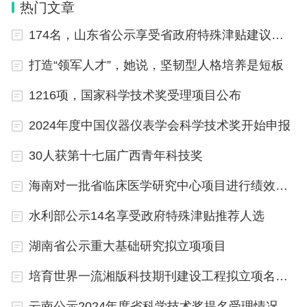
热门文章
向”，发扬追求真理、勇攀高峰的科学精神，着力加
174名，山东省公示享受省政府特殊津贴建议人选
强基础研究和应用基础研究，努力攻克关键核心技
术，全力促进科技成果转化应用，大力推动科技创新
打造“领军人才”，她说，坚韧型人格培养是短板
和产业创新深度融合，为在中国式现代化进程中展现
1216项，国家科学技术奖受理项目公布
贵州新风采作出新的更大贡献。
2024年度中国仪器仪表学会科学技术奖开始申报
附件：2024年度贵州省科学技术奖授奖项目目录
30人获第十七届广西青年科技奖
海南对一批省临床医学研究中心项目进行绩效验收评价
贵州省人民政府
水利部公示14名享受政府特殊津贴推荐人选
2025年8月29日
湖南省公示重大基础研究拟立项项目
（此件公开发布）
培育世界一流湘版科技期刊建设工程拟立项名单公布
云南公示2024年度省科学技术奖提名受理情况