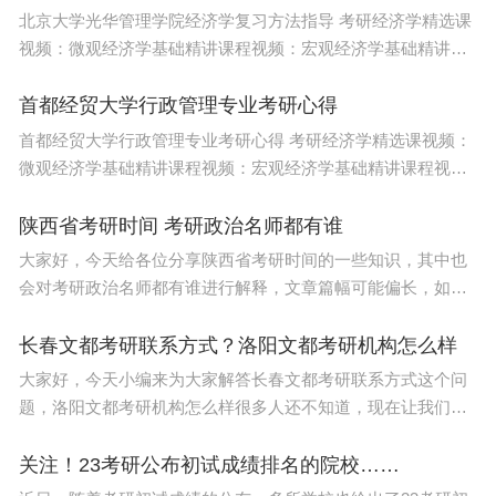
北京大学光华管理学院经济学复习方法指导 考研经济学精选课
视频：微观经济学基础精讲课程视频：宏观经济学基础精讲课
程视频：政治经济学基础课程视频：北京大学871经济学重难点
精讲课程视频：中国人民大学802经济学综合
首都经贸大学行政管理专业考研心得
首都经贸大学行政管理专业考研心得 考研经济学精选课视频：
微观经济学基础精讲课程视频：宏观经济学基础精讲课程视
频：政治经济学基础课程视频：北京大学871经济学重难点精讲
课程视频：中国人民大学802经济学综合导学课
陕西省考研时间 考研政治名师都有谁
大家好，今天给各位分享陕西省考研时间的一些知识，其中也
会对考研政治名师都有谁进行解释，文章篇幅可能偏长，如果
能碰巧解决你现在面临的问题，别忘了关注本站，现在就马上
开始吧！本文目录考研政治客观题32分，大题写的都很
长春文都考研联系方式？洛阳文都考研机构怎么样
大家好，今天小编来为大家解答长春文都考研联系方式这个问
题，洛阳文都考研机构怎么样很多人还不知道，现在让我们一
起来看看吧！本文目录文都考研靠谱吗杭州文都考研靠谱吗洛
阳文都考研机构怎么样文都考研培训机构怎么
关注！23考研公布初试成绩排名的院校……