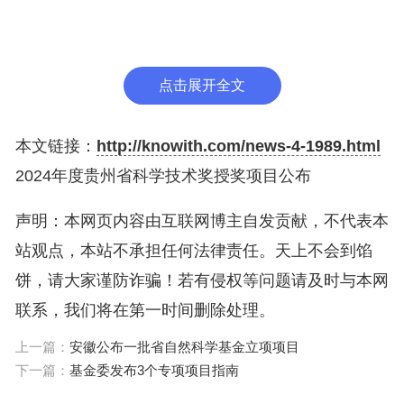
为及生态效应”等10项成果省自然科学奖二等奖，授
予“水系电化学储能材料的可控合成与器件研制”等27
项成果省自然科学奖三等奖；授予“基质重度失衡型
点击展开全文
氮肥废水生物脱氮关键技术及产业化应用”等2项成果
省技术发明奖一等奖；授予“支撑智慧用电的电力指
本文链接：
http://knowith.com/news-4-1989.html
纹关键技术与应用”等7项成果省科学技术进步奖一等
2024年度贵州省科学技术奖授奖项目公布
奖，授予“大断面隧道高能低损精准控制爆破关键技
声明：本网页内容由互联网博主自发贡献，不代表本
术及应用”等19项成果省科学技术进步奖二等奖，授
站观点，本站不承担任何法律责任。天上不会到馅
予“宇航用高密度印制电路连接器应力变形控制关键
饼，请大家谨防诈骗！若有侵权等问题请及时与本网
技术”等52项成果省科学技术进步奖三等奖；授予美
联系，我们将在第一时间删除处理。
国专家ZHOU?JIAZU省科学技术合作奖。
上一篇：
安徽公布一批省自然科学基金立项项目
希望获奖单位和个人珍惜荣誉、砥砺奋进、再创佳
下一篇：
基金委发布3个专项项目指南
绩。全省科技工作者要向获奖者学习，坚持“四个面