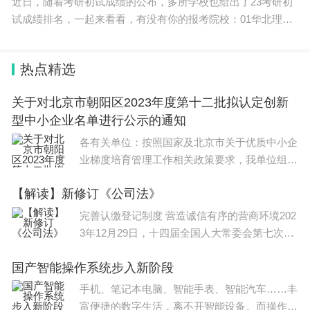
近日，随着考研初试成绩的公布，多所学校也给出了23考研初
试成绩排名，一起来看看，有没有你的报考院校：01华北理工
大学02齐鲁工业大学03江西财经大学04北京林业大学
热点精选
关于对北京市朝阳区2023年度第十二批拟认定创新
型中小企业名单进行公示的通知
各有关单位：按照国家及北京市关于优质中小企
业梯度培育管理工作相关政策要求，我单位组织
开展了朝阳区2023年度第十二批创新型中小企
【解读】新修订《公司法》
业征集及评审工作。现将拟认定企业名单(见附
件)向社会进
完善认缴登记制度 营造诚信有序的营商环境202
3年12月29日，十四届全国人大常委会第七次会
议表决通过新修订的《公司法》，自2024年7月
国产智能操作系统步入新阶段
1日起施行。新《公司法》对有限责任公司认缴
登记制进行
手机、笔记本电脑、智能手表、智能汽车……丰
富便捷的数字生活，离不开智能设备。而操作系