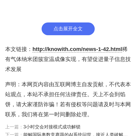
曲并形成微小的气泡。两个或多个惰性气体原子会在
这些气泡内相遇，并形成规则且紧密堆积的二维惰性
气体纳米团簇。
点击展开全文
团队使用扫描透射电子显微镜观察了这些团簇并
对其进行了直接成像，发现这些团簇会旋转、跳跃、
本文链接：
http://knowith.com/news-1-42.html
稀
生长和收缩。
有气体纳米团簇室温成像实现，有望促进量子信息技
术发展
研究人员表示，下一步将研究不同稀有气体纳米
团簇的性质，以及它们在低温和高温下的行为。由于
声明：本网页内容由互联网博主自发贡献，不代表本
稀有气体广泛应用于光源和激光器内，最新结构将有
站观点，本站不承担任何法律责任。天上不会到馅
望在量子信息技术领域找到用武之地。
饼，请大家谨防诈骗！若有侵权等问题请及时与本网
联系，我们将在第一时间删除处理。
上一篇：
3小时交会对接模式成功解锁
下一篇：
能解国际奥数竞赛题的AI系统问世，接近人类破解复杂逻辑问题的最高水平