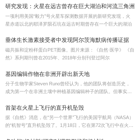
研究发现：火星在远古曾存在巨大湖泊和河流三角洲
一项利用美国“毅力”号火星车探测数据开展的新研究发现，火
星赤道以北的耶泽罗陨石坑在远古时期曾存在一个巨大的湖泊
垂体生长激素接受者中发现阿尔茨海默病传播证据
磁共振和淀粉样蛋白PET图像。图片来源：《自然·医学》 《自
然》系列期刊曾在2015年、2018年分别刊登过阿尔
基因编辑作物在非洲开辟出新天地
分子生物学家Steven Runo曾经认为，他的团队将创造历史，
成为第一个在非洲土壤中种植基因编辑种子的团队。但事实证
明，这一领
首架在火星上飞行的直升机坠毁
据《自然》消息，在“另一个世界”飞行的美国宇航局（NASA）
的“机智号”直升机坠毁了。1月18日，它在第72次飞行中在火星
上的耶