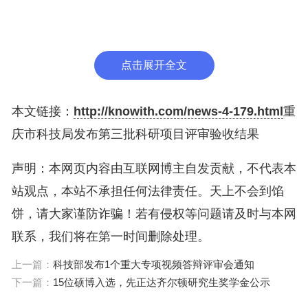
市纪委监委驻市科学技术局纪检监察组 曾媛 675135
76
点击展开全文
联系地址：渝北区新溉大道2号生产力大厦1510室
本文链接：
http://knowith.com/news-4-179.html
重
邮政编码：401147
庆市科技局发布第三批科研项目评审验收结果
声明：本网页内容由互联网博主自发贡献，不代表本
附件：2024年第三批科研项目评审验收结果清单
站观点，本站不承担任何法律责任。天上不会到馅
饼，请大家谨防诈骗！若有侵权等问题请及时与本网
联系，我们将在第一时间删除处理。
上一篇：
科技部发布1个重大专项视频答辩评审会通知
重庆市科学技术局
下一篇：
15位硕博入选，先正达齐尔顿研究生奖学金公示