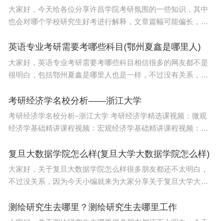
大家好，今天给各位分享许昌学院考研氛围的一些知识，其中
也会对哪个学校研究生好考进行解释，文章篇幅可能偏长，如
果能碰巧解决你现在面临的问题，别忘了关注本站，现在就马
上开始吧！本文目录河南许昌学院好不好许昌学院那
英语专业考研需要考哪些科目(鄂州夏鑫是哪里人)
大家好，英语专业考研需要考哪些科目相信很多的网友都不是
很明白，包括鄂州夏鑫是哪里人也是一样，不过没有关系，接
下来就来为大家分享关于英语专业考研需要考哪些科目和鄂州
夏鑫是哪里人的一些知识点，大家可以关注收藏
考研经济学名校分析——浙江大学
考研经济学名校分析–浙江大学 考研经济学精选课视频：微观
经济学基础精讲课程视频：宏观经济学基础精讲课程视频：政
治经济学基础课程视频：北京大学871经济学重难点精讲课程视
频：中国人民大学802经济学综合导学课
复旦大数据学院怎么样(复旦大学大数据学院怎么样)
大家好，关于复旦大数据学院怎么样很多朋友都还不太明白，
不过没关系，因为今天小编就来为大家分享关于复旦大学大数
据学院怎么样的知识点，相信应该可以解决大家的一些困惑和
问题，如果碰巧可以解决您的问题，还望关注下本
测绘研究生去哪里？测绘研究生去哪里工作