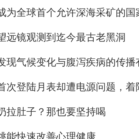
成为全球首个允许深海采矿的国
动连接额外的电线来进行记录。
有高度的可定制性和可扩展性，
望远镜观测到迄今最古老黑洞
半导体和数字显示屏行业的薄膜
发现气候变化与腹泻疾病的传播
紧凑，只有15微米厚，最大限度
大脑之间的材料特性差异。
奶拉肚子？那也要坚持喝
次只报告了大脑记录数据，但该
于记录大脑活动和为大脑的精确
桃能快速改善心理健康