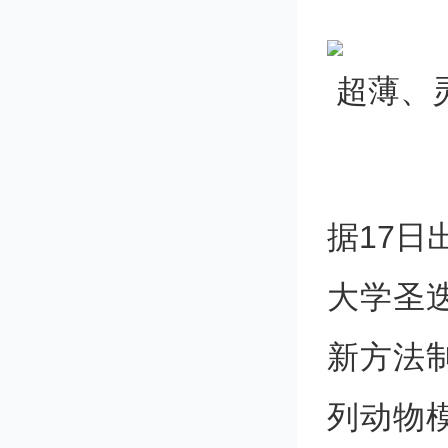
超薄、
据17日
大学圣
新方法
列动物