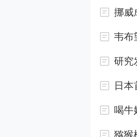
挪威
需要手
系统具
韦布
于源自
研究
针非常
探针和
喝牛
虽然此
开发用
猕猴