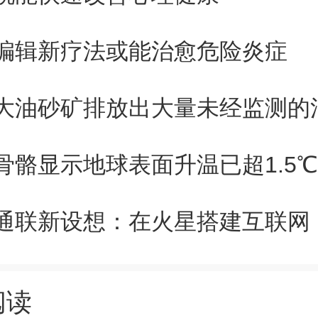
。该团队使用这种可扩展的薄膜
编辑新疗法或能治愈危险炎症
脑机接口，记录大脑活动并向皮
大油砂矿排放出大量未经监测的
性电刺激。
骨骼显示地球表面升温已超1.5℃
前专注于将该技术应用于难治
通联新设想：在火星搭建互联网
们的目标是使患者能实现无线访
庭环境中自由移动，而无需被任
阅读
能连续监测患者皮质和深部脑结构