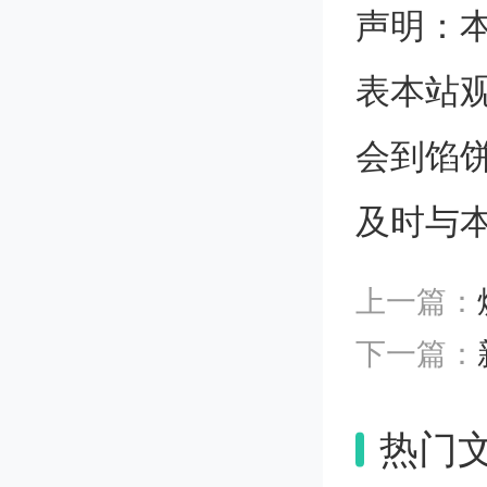
声明：
探针可
表本站
探针只
会到馅
发的创
及时与
到数千
上一篇：
解大脑
下一篇：
探针是
热门
叠加，