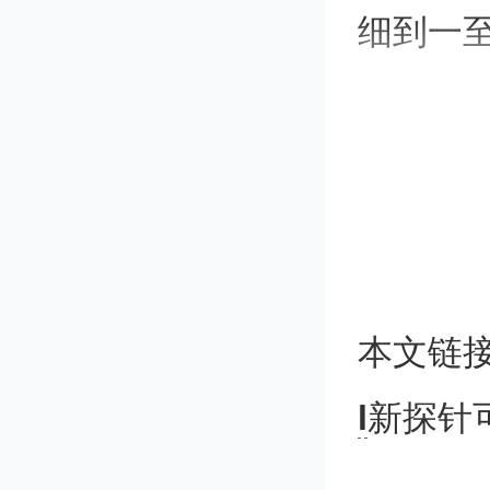
细到一
新系统
床级材
的传感
多，彼
本文链
度（可
l
新探针
感。