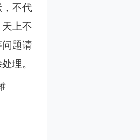
献，不代
用的临床
。天上不
究人员开
等问题请
数量扩展
除处理。
分析和理
维
件可相互
元，且不