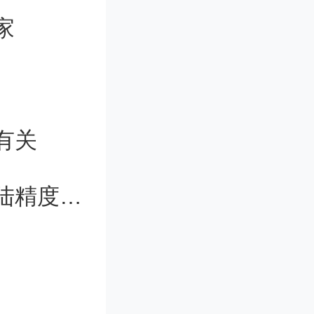
家
新的记录
这要归功
技术。探
有关
地减少了
日本首次登陆月表却遭电源问题，着陆精度待确认
系统已被
位置提供