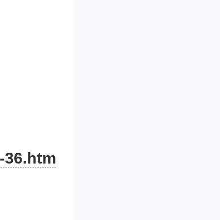
针，由临
大脑信号
感器小得
所未有深
-36.htm
分辨率传