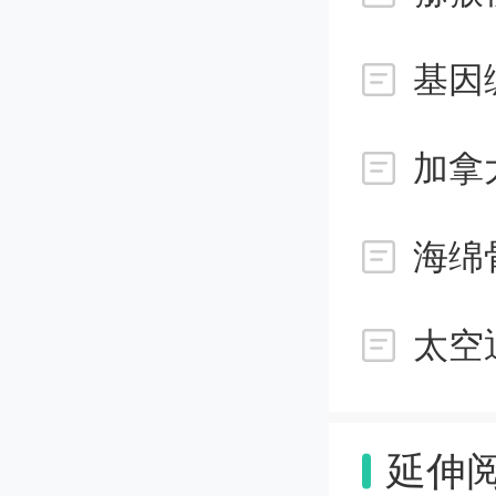
电刺激
基因
来创建
加拿
供治疗
海绵
团队目
太空
者。他
院或家
延伸
缚，并