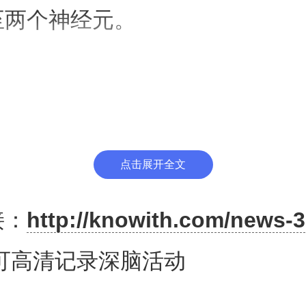
至两个神经元。
依赖于超薄、灵活和可定制的探
料制成，并配备了可记录微局部
器。这些探针比当今的临床传
点击展开全文
此非常靠近，从而可在大脑内前
接：
http://knowith.com/news-3
达10厘米）的特定区域进行高
可高清记录深脑活动