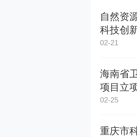
天。
自然资源
科技创
人才推
02-21
海南省
项目立项
02-25
重庆市