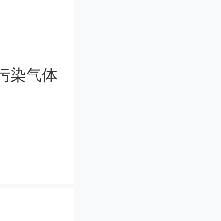
制造方法
层表面提
污染气体
性癫痫患
问，在医
何机器束
长达30