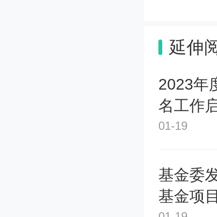
泛地应
材料的
延伸
迈出了
2023
手段和
名工作
01-19
基金委
基金项
01-19