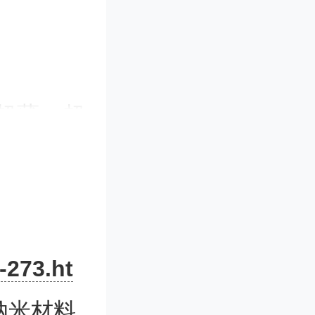
有超薄、超
。其可能
漆和水净
石墨烯在
-273.ht
能发挥的
纳米材料