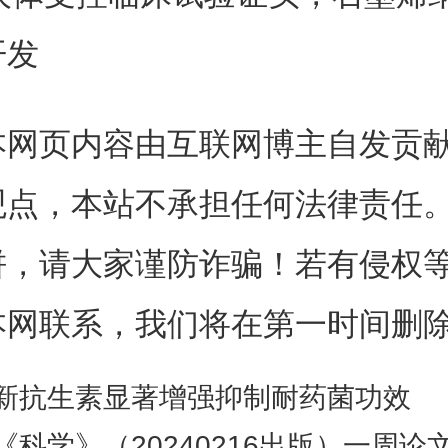
例如将其制成可植入设备和传
开发
医疗应用之前，所有纳米材料都
任何潜在的不利影响。
本网页内容由互联网博主自发贡
观点，本站不承担任何法律责任
体试验使用了超纯氧化石墨烯
饼，请大家谨防诈骗！若有侵权
与水相融的材料）。来自爱丁堡
本网联系，我们将在第一时间删
大学的研究人员招募了14名志愿
新抗生素显著增强抑制耐药菌功效
格控制的暴露和临床监测条件下
《科学》（20240216出版）一周论