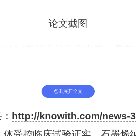
论文截图
2004年首次被分离出来，具
柔韧等特性，被誉为“神奇”材料
电子产品、手机屏幕、服装、油
点击展开全文
域。此外，科学家还在积极探索
接：
http://knowith.com/news-3
症和其他疾病的靶向治疗方面所
人体受控临床试验证实，石墨烯