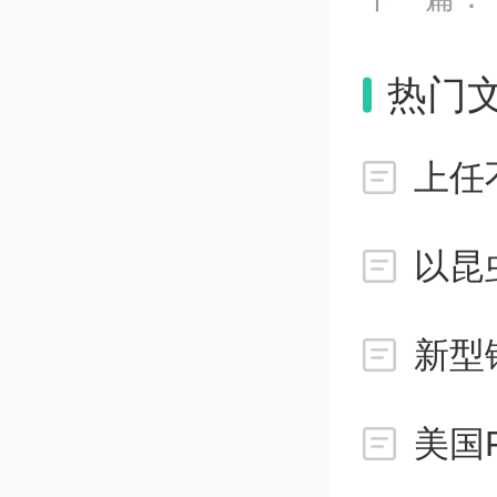
项研究
时，戴
热门
在暴露
血压、
以昆
返回诊
墨烯或
新型
结果表
美国