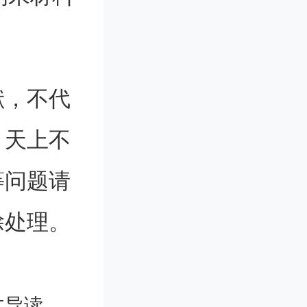
感器。然
需要测试
献，不代
。天上不
纳米薄片
等问题请
大学和曼
除处理。
者，这些
参与了这
文导读