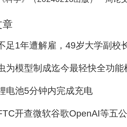
。志愿者在专门设计的移动实验
着口罩呼吸了超纯氧化石墨烯2个
文章
前和暴露后每隔两小时测量一次
凝血和血液中炎症水平。几周后
虫为模型制成迄今最轻快全功能
所，反复受控地暴露在不同质量
清洁空气中进行比较。
锂电池5分钟内完成充电
明，吸入超纯氧化石墨烯对肺功
FTC开查微软谷歌OpenAI等五