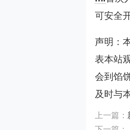
作用，
可安全
而，在
是否有
声明：
表本站
此次人
会到馅
（一种
及时与
彻斯特
上一篇：
人在严
下一篇：