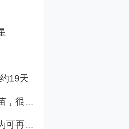
研究人员
物质可能
星
常小。不
长时间接
长约19天
看好，但
普京：俄科学家已接近研制出癌症疫苗，很快将面世
活中更广
半球形光伏电池大幅提高能效，有望为可再生能源技术开辟新应用领域