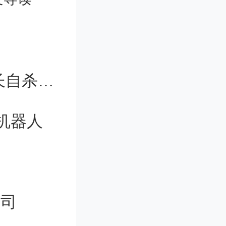
室中骑车
小时，并
肺功能、
上任不足1年遭解雇，49岁大学副校长自杀身亡
，志愿者
机器人
的氧化石
能、血压
公司