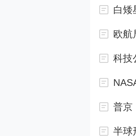
或大多
白矮
注意到
欧航
会影响
过，仍
科技
触石墨
NAS
研究人
必须确