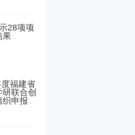
过扩招，从
由3273
月发布的报
OECD均
韩国人均门
。由此可