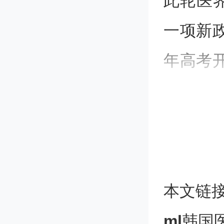
此轮医
一项新政
年高考开
人增至5
据新华
政府推
本文链
计划是
ml
韩国
使医保