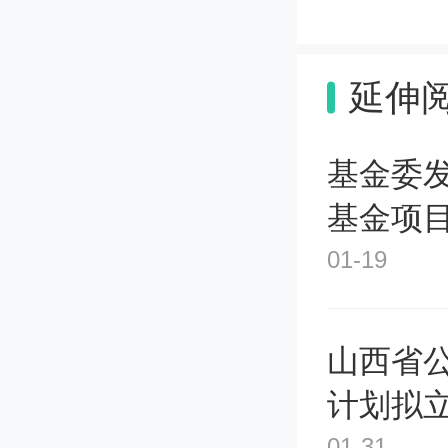
学院扩
疗界各
延伸
背景下
基金委
来越突
基金项
01-19
医学院
山西省公
在韩国
计划拟
这一群
01-31