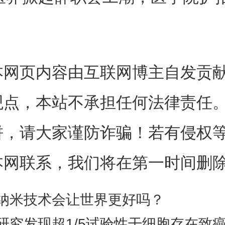
？
人员，解决医生短缺问题不是扩
生得到更高的报酬。
本网页内容由互联网博主自发贡
观点，本站不承担任何法律责任
医师协会的组织下，离岗的医生2
饼，请大家谨防诈骗！若有侵权
集在首尔的大韩医师协会会馆，
本网联系，我们将在第一时间删
，选举紧急应对委员会主席，并
计划。此前，大韩医师协会警告
纳米技术会让世界更好吗？
图对医学生和住院医生的行为扣
研究发现超1/5试验性干细胞存在致