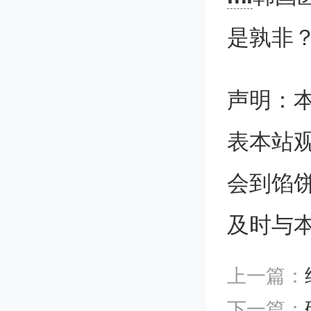
是孰非
的医务
现有医
声明：
表本站
在大韩
会到馅
中午聚
及时与
急会议
的应对
上一篇：
政府试
下一篇：