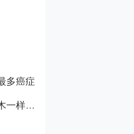
消了部分
此表示担
医生和政
人得到治
最多癌症
并不是第
创新液体编辑方法，液体也能像搭积木一样组装
医界也因医