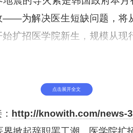
界地震的导火索是韩国政府本月
——为解决医生短缺问题，将从
始扩招医学院新生，规模从现行
058人。
社报道，韩国医生和医学生集体
点击展开全文
行医学院扩招，他们指责政府推
接：
http://knowith.com/news-3
“草率的单方面决定”，将引发过
医界掀起辞职罢工潮，医学院扩
系统资金紧张。他们认为韩国已