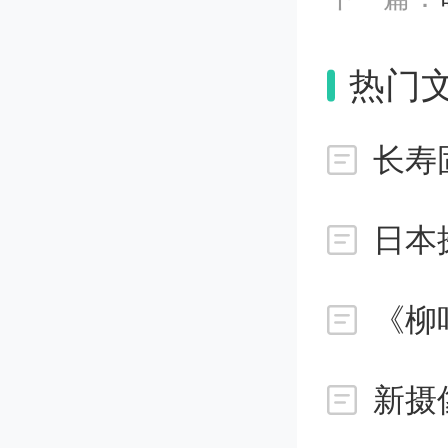
帽子并进
热门
对于医
长寿
日喊话
集体行动
让医学
本医疗
新摄