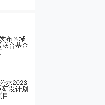
政府和医
化加剧的
将成为越
入，跻身
烈。韩国