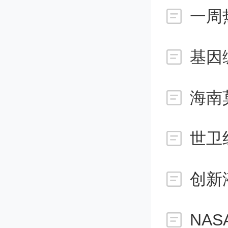
由于大
一周
手术，
基因
忧或抱
海南
府谁对
疗。”
世卫
韩国政
一次，2
NA