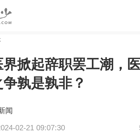
研
医界掀起辞职罢工潮，
之争孰是孰非？
新闻
4-02-21 09:07:30