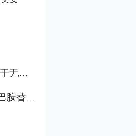
锡悦20
赌注进行
日本探测器成功着陆月球表面 电池处于无法发电状态
，政府没能
《柳叶刀》首刊帕金森病专题：从多巴胺替代进入疾病修正时代
于防止基