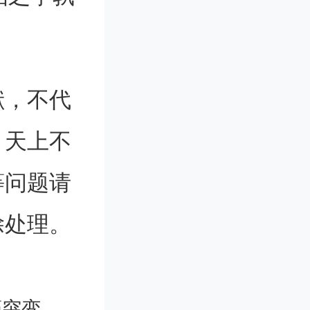
招而是让
献，不代
。天上不
月20日
等问题请
召开了紧
除处理。
讨论未来
称，如果
上违宪的
癌突变