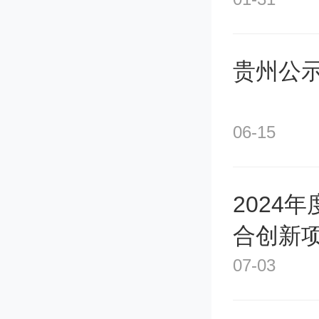
医学院从
贵州公示
2000
人缩减至
06-15
根据经合
2024
告，韩国
合创新
值3.7
07-03
诊就诊