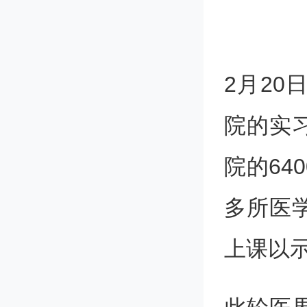
2月2
院的实
院的64
多所医
上课以