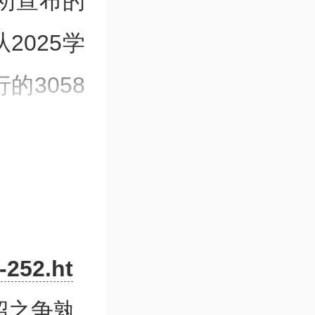
初宣布的
2025学
的3058
行动反对
出的扩招
-252.ht
度医疗并
招之争孰
经有足够