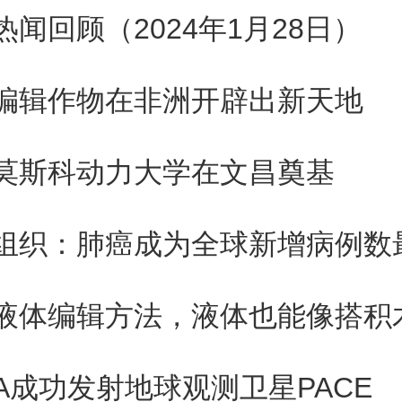
量医生离岗，一些医院推迟和取
热闻回顾（2024年1月28日）
不少病患和家属在网络上发帖对
编辑作物在非洲开辟出新天地
怨。一名韩国网友称，“我不知道
莫斯科动力大学在文昌奠基
谁错，但无论如何至少要让病
组织：肺癌成为全球新增病例数
府和医疗界的对峙愈演愈烈，这
020年新冠疫情暴发后，韩国
SA成功发射地球观测卫星PACE