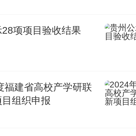
1998年之后就再也没有进行
28项项目验收结果
年至2006年期间，医学院招生名额
3058人，之后一直保持至今。
组织（OECD）2023年11
年度福建省高校产学研联
每1000人仅有2.6名医生，不及
项目组织申报
人，在发达国家中排名垫底，而
次数在OECD成员国中排名第一