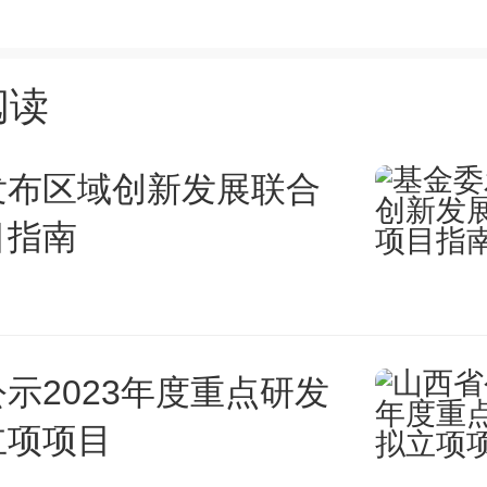
招计划而罢工。围绕医改，韩国
执一词、矛盾难解，在少子老龄
阅读
，医疗负担将加重，医政博弈或
发布区域创新发展联合
出的难题。
目指南
扩招之困
示2023年度重点研发
，医生拥有较高的社会地位和收
立项项目
体并不容易，报考医学院竞争激