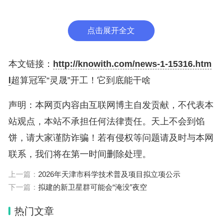
点击展开全文
记者拿到了两组数据对比图，左边，低分辨率波
形，比较稀疏，高分辨率波形，排布细密。波形越
本文链接：
http://knowith.com/news-1-15316.htm
密，数据越丰富，决定了模拟的精细程度。
l
超算冠军“灵晟”开工！它到底能干啥
精细程度的差异会直接影响灾害预判的可靠程
声明：本网页内容由互联网博主自发贡献，不代表本
度。在统一采用25米分辨率的条件下，普通超算，
站观点，本站不承担任何法律责任。天上不会到馅
仅能完成单个乡镇大小的粗略灾情推演，研判参考价
饼，请大家谨防诈骗！若有侵权等问题请及时与本网
值十分有限。依托灵晟可实现750公里×750公里超大
联系，我们将在第一时间删除处理。
范围模拟，覆盖大概三四个省份，而且只需要4个小
上一篇：
2026年天津市科学技术普及项目拟立项公示
时就可以完成受灾测算。
下一篇：
拟建的新卫星群可能会“淹没”夜空
不仅是地震防灾，灵晟能够在2小时内算出全球
热门文章