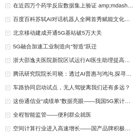
30天的天气情况，精度可以达到一公里；新药研
在近四万个药学反应数据集上验证 amp;mdash; amp;mdash;机器学习加速新药研发进程
发，十万亿级的分子筛选也能一天搞定。
百度百科苏轼AI对话机器人全网首秀赋能文化传承
北京移动建成开通5G基站破5万大关
5G融合加速工业制造向“智造”跃迁
浙大邵逸夫医院新院区试运行AI医生助理提高就诊效率
腾讯研究院院长司晓：透过AI普惠与鸿沟,探寻社会增益
车路协同启动试点，无人驾驶离我们还有多远？
这份通信业“成绩单”数据亮眼——我国5G累计投资超过7300亿元
全程智能监管——便利群众就医
空间计算行业进入高速增长——国产品牌积极探索布局
不久前在德国国际超算大会上，灵晟一举拿下全