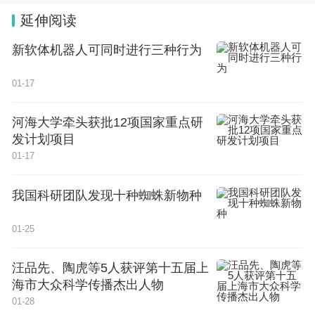
球超算top500榜单榜首。在国家超算深圳中心，我
延伸阅读
们见到了刚刚领奖回来的灵晟系统总设计师卢宇彤。
新软体机器人可同时进行三种行为
她说，登顶那一刻，是使命达成的振奋，中国超算重
01-17
新回到了世界舞台。
事实上，2017年我们国家的“神威·太湖之光”超
河海大学牵头获批12项国家重点研
发计划项目
算也获得过世界冠军，可是此后沉寂了9年。
01-17
在这之前，全世界主流超算普遍采用CPU，也
我国科研团队发现十种蜘蛛新物种
就是中央处理器+GPU图形处理器的异构架构。可是
高端GPU软硬件专利基本被海外垄断。
01-25
汪品先、陶虎等5人获评第十五届上
海市大众科学传播杰出人物
01-28