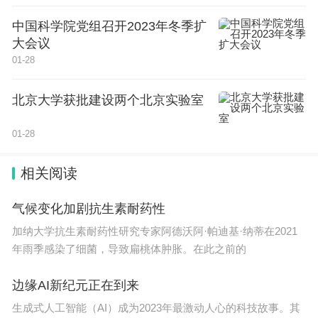
中国科学院党组召开2023年冬季扩
大会议
01-28
北京大学获批建设两个北京实验室
01-28
相关阅读
为此，研发团队大胆开辟全新赛道，让CPU自
气候变化加剧抗生素耐药性
己干所有的事儿，这样一来，既突破了技术封锁，又
加纳大学抗生素耐药性研究专家阿德沃阿·帕迪基·纳蒂在2021
能缩短中国各类科研项目的研发周期。
年雨季感染了细菌，导致扁桃体肿胀。在此之前的
全新的技术路线，也意味着芯片要自己设计、内
边缘AI新纪元正在到来
存自己封装，网络自己搭，系统自己写。难题一一攻
生成式人工智能（AI）成为2023年最激动人心的科技故事。其