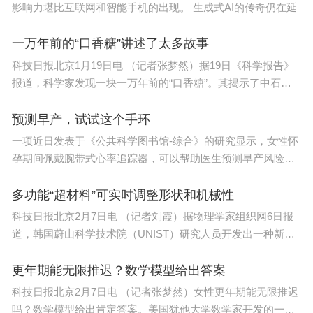
克，全链条自己研发自己造。接下来，卢宇彤团队会
影响力堪比互联网和智能手机的出现。 生成式AI的传奇仍在延
面向更广泛的领域，完善灵晟软件的应用生态，构建
一万年前的“口香糖”讲述了太多故事
更高效更快捷的超算服务环境。
科技日报北京1月19日电 （记者张梦然）据19日《科学报告》
报道，科学家发现一块一万年前的“口香糖”。其揭示了中石器
灵晟的意义，不只是算得快，它是让前沿科技真
时
正落地，造福每个人的超级引擎。
预测早产，试试这个手环
一项近日发表于《公共科学图书馆-综合》的研究显示，女性怀
孕期间佩戴腕带式心率追踪器，可以帮助医生预测早产风险。
在之
多功能“超材料”可实时调整形状和机械性
科技日报北京2月7日电 （记者刘霞）据物理学家组织网6日报
道，韩国蔚山科学技术院（UNIST）研究人员开发出一种新型
多功能材料
更年期能无限推迟？数学模型给出答案
科技日报北京2月7日电 （记者张梦然）女性更年期能无限推迟
吗？数学模型给出肯定答案。美国犹他大学数学家开发的一种