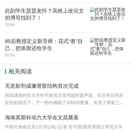
“大模型是基于深度学习算法，通过海量数据的训练
此刻学生瑟瑟发抖？高铁上改论文
学习，拥有大量参数和泛化能力的神经网络模
的博导找到了！
型。”南方电网广西电网公司生产技术部总经理禤亮
02-04
介绍，相比传统小模型，输电人工智能大模型在准确
85后教授定义新导师：花式“卷”自
率、泛化能力、识别效率等方面都有更优越的表现。
己，把体面还给学生
这种表现首先是参数量从百万级提升至亿级;其次是
02-04
缺陷隐患识别效率提升5倍，准确率提升15%，能够
相关阅读
更加精准地表述缺陷隐患类型和位置，解决模型碎片
化问题，更好地处理未见过的电力业务场景缺陷。
无造影剂成像肾脏结构首次完成
韩国浦项科技大学科学家首次使用超快超声波，在没有任何造
南方电网广西电网公司信息中心副总经理黄汉华介
影剂的情况下，于一秒内捕获了1000张图像，实现了肾脏三维
绍，输电人工智能大模型对鸟巢、绝缘子自爆等典型
微血管的
缺陷的识别精度，基本实现了对人工的替代。目前，
海南莫斯科动力大学在文昌奠基
广西电网机巡管理平台和输电运行支持系统已实现与
中新社海南文昌1月30日电 (记者 符宇群)俄罗斯国立研究大学