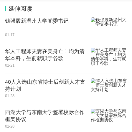
右，不但费时、费力，有时还会遗漏。”
延伸阅读
钱强履新温州大学党委书记
输电人工智能大模型表现优异
01-17
“以GPT为代表的一系列大模型发布，让我们看到了
使用大模型强大的学习能力、泛化能力来解决生产难
华人工程师夫妻在美身亡！均为清
题的可能性。”南方电网广西电网公司数字化部副总
华本科，生前就职于谷歌
经理刘莹介绍，广西电网公司深度挖掘电网企业在人
01-21
工智能领域的场景优势，联合南方电网人工智能科技
40人入选山东省博士后创新人才支
有限公司结合实际业务场景，以算力为心脏，算法为
持计划
大脑，数据为血液，突破国产化软硬件适配、预训
01-28
练、模型微调等多个技术门槛，构建了算力、框架、
西湖大学与东南大学签署校际合作
算法全栈国产化适配的广西输电人工智能大模型，在
框架协议
输电线路运维数字化转型方面取得了突破性进展。
01-28