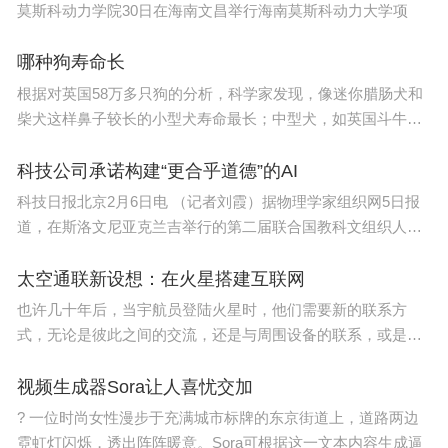
莫斯科动力学院30日在海南文昌举行海南莫斯科动力大学项
输电大模型的对接调用，平均缺陷识别率为91.2
4%，达到电力行业领先水平。
哪种狗寿命长
根据对英国58万多只狗的分析，科学家发现，像迷你腊肠犬和
广西壮族自治区大数据发展局党组成员段菲认为，广
柴犬这样鼻子较长的小型犬寿命最长；中型犬，如英国斗牛犬
西电网公司发布的输电人工智能大模型，基于自主可
和西施犬，是
控技术实现，在促进自主可控生态繁荣方面树立了标
科技公司承诺构建“更合乎道德”的AI
杆。
科技日报北京2月6日电 （记者刘霞）据物理学家组织网5日报
道，在斯洛文尼亚克兰吉举行的第二届联合国教科文组织人工
“下一步，广西电网公司将持续开展输电大模型缺陷
智能（A
太空通联新设想：在火星搭建互联网
隐患算法开发，丰富输电缺陷隐患样本库，总结输电
也许几十年后，当宇航员登陆火星时，他们需要新的联系方
大模型建设经验，推进变电、配电等领域的大模型建
式，无论是彼此之间的交流，还是与周围设备的联系，或是与
设，实现更高水平的数智赋能。”禤亮说。
地球任务控
视频生成器Sora让人喜忧交加
? 一位时尚女性漫步于充满城市标牌的东京街道上，道路两边
霓虹灯闪烁，透出阵阵暖意。Sora可根据这一文本内容生成逼