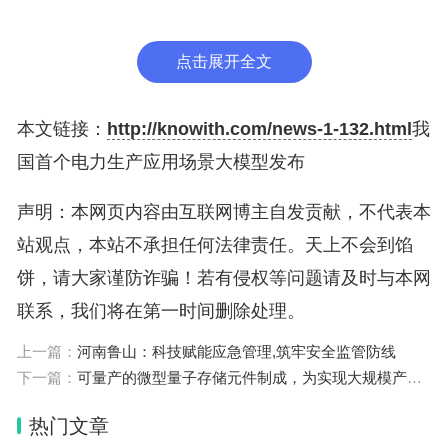
截至2023年底，广西电网35千伏及以上架空线路有
6.72万公里，其中220千伏线路1.87万公里，500千
点击展开全文
伏输电线路2400多公里。这些线路75%分布在崇山
峻岭之中，跨越江河湖海，每个月都需要进行巡视维
本文链接：
http://knowith.com/news-1-132.html
我
护。
国首个电力生产应用场景大模型发布
自广西电网纵深推进数字化转型以来，在输电线路运
声明：本网页内容由互联网博主自发贡献，不代表本
行维护方面，无人机和可视化设备逐步规模化应用，
站观点，本站不承担任何法律责任。天上不会到馅
机巡日益广泛，渐渐替代人巡，“跋山涉水、披荆斩
饼，请大家谨防诈骗！若有侵权等问题请及时与本网
棘”式的电力巡线成为历史。同时，人工智能在巡检
联系，我们将在第一时间删除处理。
数据分析工作中的应用也不断深化，有效提高了输电
上一篇：
河南鲁山：科技赋能应急管理,筑牢安全监管防线
线路巡视工作质量和效率。2023年，广西电网无人
下一篇：
可量产的微型量子存储元件制成，为实现大规模产业化铺路
机巡检图片超1400万张，通过调用小模型算法识别
缺陷数量达到9.7万个。
热门文章