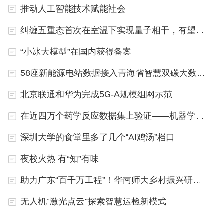
推动人工智能技术赋能社会
“但问题也随之而来。”南方电网广西电网公司机巡与
不停电作业中心副总经理朱时阳表示，在“机巡为
纠缠五重态首次在室温下实现量子相干，有望促进量子计算和量子传感技术研发
主、人巡为辅”的新运维模式下，依靠无人机、摄像
“小冰大模型”在国内获得备案
头等数字终端，采集数据不成问题，但海量图片数据
58座新能源电站数据接入青海省智慧双碳大数据中心
的分析却成为一道新的难题——输电领域缺陷隐患超
过100类，而30%的缺陷隐患样本极少，传统小模型
北京联通和华为完成5G-A规模组网示范
难以识别;且平均识别准确率低于80%，无法做到智
在近四万个药学反应数据集上验证——机器学习加速新药研发进程
能辅助、精确分析。
深圳大学的食堂里多了几个“AI鸡汤”档口
“以往依靠小模型对线路巡检图像查缺，可能会把铁
夜校火热 有“知”有味
塔上的树木误检为鸟巢，把云朵误检为烟雾等。”朱
助力广东“百千万工程”！华南师大乡村振兴研究院成立
时阳说，“班组员工要一张张人工复查，特别是在查
看一些小金具时，需要不停放大缩小图像来详细检
无人机“激光点云”探索智慧运检新模式
查，并手动标注缺陷框，两小时只能审核一百张左