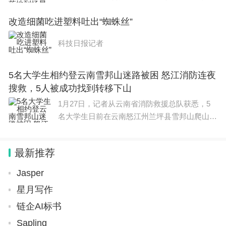
智能、生命科学、未来网络、量子科技、人形机
考所有科目中最简单的。高考英语试题总体上感觉还
改造细菌吃进塑料吐出“蜘蛛丝”
器人、深海空天等领域，实施20项左右前沿技术
行，比起平时的模拟考试题目，要难一点点，但整体
攻关，推动15个省级
科技日报记者
差别不大。其中完形填空有点烧脑，阅读理解难度适
中，极个别的选项会比较抽象，需要推理。
5名大学生相约登云南雪邦山迷路被困 怒江消防连夜
短文改错，也挺中规中矩的，都是平时考的常见的语
搜救，5人被成功找到转移下山
法类型。生词比平时的考试多一些，但是对于英语成
1月27日，记者从云南省消防救援总队获悉，5
名大学生日前在云南怒江州兰坪县雪邦山爬山时
绩好的考生，是可以推理出该词的意思。
迷路被困，幸好手机信号畅通。在向119求助
后，5人被兰坪县消防救援大队救援人员寻获，
其实高考时，这门学科也存在或多或少的套路问题，
最新推荐
全部平安下山。5名大学生相
你需要做的就是在反复不断的做题当中，摸清出题人
Jasper
的思路，进而做到，不丢分拿。因此这就需要你在考
星月写作
前复习的时候，使用题海战术，不断的去做题去找感
链企AI标书
觉，当然也可以听老师讲的。
Sapling