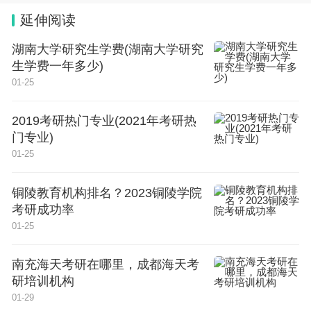
延伸阅读
就此事，教育部也有进行答复，其回应是这样的：高
湖南大学研究生学费(湖南大学研究
考取消英语，现阶段是不太可能的，但是相比过去以
生学费一年多少)
及人才培养的目的，接下来会考虑稍微降低英语学科
01-25
的占比和重要程度。
2019考研热门专业(2021年考研热
其实对于英语在高考的地位，近几年在中高考中已发
门专业)
01-25
生了不小的变化，比如在新高考制度中，部分地区的
英语学科不再是在六月高考一锤定音，而是可以给予
铜陵教育机构排名？2023铜陵学院
学生两次机会，取其中的高分作为自己的高考科目。
考研成功率
01-25
高考英语具体内容：
南充海天考研在哪里，成都海天考
1、新高考的制度的一年两考，意思并不是说取消高
研培训机构
考，而是英语科目将不再参加高考的统考，并且根据
01-29