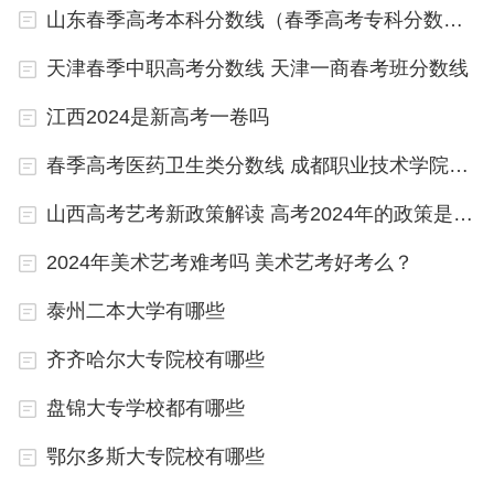
一定比例实行面向农村或农场、牧场、油田、矿区等
山东春季高考本科分数线（春季高考专科分数线）
艰苦行业的定向招生。1983年，英语被正式列入高
天津春季中职高考分数线 天津一商春考班分数线
考科目，后来理科又增加了生物科。
江西2024是新高考一卷吗
1994年高考实行了“3+2”的方案，考生必须考语文、
春季高考医药卫生类分数线 成都职业技术学院单招录取线
数学、英语，理科加考物理、化学；文科加考思想政
治、历史。同时在招生方面实行了国家计划招生、用
山西高考艺考新政策解读 高考2024年的政策是怎样的
人单位委托招生、招少数自费生三种招生办法。
2024年美术艺考难考吗 美术艺考好考么？
泰州二本大学有哪些
齐齐哈尔大专院校有哪些
2024年英语会退出高考吗
盘锦大专学校都有哪些
2022年不会全面取消高考英语,教育部的说法是英语
不会在短时间之内被取消,但是英语会不断地进行改
鄂尔多斯大专院校有哪些
革。