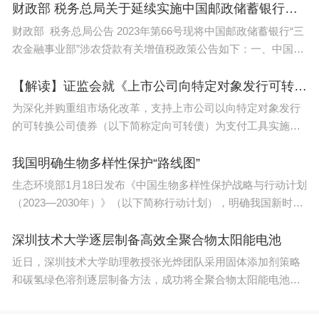
6、促进英语教育本质回归，有助于英语远离应试，
单任务见附件。一、
财政部 税务总局关于延续实施中国邮政储蓄银行三农金融事业部涉农贷款增值税政策的公告（2023年第66号）
回归交流工具的功能。
财政部 税务总局公告 2023年第66号现将中国邮政储蓄银行“三
农金融事业部”涉农贷款有关增值税政策公告如下：一、中国邮
政储蓄银行纳入“三农金融事业部”改革的各省、自治区、直辖
市、
【解读】证监会就《上市公司向特定对象发行可转换公司债券购买资产规则（征求意见稿）》公开征求意见
2023年高考英语会是几套试卷？
为深化并购重组市场化改革，支持上市公司以向特定对象发行
的可转换公司债券（以下简称定向可转债）为支付工具实施重
2023全国高考英语有四套卷子：
组，证监会在总结前期试点经验的基础上，起草了《上市公司
向特定对象发行可转换
我国明确生物多样性保护“路线图”
1.全国Ⅰ卷：（1）题型：听力、阅读理解、完形填
生态环境部1月18日发布《中国生物多样性保护战略与行动计划
空、任务型阅读、写作。（2）特点：难度适中，题
（2023—2030年）》（以下简称行动计划），明确我国新时期
目涵盖各个知识点，注重考察基础能力和语言运用能
生物多样性保护战略部署、优先领域和优先行动，为各部门各
地区推进生物多样性保护提供指引。行动计划提出，到203
深圳技术大学逐层制备高效全聚合物太阳能电池
力。
近日，深圳技术大学助理教授张光烨团队采用固体添加剂策略
2.全国Ⅱ卷：（1)题型：听力、阅读理解、完形填
和碳氢绿色溶剂逐层制备方法，成功将全聚合物太阳能电池的
光电转化效率提升至18%。相关研究成果近日发表于《能源环
空、任务型阅读、写作。(2)特点：相较于全国Ⅰ卷，
境材料》。全聚合物太阳能电池具有轻薄、可大