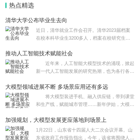
题目难度适中偏难，注重考察学生对语言学的理解和
热点精选
应用能力。
清华大学公布毕业生去向
3.全国Ⅲ卷：(1)题型：听力、阅读理解、完形填空、
近日，清华就业工作会召开。清华2023届档案
在校本科毕业生3200多人，档案在校研究生毕
任务型阅读、写作。(2)特点：相较于全国Ⅰ卷和全国Ⅱ
业生5200多人。这些清华学生毕业后都
卷，难度较高，注重考察学生的综合语言运用能力和
推动人工智能技术赋能社会
思维能力。
近年来，人工智能大模型技术的涌现，掀起
新一代人工智能发展的研究热潮，也为各行各业
4.全国Ⅳ卷：(1）题型：听力、阅读理解、完形填
应用人工智能带来新的发展机遇。 人工智能
空、任务型阅读、写作。（2）特点：在难度上与全
大模型领域进展不断 多场景应用还有多远
的未来充满哪些可能性?我们如何应对?记者采访
了有关专家。
国Ⅲ卷相当，但题目设计上更加注重综合素质的考
将大模型装进手机、融入供应链，带到课堂
和生产线，赋能城市管理……新年伊始，大模型
查，如语言推理、文化背景等。
从“上新品”逐渐进入“强应用”阶段，加速走进百
加强规划，大模型发展更应落地到场景上
业千家。人工智能如何
扩展知识：
1月22日，山东省十四届人大二次会议开幕。山
高考英语难不难？一般，相较于其它科目，英语是高
东省政府工作报告指出，今年，该省将围绕人工