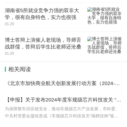
目前的形势看，英语在世界上属于很受欢迎的语言，
湖南省5所就业竞争力强的双非大
我国也不会取消英语的考试的。
学，很有自身特色，实力也很强
01-29
2、英语不会取消高考，只是说英语科目将不再作为
高考的统考科目，并不是就相当取消英语的考试。
博士答辩上演催人老现场，导师舌
战群儒，答辩后学生比老师还沧桑
3、而且英语在世界上属于很流行的语言，是不可能
01-29
取消英语的考试的.。
相关阅读
4、新制度下英语一年两考的好处有：体现以生为
本，一年多考，给考生更多的选择，有利于减缓考生
《北京市加快商业航天创新发展行动方案（2024-2028年）》
的压力。
【申报】关于发布2024年度车规级芯片科技攻关 “揭榜挂帅”榜单的通知
5、促进英语教学和测试研究，在教学上，就课程、
为保障整车供应链安全，推动车规级芯片产业发展，市科委、
师资等方面做出适当的调整，探索新的教学模式。
中关村管委会凝练形成《车规级芯片科技攻关“揭榜挂帅”项目
申报榜单》（附件1），现将榜单任务及有关要求予以发布，榜