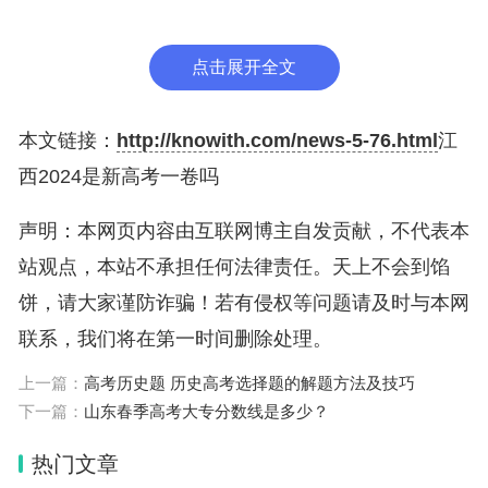
育水平的目的。
点击展开全文
拓展知识
除了高考，各类考试都有不同类型的试卷。例如，托
本文链接：
http://knowith.com/news-5-76.html
江
福、雅思等英语考试也有多种考试形式和试卷类型，
西2024是新高考一卷吗
以适应不同考生的实际需求；而SAT等美国高考则有
声明：本网页内容由互联网博主自发贡献，不代表本
标准版和选修版等多种版本，旨在测试学生的专业水
站观点，本站不承担任何法律责任。天上不会到馅
平和兴趣爱好。
饼，请大家谨防诈骗！若有侵权等问题请及时与本网
因此，在备考时需要根据自身情况和要求选择适合自
联系，我们将在第一时间删除处理。
己的考试形式和试卷类型，提高考试成功率。1983
上一篇：
高考历史题 历史高考选择题的解题方法及技巧
年教育部正式提出“定向招生，定向分配”的方法。
下一篇：
山东春季高考大专分数线是多少？
规定中央部门或国防科工委系统所属的某些院校，按
热门文章