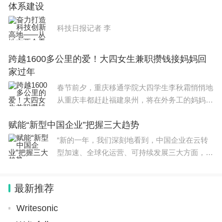
体系建设
的海
科技日报记者 李
跨越1600多公里的爱！大四女生兼职攒钱接妈妈回
家过年
春节前夕，重庆移通学院大四学生李秋霜悄悄地
从重庆丰都赶赴福建泉州，将在外务工的妈妈接
回家过年。这份爱和温暖跨越了1600多公里，
赋能“新型中国企业”把握三大趋势
温暖了万千网友。一家人就得团团圆圆，一个也
不能少20多年前，秋霜的
“新的一年，我们深刻地看到，中国企业在云转
型加速、全球化运营、可持续发展三大方面，有
越来越强烈的需求。”思爱普(SAP)全球执行副总
裁、大中华区总裁黄陈宏在近日举行的媒体沟通
最新推荐
会上表示，“基
Writesonic