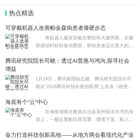
管理的重要基础性工作。根据
热点精选
可穿戴机器人改善帕金森病患者僵硬步态
将机器人服装穿戴在臀部和大腿周围，在腿
部摆动时轻轻推动臀部，帮助患者迈出更大的步
幅。图片来源：沃尔什生物设计实验室/哈佛大
腾讯研究院院长司晓：透过AI普惠与鸿沟,探寻社会
学工程与应用科学学院 美国哈佛大学工程与
增益
应用科学学院和
1月24日，腾讯集团副总裁、腾讯研究院院长司
晓在“2024腾讯科技向善创新周”上发表《相变：
下个时代的前情提要》主题演讲，勾勒以大模
海底有个“云”中心
型、生成式人工智能为代表的新技术爆发，并论
述所引
在海南省陵水黎族自治县英州镇清水湾的海
面上，一艘起重船巨臂高擎，缓缓下落。船上，
工作人员紧盯着潜水控制台的屏幕，手中精准操
奋力打造科技创新高地——从地方两会看现代化产业
作，重达1300吨的“海底数据舱”稳稳沉入35米深