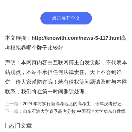
为“3＋文科综合/理科综合”。“3”为语文、数学（分文
科数学、理科数学）、外语（含听力），是考生必考
点击展开全文
科目；文科综合（包括政治、历史、地理）和理科综
合（包括物理、化学、生物），由考生根据本人情况
本文链接：
http://knowith.com/news-5-117.html
高
选考其一。
考模拟卷哪个牌子比较好
二、2024年河南高考政策改革
声明：本网页内容由互联网博主自发贡献，不代表本
河南省高考制度将迎来一场变革，计划在2024年开
站观点，本站不承担任何法律责任。天上不会到馅
始实施新的高考制度。这场改革的主要目标是提高教
饼，请大家谨防诈骗！若有侵权等问题请及时与本网
育质量和公平性，并促进学生综合素质的发展。具体
联系，我们将在第一时间删除处理。
措施包括增加选科数量、取消文理分科、引入弹性录
取机制等。这些举措旨在让学生更好地发挥自己的潜
上一篇：
2024 年将实行新高考地区的高考生，今年没考好还建议复读吗？
下一篇：
山东石油大学春季高考分数 中国石油大学华东分数线
力和特长，同时减轻他们过多依赖应试教育的压力。
除此之外，新的高考制度还将涉及到教师培训和评
热门文章
估、课程设置以及统一命题等方面的改革。整个变革