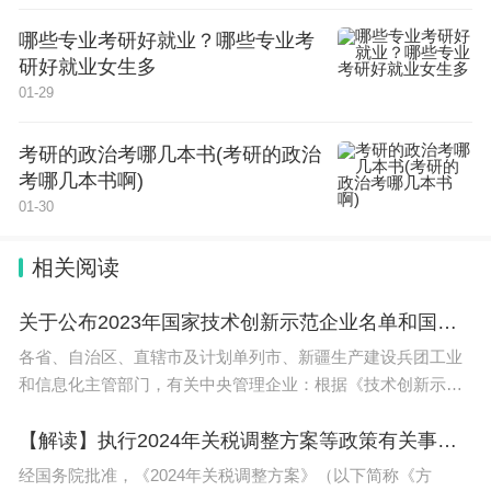
哪些专业考研好就业？哪些专业考
考试科目（9科）：语文、数学、外语、物理、历
研好就业女生多
史、政治、地理、生物、化学
01-29
六、上海卷（自主命题）
考研的政治考哪几本书(考研的政治
考哪几本书啊)
考试科目（9科）：语文、数学、外语、物理、历
01-30
史、政治、地理、生物、化学
相关阅读
七、天津卷（自主命题）
关于公布2023年国家技术创新示范企业名单和国家技术创新示范企业复核评价结果的通知（工信部科函〔2024〕7号）
考试科目（9科）：语文、数学、外语、物理、历
各省、自治区、直辖市及计划单列市、新疆生产建设兵团工业
史、政治、地理、生物、化学
和信息化主管部门，有关中央管理企业：根据《技术创新示范
企业认定管理办法（试行）》（工信部联科〔2010〕540
以上，就是小编给大家带来的高考模拟卷哪个牌子比较好全部
内容，希望对大家有所帮助！
号），经审核，现将2023年国家技
【解读】执行2024年关税调整方案等政策有关事宜公告的解读
经国务院批准，《2024年关税调整方案》（以下简称《方