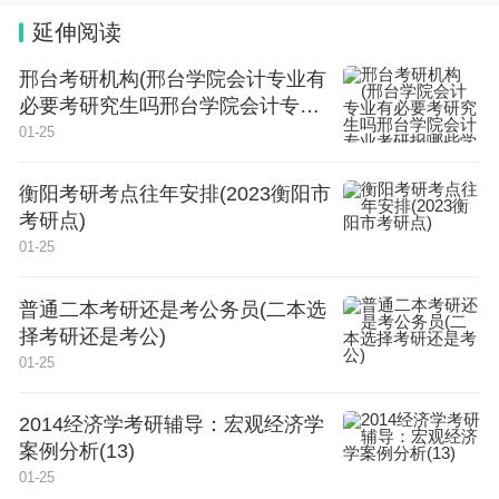
延伸阅读
考试科目（4科）：语文、文科数学/理科数学、外
语、文科综合/理科综合
邢台考研机构(邢台学院会计专业有
必要考研究生吗邢台学院会计专业
注：云南省实行新教材老高考，高考时不再区分文科
考研报哪些学校)
01-25
数学和理科数学，文理科考生均考一套数学试卷。
衡阳考研考点往年安排(2023衡阳市
四、全国乙卷（ 全国统一命题）
考研点)
01-25
考试科目（4科）：语文、文科数学/理科数学、外
普通二本考研还是考公务员(二本选
语、文科综合/理科综合
择考研还是考公)
01-25
注：安徽、山西、黑龙江、吉林四省实行新教材老高
考，高考时不再区分文科数学和理科数学，文理科考
2014经济学考研辅导：宏观经济学
生均考一套数学试卷。
案例分析(13)
01-25
五、北京卷（自主命题）