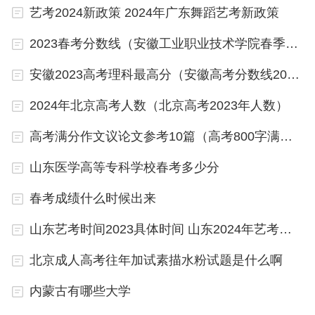
艺考2024新政策 2024年广东舞蹈艺考新政策
过程需要各级政府、学校和社会各界紧密协作，共同
2023春考分数线（安徽工业职业技术学院春季高考录取分数线）
推动河南省高考制度向着更为公正客观、有利于学生
成长成才发展的方向发展。
安徽2023高考理科最高分（安徽高考分数线2024年公布）
三、全国高考试卷种类
2024年北京高考人数（北京高考2023年人数）
一、新高考Ⅰ卷（全国统一命题）
高考满分作文议论文参考10篇（高考800字满分作文参考(10篇)）
考试科目（9科）：语文、数学、外语、物理、历
山东医学高等专科学校春考多少分
史、政治、地理、生物、化学
春考成绩什么时候出来
二、新高考Ⅱ卷（全国统一命题）
山东艺考时间2023具体时间 山东2024年艺考时间表
考试科目（9科）：语文、数学、外语、物理、历
北京成人高考往年加试素描水粉试题是什么啊
史、政治、地理、生物、化学
内蒙古有哪些大学
三、全国甲卷（全国统一命题）