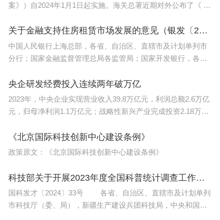
案》）自2024年1月1日起实施。海关总署近期对外公布了《 海
关总署关于执行2024年关税调整方案等政策有关事宜的公告》
（公告〔2023〕196号），明
关于金融支持住房租赁市场发展的意见（银发〔2024〕2号）
中国人民银行上海总部，各省、自治区、直辖市及计划单列市
分行；国家金融监督管理总局各监管局；国家开发银行，各政
策性银行、国有商业银行，中国邮政储蓄银行，各股份制商业
银行： 为深入贯彻落实
央企研发经费投入连续两年破万亿
2023年，中央企业实现营业收入39.8万亿元，利润总额2.6万亿
元，归母净利润1.1万亿元；战略性新兴产业完成投资2.18万亿
元，同比增长32.1%；研发经费投入1.1万亿元，连续两年破万
亿……在24日举行的国新办发布会上，国务院国资委副主任
《北京国际科技创新中心建设条例》
政策原文：《北京国际科技创新中心建设条例》
科技部关于开展2023年度全国科普统计调查工作的通知
国科发才〔2024〕33号 各省、自治区、直辖市及计划单列
市科技厅（委、局），新疆生产建设兵团科技局，中央和国家
机关各有关部门科技主管司局： 科普统计是支撑服务科普