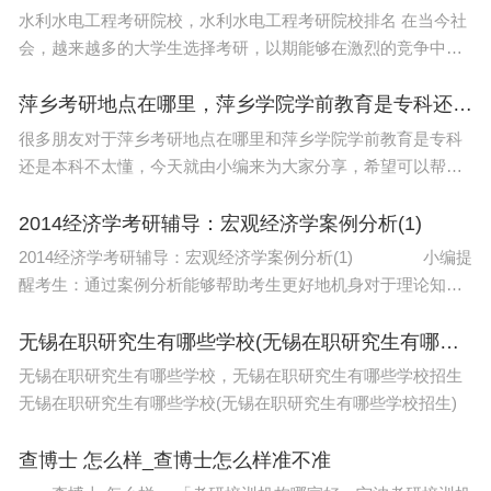
水利水电工程考研院校，水利水电工程考研院校排名 在当今社
会，越来越多的大学生选择考研，以期能够在激烈的竞争中脱
颖而出。然而，面对众多的考研院校，如何选择一所适合自己
的学校成为了考生们最为关注的问题。考研院
萍乡考研地点在哪里，萍乡学院学前教育是专科还是本科
很多朋友对于萍乡考研地点在哪里和萍乡学院学前教育是专科
还是本科不太懂，今天就由小编来为大家分享，希望可以帮助
到大家，下面一起来看看吧！本文目录萍乡学院和宜春学院哪
个好萍乡到底有哪些较好的高中呢萍乡市有几
2014经济学考研辅导：宏观经济学案例分析(1)
2014经济学考研辅导：宏观经济学案例分析(1) 小编提
醒考生：通过案例分析能够帮助考生更好地机身对于理论知识
的把握，因此，大家在备考宏观经济学的相关知识，最好多看
一些现实案例，通过案例分析来巩固知识。下面
无锡在职研究生有哪些学校(无锡在职研究生有哪些学校招生)
无锡在职研究生有哪些学校，无锡在职研究生有哪些学校招生
无锡在职研究生有哪些学校(无锡在职研究生有哪些学校招生)
查博士 怎么样_查博士怎么样准不准