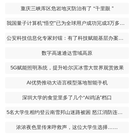
重庆三峡库区危岩地灾防治有了 “千里眼 ”
我国量子计算机“悟空”已为全球用户成功完成3万多个运算任务
公安科技信息化专家封镭：有了科技赋能基层办案效能大大提升
数字高速通达雪域高原
5G赋能照明系统，提升哈尔滨冰雪大世界观赏效果
AI优势推动大语言模型落地智能手机
深圳大学的食堂里多了几个“AI鸡汤”档口
5名大学生相约登云南雪邦山迷路被困 怒江消防连夜搜救，5人被成功找到转移下山
浓浓夜色里传来呼救声，这位大学生选择……