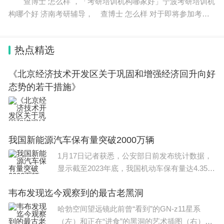
查博士 怎么样 ，「考研培训机构哪家好」宁波考研培训机
构哪个好 济南考研辅导， 查博士 怎么样 对于即将参加考研
的学生而言，考研资料是必不可少的学习工具之一，而如何获
取质量优良的资料也是一个重要的问题。
热点精选
《北京经济技术开发区关于巩固和增强经济回升向好
态势的若干措施》
我国新能源汽车保有量突破2000万辆
1月17日记者获悉，公安部日前发布统计数据，
显示截至2023年底，我国机动车保有量达4.35亿
辆。其中，新能源汽车2041万辆，新能源汽车
韦布发现迄今观察到的最古老黑洞
保有量占汽车总量的6.07%。纯电动汽车保有量
1552万辆，占新能源汽车保有量的76.04%。202
哈勃空间望远镜此前曾“看到”的GN-z11星系
3年新注
（左）和正在“进食”的黑洞的艺术插图（右）。