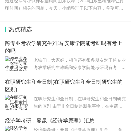
最近经常有小伙伴私信询问山东联考（2024山东艺考准考证打
谷歌计划先向部分测试者推出Gemini Spark，并在
印时间）相关的问题，今天，小编整理了以下内容，希望可以
下周面向美国谷歌AI Ultra 用户推出其Beta测试版。
对大家有所帮助。 山东联考：2024届山东美术联考12月17日开
考！ 一、联考
macOS版 Gemini App也会在未来集成Gemini Spar
热点精选
k，可以在本地机器上执行操作。
跨专业考农学研究生难吗 安康学院能考研吗有考上
当然，谷歌没有忘记自己的“老本行”谷歌搜索。据介
的吗
绍，更新后的搜索框将能够动态扩展，允许用户输入
老铁们，大家好，相信还有很多朋友对于跨专业
考农学研究生难吗和安康学院能考研吗有考上的
更复杂、更自然的问题。它可以给出AI驱动的问题建
吗的相关问题不太懂，没关系，今天就由我来为
议，不再只是传统自动完成，并支持多模态输入，包
在职研究生和全日制(在职研究生和全日制研究生的
大家分享分享跨专业考农学研究生难吗以及安康
括文本、图片、文件、视频和Chrome标签页。
区别)
学院能考研吗有考上的吗的问题，文章篇
在职研究生和全日制，在职研究生和全日制研究
同时，谷歌搜索的AI Mode将使用 Gemini 3.5 Flash
生的区别 由于非全日制是新生事物，在申请MB
A时，很多考生对非全日制MBA有偏见，认为非
作为全球默认模型。用户可以从AI Overview（AI概
经济学考研：曼昆《经济学原理》汇总
全日制MBA含金量低，日后会受到职场歧视。
览）直接继续追问，并保留上下文。谷歌还推出了新
同学们要用发展的眼光看问题，如果不能独立思
经济学考研：曼昆《经济学原理》汇总 备