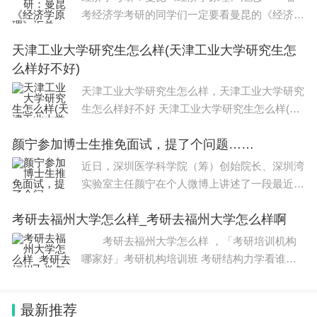
的Search智能体，这类智能体可以在后台保持运
考
考经济学考研的同学们一定要看曼昆的《经济学
原理》，这是必要且必备的复习资料参考书目。
行，持续跟踪用户关心的信息，并在合适时间给出综
天津工业大学研究生怎么样(天津工业大学研究生怎
下面小编就和大家分享曼昆的《经济学原理》各
合更新。
么样好不好)
章节的内容，希望对考生有所帮助。
天津工业大学研究生怎么样，天津工业大学研究
此外，谷歌还在电商领域加码，宣布推出智能虚拟购
生怎么样好不好 天津工业大学研究生怎么样(天
物车Universal Cart，以作为用户通过谷歌进行AI购
津工业大学研究生怎么样好不好)
颜宁参加博士生推免面试，提了个问题……
物的核心，将在今年夏天开放。
近日，深圳医学科学院（筹）创始院长、深圳湾
实验室主任颜宁在个人微博上讲述了一段最近参
而在安卓操作系统领域，谷歌本次推出的更新较少。
加博士生推免面试时的经历，引起学界关注。颜
谷歌将在今年晚些时候上线的 Android Halo，用来
考研去福州大学怎么样_考研去福州大学怎么样啊
宁开篇强调：该文“说教味甚浓，不喜勿入；若
在手机屏幕顶部显示智能体正在处理的任务。
有冒犯，非我所愿，提前道歉；抛砖引玉
考研去福州大学怎么样 ，「考研培训机构
哪家好」考研机构培训班 考研结构力学看谁的
网课好， 考研去福州大学怎么样 对于即将参
加考研的学生而言，考研资料是必不可少的学习
最新推荐
工具之一，而如何获取质量优良的资料也