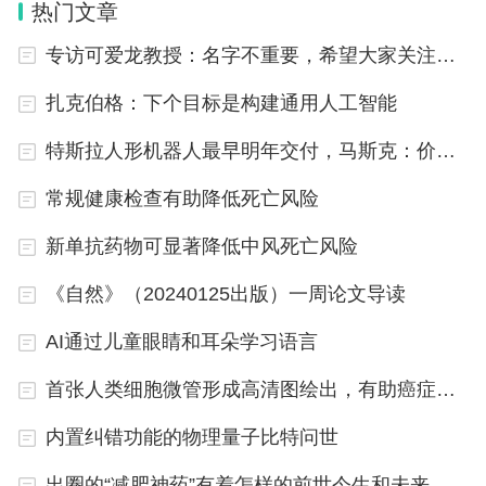
热门文章
据介绍，Gemini 3.5 Flash 是其目前最强的智能体和
专访可爱龙教授：名字不重要，希望大家关注我的学术
代码模型，在复杂长周期任务、代码生成、多模态理
扎克伯格：下个目标是构建通用人工智能
解等方面均有显著提升。
特斯拉人形机器人最早明年交付，马斯克：价值潜力远超其他产品总和
谷歌特别强调该模型的性价比，称其在输出速度上比
常规健康检查有助降低死亡风险
其他前沿模型快4倍。据谷歌测算，一家每天处理约
新单抗药物可显著降低中风死亡风险
1万亿Token的头部科技企业，如果其将80%的日常
负载从其他前沿模型迁移至Gemini 3.5 Flash，每年
《自然》（20240125出版）一周论文导读
可节省超过10亿美元。
AI通过儿童眼睛和耳朵学习语言
首张人类细胞微管形成高清图绘出，有助癌症治疗研究
内置纠错功能的物理量子比特问世
出圈的“减肥神药”有着怎样的前世今生和未来