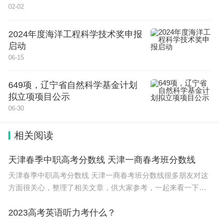
02-02
未来，其还会支持图像和音频等更多输出形式。
2024年度海洋工程科学技术奖申报
谷歌特别提到了Gemini Omni Flash的数字化身（Av
启动
06-15
atar）功能。用户可以使用自己的声音创建个人数字
化身，让生成视频看起来和听起来像自己。不过，公
649项，辽宁省自然科学基金计划
司仍测试在视频编辑中修改音频和语音的能力，以更
拟立项项目公示
谨慎地处理潜在风险。在内容安全方面，Omni生成
06-30
的视频将包含不可感知的SynthID数字水印。
相关阅读
Gemini Omni Flash将会向谷歌AI Plus、Pro和Ultra
天津春季中职高考分数线 天津一商春考班分数线
的全球订阅用户开放，也会从本周起在YouTube Sho
天津春季中职高考分数线 天津一商春考班分数线很多朋友对这
rts和YouTube Create App中向用户免费开放。未来
方面很关心，整理了相关文章，供大家参考，一起来看一下
吧！ 天津市2023年高考分数线为：本科批472分，特殊类型招
数周内，谷歌还将把它通过API提供给开发者和企业
生控制线563分。 一
2023高考英语听力考什么？
客户。