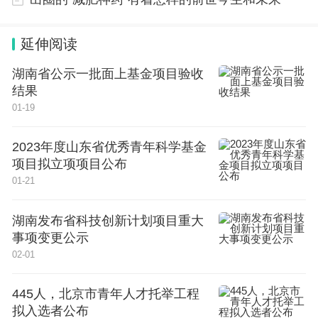
延伸阅读
湖南省公示一批面上基金项目验收
结果
01-19
Gemini 3.5 Flash（右）和Gemini 3.1 Pro（左）的
部分成绩对比
2023年度山东省优秀青年科学基金
项目拟立项项目公布
同时，性能更强的Gemini 3.5 Pro已在谷歌内部被使
01-21
用，计划于下个月推出。
湖南发布省科技创新计划项目重大
事项变更公示
在多模态模型方面，谷歌推出Gemini Omni Flash。
02-01
该模型被公司定义为：可以从任何输入生成任何输出
的模型，首先从视频开始。这意味着，用户可以用文
445人，北京市青年人才托举工程
拟入选者公布
本、图片、音频、视频作为输入，生成高质量视频。