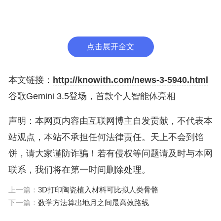
人。”
谷歌DeepMind CEO德米斯·哈萨比斯（Demos Has
点击展开全文
sabis）更是在演讲中直言：“我认为，当回看这段时
光，我们将会发现，我们正站在技术奇点（Singulari
本文链接：
http://knowith.com/news-3-5940.html
ty）的前一步。”
谷歌Gemini 3.5登场，首款个人智能体亮相
Gemini 3.5 Flash强调性价比，输出速度比竞争对手
声明：本网页内容由互联网博主自发贡献，不代表本
快4倍
站观点，本站不承担任何法律责任。天上不会到馅
饼，请大家谨防诈骗！若有侵权等问题请及时与本网
在会上，谷歌发布了Gemini 3.5模型家族的首个成员
联系，我们将在第一时间删除处理。
Gemini 3.5 Flash。谷歌将其定义为“结合前沿智能与
上一篇：
3D打印陶瓷植入材料可比拟人类骨骼
行动能力”的新一代模型，主打两大关键词：智能体
下一篇：
数学方法算出地月之间最高效路线
能力和速度。