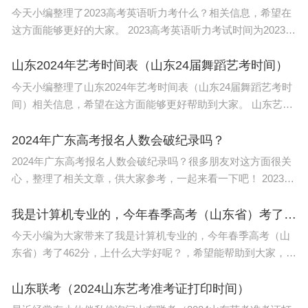
今天小编整理了2023高考英语听力考什么？相关信息，希望在
这方面能够更好的大家。 2023高考英语听力考试时间为2023年
推出个人智能体Gemini Spark
5月8日。 市教育考试院介绍，2023年统一高考外语科目考试
（6月）英语听力试
山东2024年艺考时间表（山东24届舞蹈艺考时间）
此外，Gemini App也在本次大会上迎来大更新，在
今天小编整理了山东2024年艺考时间表（山东24届舞蹈艺考时
应用设计、回答方式上进行了升级，并推出两个智能
间）相关信息，希望在这方面能够更好帮助到大家。 山东艺
考：美术与设计类、书法类、音乐类、表（导）演类的笔试科
体功能：Daily Brief 和 Gemini Spark。
目考试时间为2023年12月16日
2024年广东高考报名人数会破纪录吗？
2024年广东高考报名人数会破纪录吗？很多朋友对这方面很关
其中，Daily Brief被称为个性化晨间简报智能体，可
心，整理了相关文章，供大家参考，一起来看一下吧！ 2023今
以帮助用户整理每天开始前需要知道的信息。Gemin
年广东高考人数大概是71.6万人。 其中文科生报名人数为38.2
i Spark则是谷歌面向消费者推出的首款个人AI智能
万人，理科生报名人
我是计算机专业的，今年春季高考（山东省）考了462分，上什么大学好呢？
体，它可以无间断地运行，在用户授权和指令下帮助
今天小编为大家带来了我是计算机专业的，今年春季高考（山
东省）考了462分，上什么大学好呢？，希望能帮助到大家，一
管理任务、处理数字生活，该产品可以全面接入谷歌
起来看看吧！ 春季高考总分750分。 春季高考总分750分，其
旗下应用。
中专业技能考试满分230分，专
山东联考（2024山东艺考准考证打印时间）