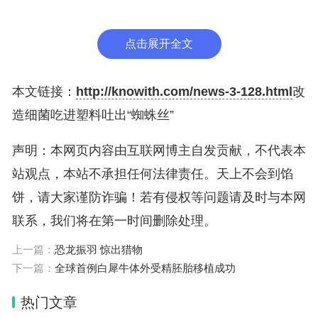
研究人员指出，蜘蛛丝是大自然的凯夫拉纤维，强度
点击展开全文
几乎和钢一样，但密度是钢的6倍，所以它非常轻。
作为一种生物塑料，它具有柔韧、无毒、可生物降解
本文链接：
http://knowith.com/news-3-128.html
改
等特性，是避免持续塑料污染的绝佳材料。
造细菌吃进塑料吐出“蜘蛛丝”
声明：本网页内容由互联网博主自发贡献，不代表本
站观点，本站不承担任何法律责任。天上不会到馅
饼，请大家谨防诈骗！若有侵权等问题请及时与本网
联系，我们将在第一时间删除处理。
上一篇：
恐龙振羽 惊出猎物
下一篇：
全球首例白犀牛体外受精胚胎移植成功
热门文章