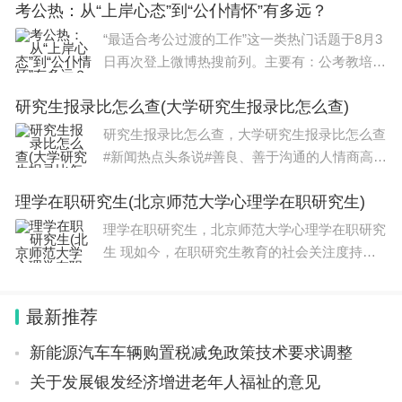
考公热：从“上岸心态”到“公仆情怀”有多远？
总有学弟、学妹跟我咨询各方面的问题，比如心
理学考研需要考哪些科目。今天我就以一
“最适合考公过渡的工作”这一类热门话题于8月3
日再次登上微博热搜前列。主要有：公考教培机
构工作、清闲一点的事业单位临时工作、门卫宿
研究生报录比怎么查(大学研究生报录比怎么查)
管图书管理员等可独处岗位、用考研缓冲并保留
应届身份等。还有
研究生报录比怎么查，大学研究生报录比怎么查
#新闻热点头条说#善良、善于沟通的人情商高，
这无疑是教育领域的一笔宝贵财富。无论是作为
理学在职研究生(北京师范大学心理学在职研究生)
学生还是在职业生涯中，高情商都可以给个人带
来巨大的帮助和好处。尤其是在学术
理学在职研究生，北京师范大学心理学在职研究
生 现如今，在职研究生教育的社会关注度持续
上涨，为诸多职场人员提供了深造学习的机会，
所以为了提高自己的工作能力，不少上班族选择
最新推荐
利用业余时间参与课程学习，那么理学在职
新能源汽车车辆购置税减免政策技术要求调整
关于发展银发经济增进老年人福祉的意见