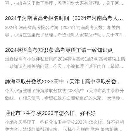
容，小编在这里做了整理，希望能对大家有所帮助，关于河南
2024艺考时间几月几号 2024年河南高考报名时间信息，一起来
了解一下吧！ 河南省艺术
2024年河南省高考报名时间（2024年河南高考人数）
2024年河南省高考报名时间（2024年河南高考人数）相关内
容，小编在这里做了整理，希望能对大家有所帮助，关于2024
年河南省高考报名时间（2024年河南高考人数）信息，一起来
了解一下吧！ 2024年河南省高考报名
2024英语高考知识点 高考英语主谓一致知识点
最近经常有小伙伴私信询问2024英语高考知识点 高考英语主谓
一致知识点相关的问题，今天，小编整理了以下内容，希望可
以对大家有所帮助。 英语 完形填空 为什么难？对90%的同学
来说，完形填空得不了高
静海录取分数线2023高中（天津市高中录取分数线。）
今天小编整理了静海录取分数线2023高中（天津市高中录取分
数线。）相关信息，希望在这方面能够更好的大家。 天津静海
三中录取分数线2023是515分。 知识拓展: 南通市，简称“通”，
古称通州
通化市卫生学校2023年怎么样、好不好
小编今天整理了一些通化市卫生学校2023年怎么样、好不好相
关内容，希望能够帮到大家。 选择什么样的 学校 能够帮助到