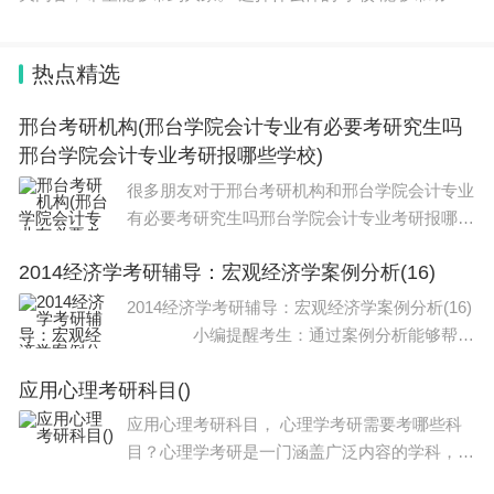
同学们，读书能够改变命运，很多人都听说过这句话，虽然不
一定完全正确，但是
热点精选
邢台考研机构(邢台学院会计专业有必要考研究生吗
邢台学院会计专业考研报哪些学校)
很多朋友对于邢台考研机构和邢台学院会计专业
有必要考研究生吗邢台学院会计专业考研报哪些
学校不太懂，今天就由小编来为大家分享，希望
2014经济学考研辅导：宏观经济学案例分析(16)
可以帮助到大家，下面一起来看看吧！本文目录
河北护理学单招院校排名邢台学院会计
2014经济学考研辅导：宏观经济学案例分析(16)
小编提醒考生：通过案例分析能够帮助
考生更好地机身对于理论知识的把握，因此，大
应用心理考研科目()
家在备考宏观经济学的相关知识，最好多看一些
现实案例，通过案例分析来巩固知识。下
应用心理考研科目， 心理学考研需要考哪些科
目？心理学考研是一门涵盖广泛内容的学科，考
生需要了解和掌握多种科目。自从考研上岸后，